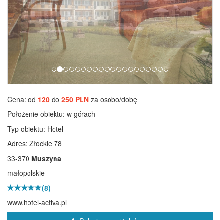
Cena: od
120
do
250 PLN
za osobo/dobę
Położenie obiektu:
w górach
Typ obiektu:
Hotel
Adres: Złockie 78
33-370
Muszyna
małopolskie
(8)
www.hotel-activa.pl