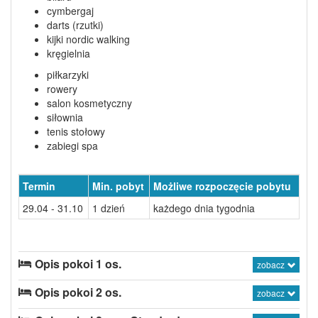
cymbergaj
darts (rzutki)
kijki nordic walking
kręgielnia
piłkarzyki
rowery
salon kosmetyczny
siłownia
tenis stołowy
zabiegi spa
Termin
Min. pobyt
Możliwe rozpoczęcie pobytu
29.04 - 31.10
1 dzień
każdego dnia tygodnia
Opis pokoi 1 os.
zobacz
Opis pokoi 2 os.
zobacz