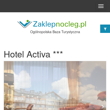
Toggl
navig
Ogólnopolska Baza Turystyczna
Hotel Activa ***
Poprzednie
Nast