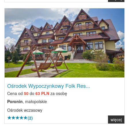
Previous
Next
Ośrodek Wypoczynkowy Folk Res...
Cena od
50
do
63 PLN
za osobę
Poronin
, małopolskie
Ośrodek wczasowy
(2)
więcej