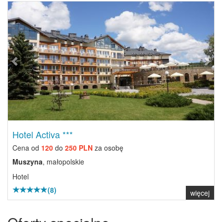
Previous
Next
Hotel Activa ***
Cena od
120
do
250 PLN
za osobę
Muszyna
, małopolskie
Hotel
(8)
więcej