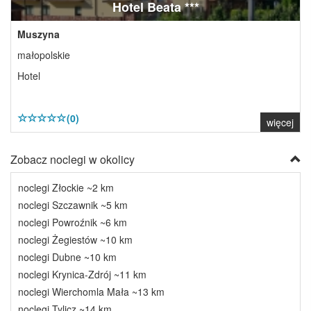
Hotel Beata ***
Muszyna
małopolskie
Hotel
(0)
więcej
Zobacz noclegi w okolicy
noclegi Złockie ~2 km
noclegi Szczawnik ~5 km
noclegi Powroźnik ~6 km
noclegi Żegiestów ~10 km
noclegi Dubne ~10 km
noclegi Krynica-Zdrój ~11 km
noclegi Wierchomla Mała ~13 km
noclegi Tylicz ~14 km