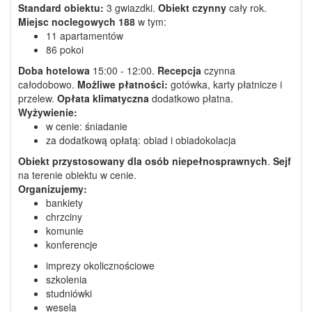
Standard obiektu:
3 gwiazdki.
Obiekt czynny
cały rok.
Miejsc noclegowych
188
w tym:
11 apartamentów
86 pokoi
Doba hotelowa
15:00 - 12:00.
Recepcja
czynna
całodobowo.
Możliwe płatności:
gotówka, karty płatnicze i
przelew.
Opłata klimatyczna
dodatkowo płatna.
Wyżywienie:
w cenie: śniadanie
za dodatkową opłatą: obiad i obiadokolacja
Obiekt przystosowany dla osób niepełnosprawnych
.
Sejf
na terenie obiektu w cenie.
Organizujemy:
bankiety
chrzciny
komunie
konferencje
imprezy okolicznościowe
szkolenia
studniówki
wesela