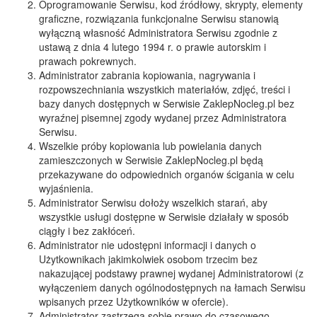
Oprogramowanie Serwisu, kod źródłowy, skrypty, elementy
graficzne, rozwiązania funkcjonalne Serwisu stanowią
wyłączną własność Administratora Serwisu zgodnie z
ustawą z dnia 4 lutego 1994 r. o prawie autorskim i
prawach pokrewnych.
Administrator zabrania kopiowania, nagrywania i
rozpowszechniania wszystkich materiałów, zdjęć, treści i
bazy danych dostępnych w Serwisie ZaklepNocleg.pl bez
wyraźnej pisemnej zgody wydanej przez Administratora
Serwisu.
Wszelkie próby kopiowania lub powielania danych
zamieszczonych w Serwisie ZaklepNocleg.pl będą
przekazywane do odpowiednich organów ścigania w celu
wyjaśnienia.
Administrator Serwisu dołoży wszelkich starań, aby
wszystkie usługi dostępne w Serwisie działały w sposób
ciągły i bez zakłóceń.
Administrator nie udostępni informacji i danych o
Użytkownikach jakimkolwiek osobom trzecim bez
nakazującej podstawy prawnej wydanej Administratorowi (z
wyłączeniem danych ogólnodostępnych na łamach Serwisu
wpisanych przez Użytkowników w ofercie).
Administrator zastrzega sobie prawo do czasowego,