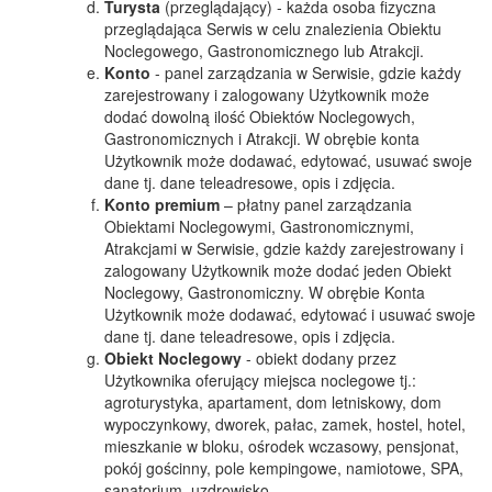
Turysta
(przeglądający) - każda osoba fizyczna
przeglądająca Serwis w celu znalezienia Obiektu
Noclegowego, Gastronomicznego lub Atrakcji.
Konto
- panel zarządzania w Serwisie, gdzie każdy
zarejestrowany i zalogowany Użytkownik może
dodać dowolną ilość Obiektów Noclegowych,
Gastronomicznych i Atrakcji. W obrębie konta
Użytkownik może dodawać, edytować, usuwać swoje
dane tj. dane teleadresowe, opis i zdjęcia.
Konto premium
– płatny panel zarządzania
Obiektami Noclegowymi, Gastronomicznymi,
Atrakcjami w Serwisie, gdzie każdy zarejestrowany i
zalogowany Użytkownik może dodać jeden Obiekt
Noclegowy, Gastronomiczny. W obrębie Konta
Użytkownik może dodawać, edytować i usuwać swoje
dane tj. dane teleadresowe, opis i zdjęcia.
Obiekt Noclegowy
- obiekt dodany przez
Użytkownika oferujący miejsca noclegowe tj.:
agroturystyka, apartament, dom letniskowy, dom
wypoczynkowy, dworek, pałac, zamek, hostel, hotel,
mieszkanie w bloku, ośrodek wczasowy, pensjonat,
pokój gościnny, pole kempingowe, namiotowe, SPA,
sanatorium, uzdrowisko.