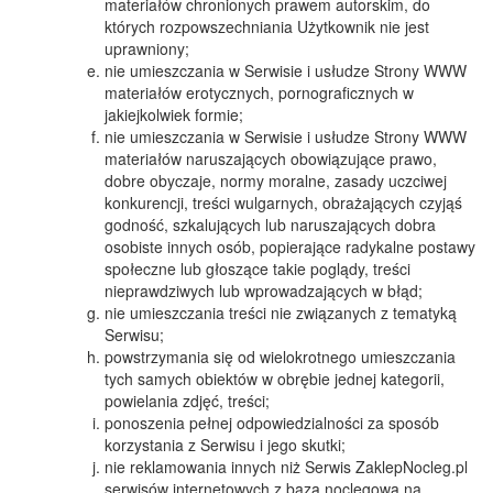
materiałów chronionych prawem autorskim, do
których rozpowszechniania Użytkownik nie jest
uprawniony;
nie umieszczania w Serwisie i usłudze Strony WWW
materiałów erotycznych, pornograficznych w
jakiejkolwiek formie;
nie umieszczania w Serwisie i usłudze Strony WWW
materiałów naruszających obowiązujące prawo,
dobre obyczaje, normy moralne, zasady uczciwej
konkurencji, treści wulgarnych, obrażających czyjąś
godność, szkalujących lub naruszających dobra
osobiste innych osób, popierające radykalne postawy
społeczne lub głoszące takie poglądy, treści
nieprawdziwych lub wprowadzających w błąd;
nie umieszczania treści nie związanych z tematyką
Serwisu;
powstrzymania się od wielokrotnego umieszczania
tych samych obiektów w obrębie jednej kategorii,
powielania zdjęć, treści;
ponoszenia pełnej odpowiedzialności za sposób
korzystania z Serwisu i jego skutki;
nie reklamowania innych niż Serwis ZaklepNocleg.pl
serwisów internetowych z bazą noclegową na