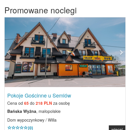
Promowane noclegi
Previous
Next
Pokoje Gościnne u Semlów
Cena od
65
do
218 PLN
za osobę
Bańska Wyżna
, małopolskie
Dom wypoczynkowy / Willa
(0)
więcej