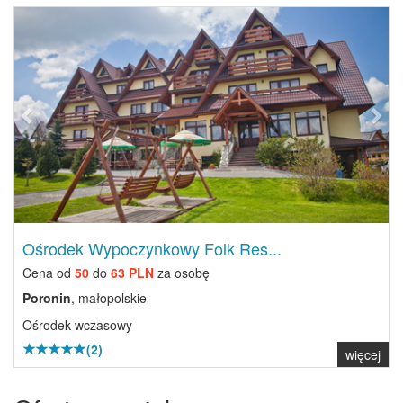
Previous
Next
Ośrodek Wypoczynkowy Folk Res...
Cena od
50
do
63 PLN
za osobę
Poronin
, małopolskie
Ośrodek wczasowy
(2)
więcej