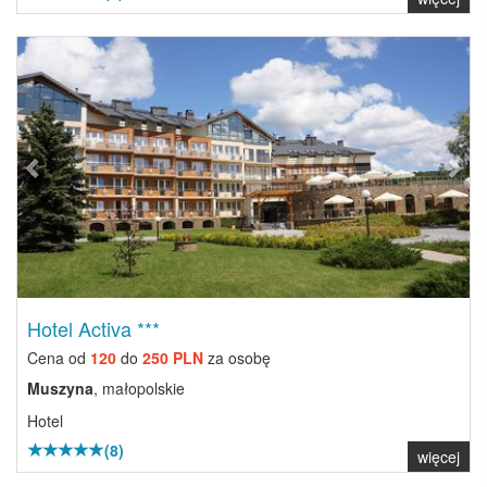
Previous
Next
Hotel Activa ***
Cena od
120
do
250 PLN
za osobę
Muszyna
, małopolskie
Hotel
(8)
więcej