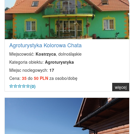
Agroturystyka Kolorowa Chata
Miejscowość:
Kostrzyca
, dolnośląskie
Kategoria obiektu:
Agroturystyka
Miejsc noclegowych:
17
Cena:
35
do
50 PLN
za osobo/dobę
(0)
więcej