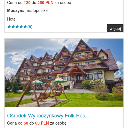
Cena od
120
do
250 PLN
za osobę
Muszyna
, małopolskie
Hotel
(8)
więcej
Previous
Next
Ośrodek Wypoczynkowy Folk Res...
Cena od
50
do
63 PLN
za osobę