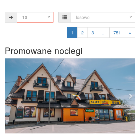
10
losowo
1
2
3
...
751
»
Promowane noclegi
Previous
Next