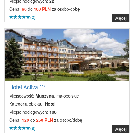
Miejsc noclegowych:
22
Cena:
60
do
100 PLN
za osobo/dobę
(2)
więcej
Hotel Activa ***
Miejscowość:
Muszyna
, małopolskie
Kategoria obiektu:
Hotel
Miejsc noclegowych:
188
Cena:
120
do
250 PLN
za osobo/dobę
(8)
więcej