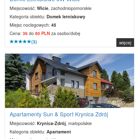
Miejscowość:
Wicie
, zachodniopomorskie
Kategoria obiektu:
Domek letniskowy
Miejsc noclegowych:
45
Cena:
36
do
80 PLN
za osobo/dobę
(3)
więcej
Apartamenty Sun & Sport Krynica Zdrój
Miejscowość:
Krynica-Zdrój
, małopolskie
Kategoria obiektu:
Apartament