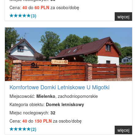
Cena:
40
do
60 PLN
za osobo/dobę
(3)
więcej
Komfortowe Domki Letniskowe U Migotki
Miejscowość:
Mielenko
, zachodniopomorskie
Kategoria obiektu:
Domek letniskowy
Miejsc noclegowych:
32
Cena:
40
do
150 PLN
za osobo/dobę
(2)
więcej