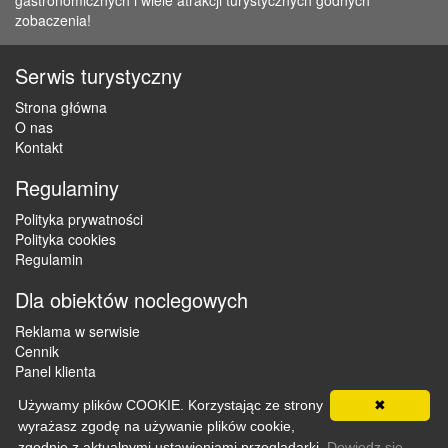
gastronomicznych i wiele atrakcji turystycznych godnych
zobaczenia!
Serwis turystyczny
Strona główna
O nas
Kontakt
Regulaminy
Polityka prywatności
Polityka cookies
Regulamin
Dla obiektów noclegowych
Reklama w serwisie
Cennik
Panel klienta
Używamy plików COOKIE. Korzystając ze strony
✖
wyrażasz zgodę na używanie plików cookie,
Copyright © 2012 - 2026 ZaklepNocleg.pl. Wszystkie prawa
zgodnie z aktualnymi ustawieniami przeglądarki.
Dowiedz się