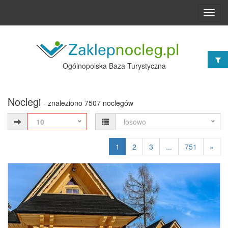
Toggl
navig
Ogólnopolska Baza Turystyczna
Noclegi
- znaleziono 7507 noclegów
10
losowo
1
2
3
...
751
»