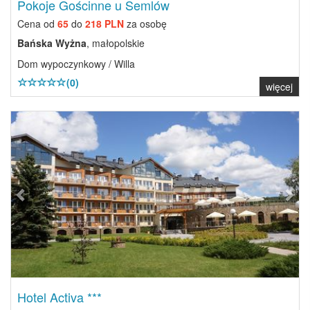
Pokoje Gościnne u Semlów
Cena od
65
do
218 PLN
za osobę
Bańska Wyżna
, małopolskie
Dom wypoczynkowy / Willa
(0)
więcej
Previous
Next
Hotel Activa ***