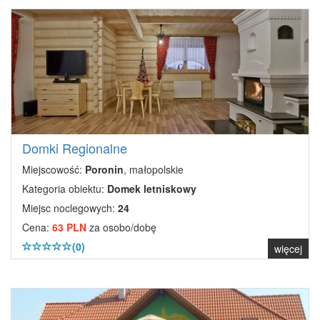
Domki Regionalne
Miejscowość:
Poronin
, małopolskie
Kategoria obiektu:
Domek letniskowy
Miejsc noclegowych:
24
Cena:
63 PLN
za osobo/dobę
(0)
więcej