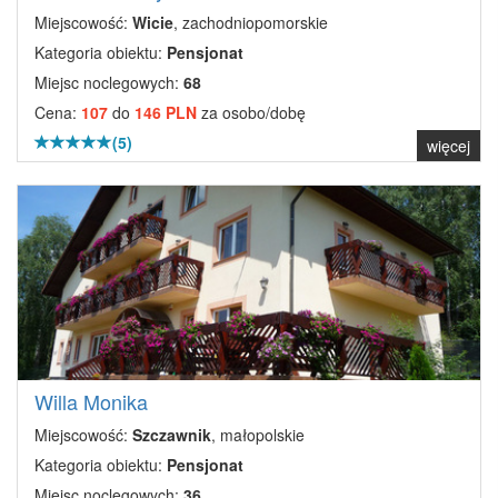
Miejscowość:
Wicie
, zachodniopomorskie
Kategoria obiektu:
Pensjonat
Miejsc noclegowych:
68
Cena:
107
do
146 PLN
za osobo/dobę
(5)
więcej
Willa Monika
Miejscowość:
Szczawnik
, małopolskie
Kategoria obiektu:
Pensjonat
Miejsc noclegowych:
36