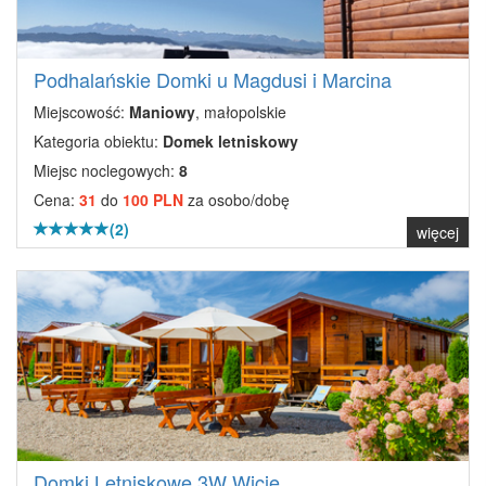
Podhalańskie Domki u Magdusi i Marcina
Miejscowość:
Maniowy
, małopolskie
Kategoria obiektu:
Domek letniskowy
Miejsc noclegowych:
8
Cena:
31
do
100 PLN
za osobo/dobę
(2)
więcej
Domki Letniskowe 3W Wicie