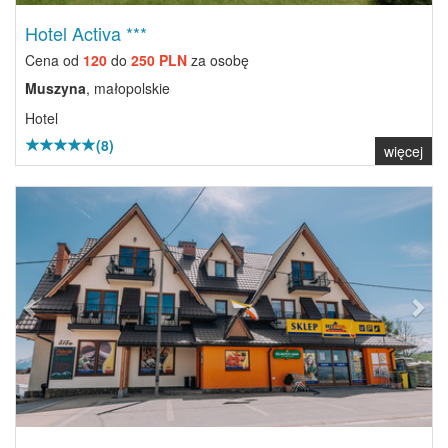
Hotel Activa ***
Cena od
120
do
250 PLN
za osobę
Muszyna
, małopolskie
Hotel
(8)
więcej
Previous
Next