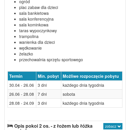
ogród
plac zabaw dla dzieci
sala bankietowa
sala konferencyjna
sala kominkowa
taras wypoczynkowy
trampolina
wanienka dla dzieci
wędkowanie
żelazko
przechowalnia sprzętu sportowego
Termin
Min. pobyt
Możliwe rozpoczęcie pobytu
30.04 - 26.06
3 dni
każdego dnia tygodnia
26.06 - 28.08
7 dni
sobota
28.08 - 24.09
3 dni
każdego dnia tygodnia
Opis pokoi 2 os. - z łożem lub łóżka
zobacz