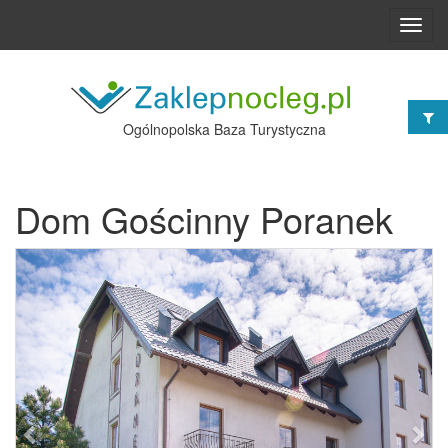
Toggl
navig
Ogólnopolska Baza Turystyczna
Dom Gościnny Poranek
Poprzednie
Nast