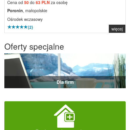
Cena od
50
do
63 PLN
za osobę
Poronin
, małopolskie
Ośrodek wczasowy
(2)
więcej
Oferty specjalne
Dla firm