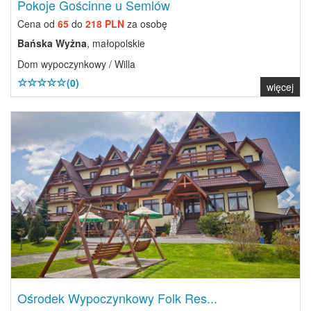
Pokoje Gościnne u Semlów
Cena od
65
do
218 PLN
za osobę
Bańska Wyżna
, małopolskie
Dom wypoczynkowy / Willa
(0)
więcej
Previous
Next
Ośrodek Wypoczynkowy Folk Res...