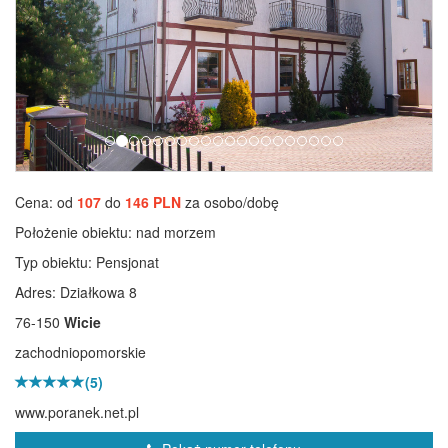
Cena: od
107
do
146 PLN
za osobo/dobę
Położenie obiektu:
nad morzem
Typ obiektu:
Pensjonat
Adres: Działkowa 8
76-150
Wicie
zachodniopomorskie
(5)
www.poranek.net.pl