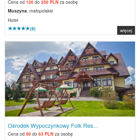
Cena od
120
do
250 PLN
za osobę
Muszyna
, małopolskie
Hotel
(8)
więcej
Previous
Next
Ośrodek Wypoczynkowy Folk Res...
Cena od
50
do
63 PLN
za osobę