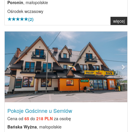
Poronin
, małopolskie
Ośrodek wczasowy
(2)
więcej
Previous
Next
Pokoje Gościnne u Semlów
Cena od
65
do
218 PLN
za osobę
Bańska Wyżna
, małopolskie