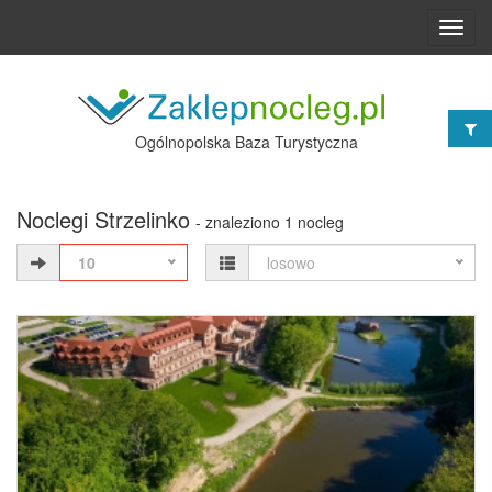
Toggl
navig
Ogólnopolska Baza Turystyczna
Noclegi Strzelinko
- znaleziono 1 nocleg
10
losowo