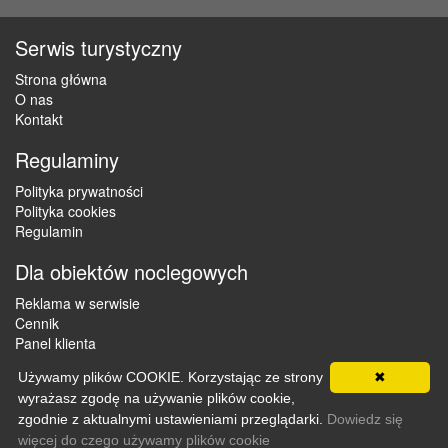
Serwis turystyczny
Strona główna
O nas
Kontakt
Regulaminy
Polityka prywatności
Polityka cookies
Regulamin
Dla obiektów noclegowych
Reklama w serwisie
Cennik
Panel klienta
Używamy plików COOKIE. Korzystając ze strony
✖
wyrażasz zgodę na używanie plików cookie,
Copyright © 2012 - 2026 ZaklepNocleg.pl. Wszystkie prawa
zgodnie z aktualnymi ustawieniami przeglądarki.
Dowiedz się
zastrzeżone
więcej do czego używamy plików cookie