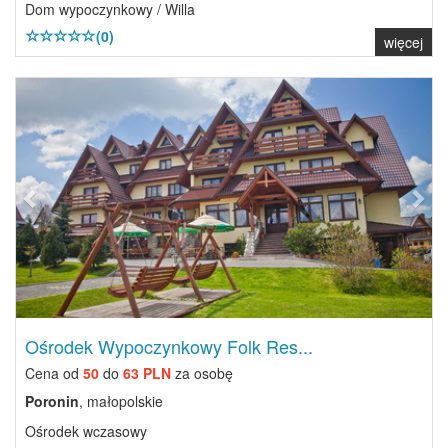
Dom wypoczynkowy / Willa
(0)
więcej
Previous
Next
Ośrodek Wypoczynkowy Folk Res...
Cena od
50
do
63 PLN
za osobę
Poronin
, małopolskie
Ośrodek wczasowy