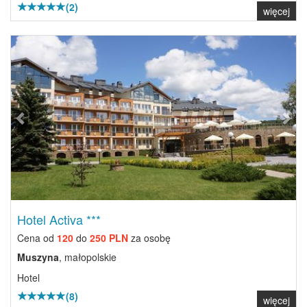
(2)
więcej
Previous
Next
Hotel Activa ***
Cena od
120
do
250 PLN
za osobę
Muszyna
, małopolskie
Hotel
(8)
więcej