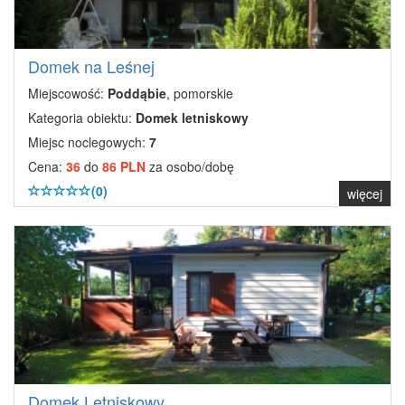
Domek na Leśnej
Miejscowość:
Poddąbie
, pomorskie
Kategoria obiektu:
Domek letniskowy
Miejsc noclegowych:
7
Cena:
36
do
86 PLN
za osobo/dobę
(0)
więcej
Domek Letniskowy