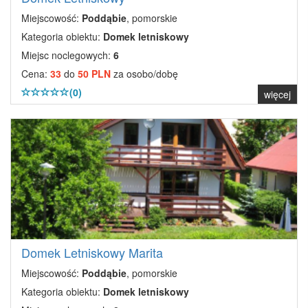
Miejscowość:
Poddąbie
, pomorskie
Kategoria obiektu:
Domek letniskowy
Miejsc noclegowych:
6
Cena:
33
do
50 PLN
za osobo/dobę
(0)
więcej
Domek Letniskowy Marita
Miejscowość:
Poddąbie
, pomorskie
Kategoria obiektu:
Domek letniskowy