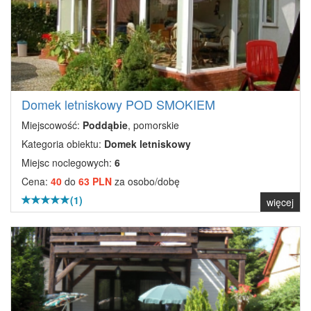
Domek letniskowy POD SMOKIEM
Miejscowość:
Poddąbie
, pomorskie
Kategoria obiektu:
Domek letniskowy
Miejsc noclegowych:
6
Cena:
40
do
63 PLN
za osobo/dobę
(1)
więcej