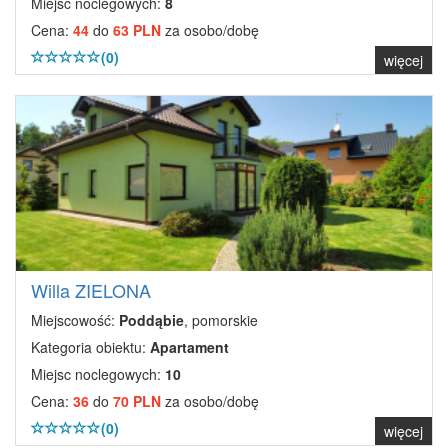
Miejsc noclegowych:
8
Cena:
44
do
63 PLN
za osobo/dobę
(0)
więcej
Willa ZIELONA
Miejscowość:
Poddąbie
, pomorskie
Kategoria obiektu:
Apartament
Miejsc noclegowych:
10
Cena:
36
do
70 PLN
za osobo/dobę
(0)
więcej