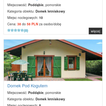
Miejscowość:
Poddąbie
, pomorskie
Kategoria obiektu:
Domek letniskowy
Miejsc noclegowych:
10
Cena:
38
do
58 PLN
za osobo/dobę
(0)
więcej
Domek Pod Kogutem
Miejscowość:
Poddąbie
, pomorskie
Kategoria obiektu:
Domek letniskowy
Miejsc noclegowych:
8