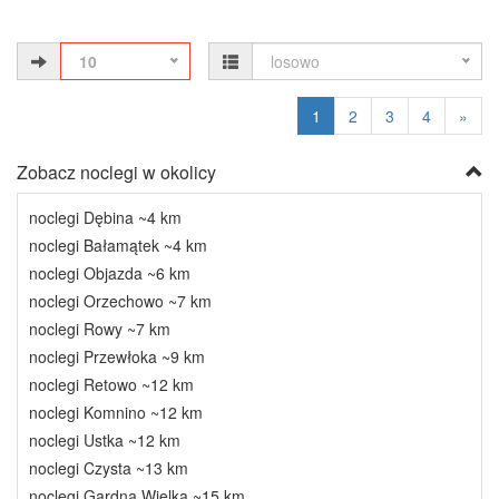
10
losowo
1
2
3
4
»
Zobacz noclegi w okolicy
noclegi Dębina ~4 km
noclegi Bałamątek ~4 km
noclegi Objazda ~6 km
noclegi Orzechowo ~7 km
noclegi Rowy ~7 km
noclegi Przewłoka ~9 km
noclegi Retowo ~12 km
noclegi Komnino ~12 km
noclegi Ustka ~12 km
noclegi Czysta ~13 km
noclegi Gardna Wielka ~15 km