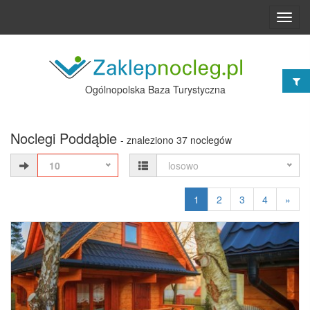
Toggl
navig
Ogólnopolska Baza Turystyczna
Noclegi Poddąbie
- znaleziono 37 noclegów
10
losowo
1
2
3
4
»