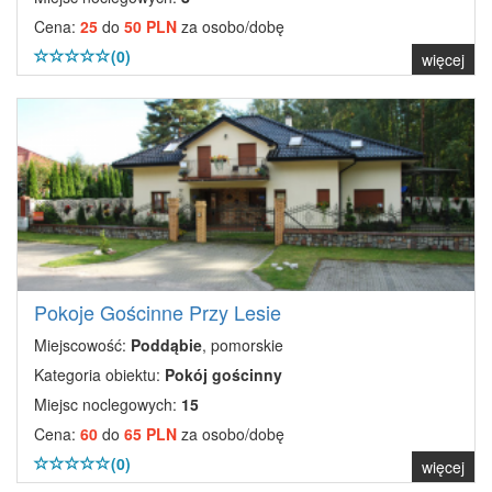
Cena:
25
do
50 PLN
za osobo/dobę
(0)
więcej
Pokoje Gościnne Przy Lesie
Miejscowość:
Poddąbie
, pomorskie
Kategoria obiektu:
Pokój gościnny
Miejsc noclegowych:
15
Cena:
60
do
65 PLN
za osobo/dobę
(0)
więcej