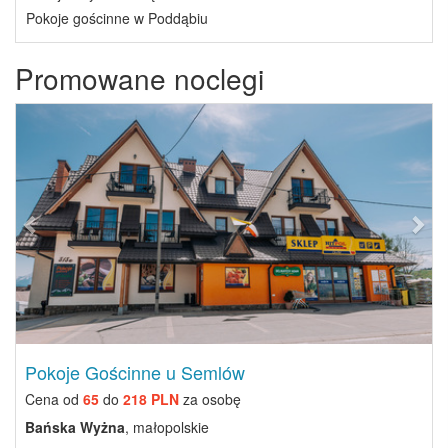
Pokoje gościnne w Poddąbiu
Promowane noclegi
Previous
Next
Pokoje Gościnne u Semlów
Cena od
65
do
218 PLN
za osobę
Bańska Wyżna
, małopolskie