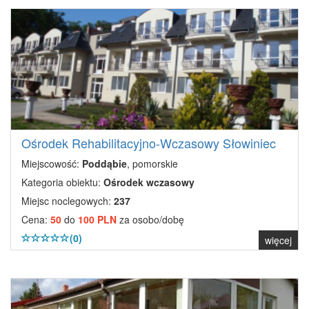
Ośrodek Rehabilitacyjno-Wczasowy Słowiniec
Miejscowość:
Poddąbie
, pomorskie
Kategoria obiektu:
Ośrodek wczasowy
Miejsc noclegowych:
237
Cena:
50
do
100 PLN
za osobo/dobę
(0)
więcej