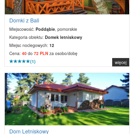
Domki z Bali
Miejscowość:
Poddąbie
, pomorskie
Kategoria obiektu:
Domek letniskowy
Miejsc noclegowych:
12
Cena:
40
do
72 PLN
za osobo/dobę
(1)
więcej
Dom Letniskowy