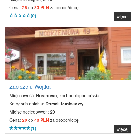
Cena:
25
do
33 PLN
za osobo/dobę
(0)
więcej
Zacisze u Wojtka
Miejscowość:
Rusinowo
, zachodniopomorskie
Kategoria obiektu:
Domek letniskowy
Miejsc noclegowych:
20
Cena:
20
do
40 PLN
za osobo/dobę
(1)
więcej