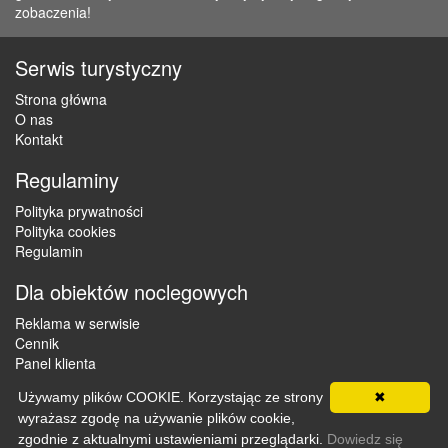
zobaczenia!
Serwis turystyczny
Strona główna
O nas
Kontakt
Regulaminy
Polityka prywatności
Polityka cookies
Regulamin
Dla obiektów noclegowych
Reklama w serwisie
Cennik
Panel klienta
Używamy plików COOKIE. Korzystając ze strony
✖
wyrażasz zgodę na używanie plików cookie,
Copyright © 2012 - 2026 ZaklepNocleg.pl. Wszystkie prawa
zgodnie z aktualnymi ustawieniami przeglądarki.
Dowiedz się
zastrzeżone