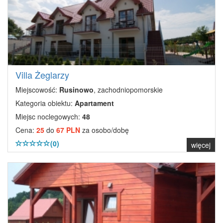
Villa Żeglarzy
Miejscowość:
Rusinowo
, zachodniopomorskie
Kategoria obiektu:
Apartament
Miejsc noclegowych:
48
Cena:
25
do
67 PLN
za osobo/dobę
(0)
więcej