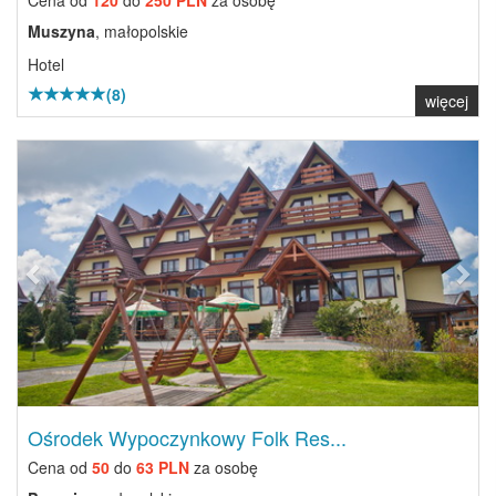
Cena od
120
do
250 PLN
za osobę
Muszyna
, małopolskie
Hotel
(8)
więcej
Previous
Next
Ośrodek Wypoczynkowy Folk Res...
Cena od
50
do
63 PLN
za osobę