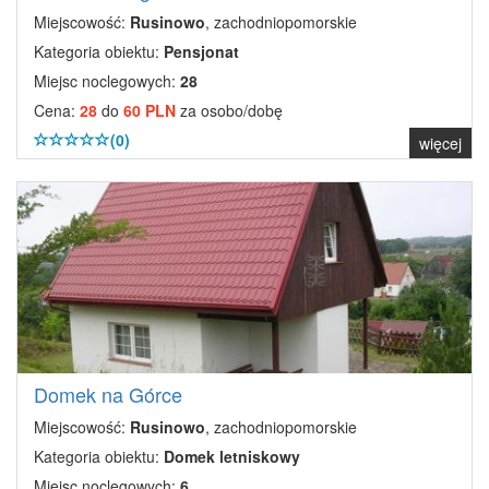
Miejscowość:
Rusinowo
, zachodniopomorskie
Kategoria obiektu:
Pensjonat
Miejsc noclegowych:
28
Cena:
28
do
60 PLN
za osobo/dobę
(0)
więcej
Domek na Górce
Miejscowość:
Rusinowo
, zachodniopomorskie
Kategoria obiektu:
Domek letniskowy
Miejsc noclegowych:
6