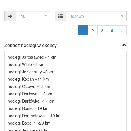
10
losowo
1
2
3
4
»
Zobacz noclegi w okolicy
noclegi Jarosławiec ~4 km
noclegi Wicie ~5 km
noclegi Jezierzany ~6 km
noclegi Kopań ~11 km
noclegi Cisowo ~12 km
noclegi Darłowo ~16 km
noclegi Darłówko ~17 km
noclegi Rusko ~19 km
noclegi Domasławice ~19 km
noclegi Bobolin ~23 km
noclegi Jeżyce ~24 km