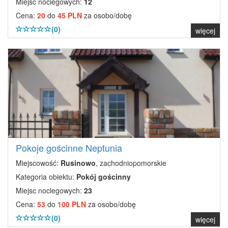
Miejsc noclegowych:
12
Cena:
20
do
45 PLN
za osobo/dobę
(0)
więcej
Pokoje gościnne Neptunia
Miejscowość:
Rusinowo
, zachodniopomorskie
Kategoria obiektu:
Pokój gościnny
Miejsc noclegowych:
23
Cena:
53
do
100 PLN
za osobo/dobę
(0)
więcej