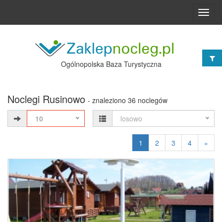
Toggl
navig
Ogólnopolska Baza Turystyczna
Noclegi Rusinowo
- znaleziono 36 noclegów
10
losowo
1
2
3
4
»