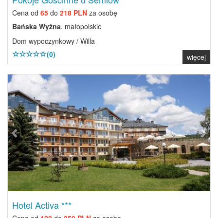
Cena od
65
do
218 PLN
za osobę
Bańska Wyżna
, małopolskie
Dom wypoczynkowy / Willa
(0)
więcej
Previous
Next
Hotel Activa ***