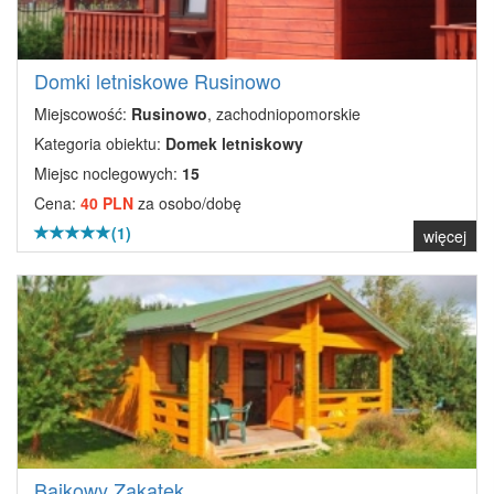
Domki letniskowe Rusinowo
Miejscowość:
Rusinowo
, zachodniopomorskie
Kategoria obiektu:
Domek letniskowy
Miejsc noclegowych:
15
Cena:
40 PLN
za osobo/dobę
(1)
więcej
Bajkowy Zakątek