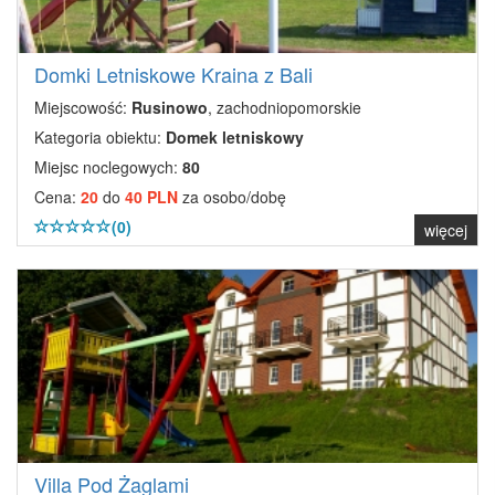
Domki Letniskowe Kraina z Bali
Miejscowość:
Rusinowo
, zachodniopomorskie
Kategoria obiektu:
Domek letniskowy
Miejsc noclegowych:
80
Cena:
20
do
40 PLN
za osobo/dobę
(0)
więcej
Villa Pod Żaglami