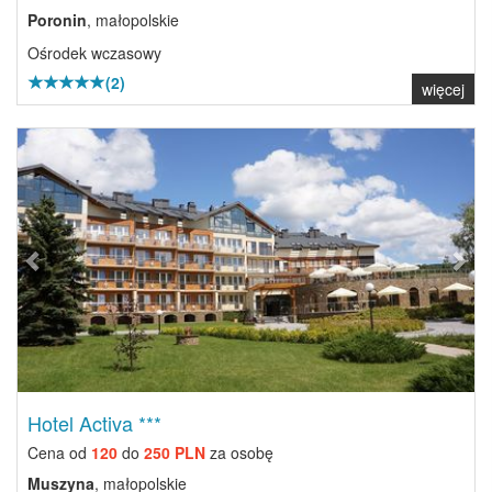
Poronin
, małopolskie
Ośrodek wczasowy
(2)
więcej
Previous
Next
Hotel Activa ***
Cena od
120
do
250 PLN
za osobę
Muszyna
, małopolskie