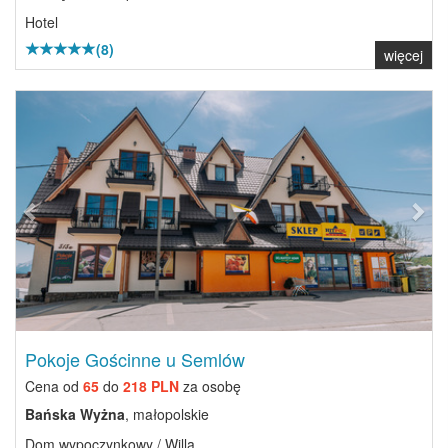
Hotel
(8)
więcej
Previous
Next
Pokoje Gościnne u Semlów
Cena od
65
do
218 PLN
za osobę
Bańska Wyżna
, małopolskie
Dom wypoczynkowy / Willa