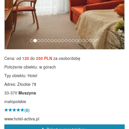
Cena: od
120
do
250 PLN
za osobo/dobę
Położenie obiektu:
w górach
Typ obiektu:
Hotel
Adres: Złockie 78
33-370
Muszyna
małopolskie
(8)
www.hotel-activa.pl