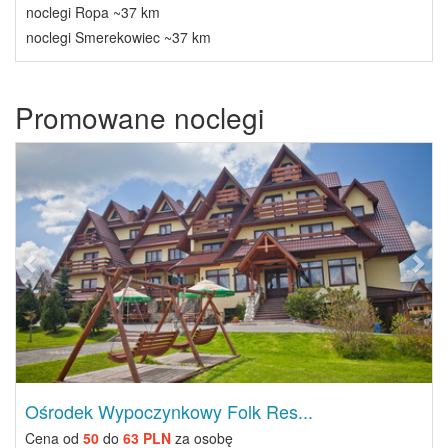
noclegi Ropa ~37 km
noclegi Smerekowiec ~37 km
Promowane noclegi
Previous
Next
Ośrodek Wypoczynkowy Folk Res...
Cena od
50
do
63 PLN
za osobę