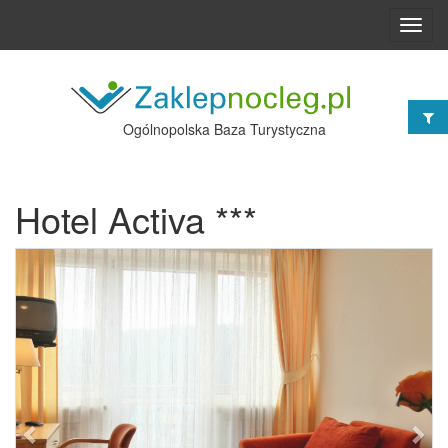
Toggl
navig
Ogólnopolska Baza Turystyczna
Hotel Activa ***
Poprzednie
Nast