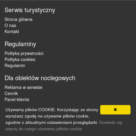
Serwis turystyczny
Strona główna
O nas
Kontakt
Regulaminy
Polityka prywatności
Polityka cookies
Regulamin
Dla obiektów noclegowych
Reklama w serwisie
Cennik
Panel klienta
Używamy plików COOKIE. Korzystając ze strony
✖
wyrażasz zgodę na używanie plików cookie,
Copyright © 2012 - 2026 ZaklepNocleg.pl. Wszystkie prawa
zgodnie z aktualnymi ustawieniami przeglądarki.
Dowiedz się
zastrzeżone
więcej do czego używamy plików cookie