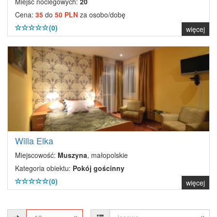
Miejsc noclegowych:
20
Cena:
35
do
50 PLN
za osobo/dobę
(0)
więcej
Willa Elka
Miejscowość:
Muszyna
, małopolskie
Kategoria obiektu:
Pokój gościnny
(0)
więcej