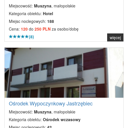
Miejscowość:
Muszyna
, małopolskie
Kategoria obiektu:
Hotel
Miejsc noclegowych:
188
Cena:
120
do
250 PLN
za osobo/dobę
(8)
więcej
Ośrodek Wypoczynkowy Jastrzębiec
Miejscowość:
Muszyna
, małopolskie
Kategoria obiektu:
Ośrodek wczasowy
Miejsc noclegowych:
42