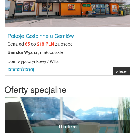
Pokoje Gościnne u Semlów
Cena od
65
do
218 PLN
za osobę
Bańska Wyżna
, małopolskie
Dom wypoczynkowy / Willa
(0)
więcej
Oferty specjalne
Dla firm