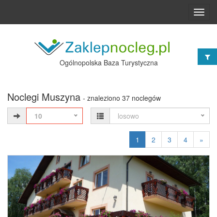
Toggl
navig
Ogólnopolska Baza Turystyczna
Noclegi Muszyna
- znaleziono 37 noclegów
10
losowo
1
2
3
4
»