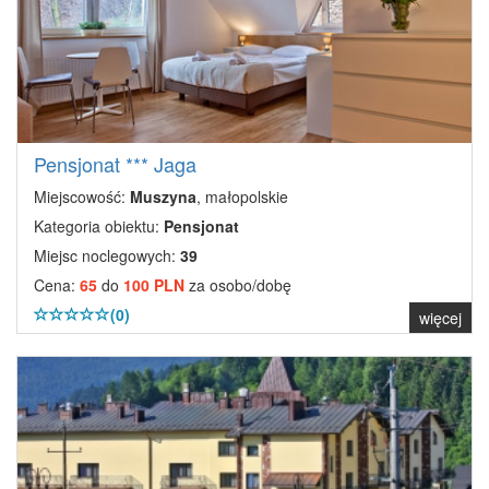
Pensjonat *** Jaga
Miejscowość:
Muszyna
, małopolskie
Kategoria obiektu:
Pensjonat
Miejsc noclegowych:
39
Cena:
65
do
100 PLN
za osobo/dobę
(0)
więcej