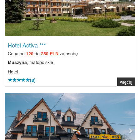
Hotel Activa ***
Cena od
120
do
250 PLN
za osobę
Muszyna
, małopolskie
Hotel
(8)
więcej
Previous
Next