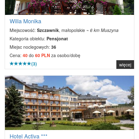
Willa Monika
Miejscowość:
Szczawnik
, małopolskie
~ 6 km Muszyna
Kategoria obiektu:
Pensjonat
Miejsc noclegowych:
36
Cena:
40
do
60 PLN
za osobo/dobę
(3)
więcej
Hotel Activa ***