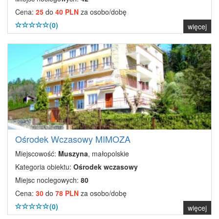
Cena:
25
do
40 PLN
za osobo/dobę
(0)
więcej
Ośrodek Wczasowy MIMOZA
Miejscowość:
Muszyna
, małopolskie
Kategoria obiektu:
Ośrodek wczasowy
Miejsc noclegowych:
80
Cena:
30
do
78 PLN
za osobo/dobę
(0)
więcej