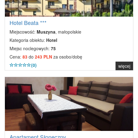
Hotel Beata ***
Miejscowość:
Muszyna
, małopolskie
Kategoria obiektu:
Hotel
Miejsc noclegowych:
75
Cena:
83
do
243 PLN
za osobo/dobę
(0)
więcej
Apartament Słoneczny