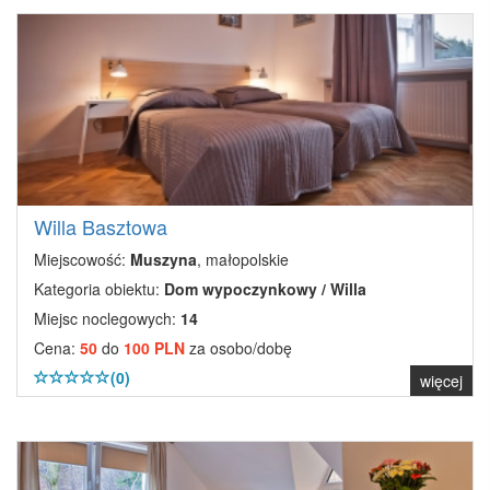
Willa Basztowa
Miejscowość:
Muszyna
, małopolskie
Kategoria obiektu:
Dom wypoczynkowy / Willa
Miejsc noclegowych:
14
Cena:
50
do
100 PLN
za osobo/dobę
(0)
więcej