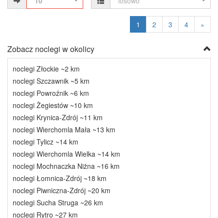
10
losowo
1
2
3
4
»
Zobacz noclegi w okolicy
noclegi Złockie ~2 km
noclegi Szczawnik ~5 km
noclegi Powroźnik ~6 km
noclegi Żegiestów ~10 km
noclegi Krynica-Zdrój ~11 km
noclegi Wierchomla Mała ~13 km
noclegi Tylicz ~14 km
noclegi Wierchomla Wielka ~14 km
noclegi Mochnaczka Niżna ~16 km
noclegi Łomnica-Zdrój ~18 km
noclegi Piwniczna-Zdrój ~20 km
noclegi Sucha Struga ~26 km
noclegi Rytro ~27 km