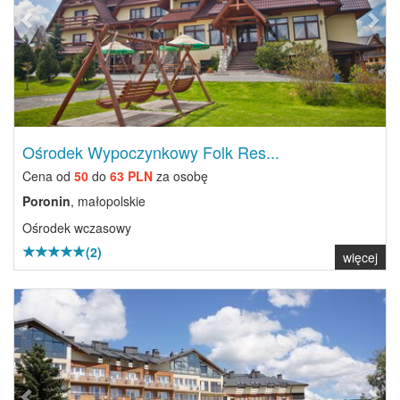
Ośrodek Wypoczynkowy Folk Res...
Cena od
50
do
63 PLN
za osobę
Poronin
, małopolskie
Ośrodek wczasowy
(2)
więcej
Previous
Next