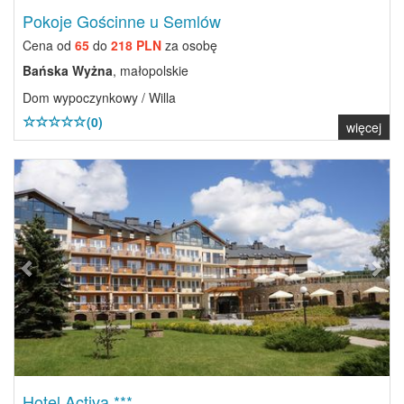
Pokoje Gościnne u Semlów
Cena od
65
do
218 PLN
za osobę
Bańska Wyżna
, małopolskie
Dom wypoczynkowy / Willa
(0)
więcej
Previous
Next
Hotel Activa ***