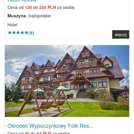
Cena od
120
do
250 PLN
za osobę
Muszyna
, małopolskie
Hotel
(8)
więcej
Previous
Next
Ośrodek Wypoczynkowy Folk Res...
Cena od
50
do
63 PLN
za osobę