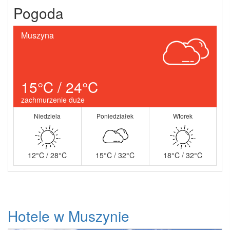
Pogoda
Muszyna
15°C / 24°C
zachmurzenie duże
Niedziela
Poniedziałek
Wtorek
12°C / 28°C
15°C / 32°C
18°C / 32°C
Hotele w Muszynie