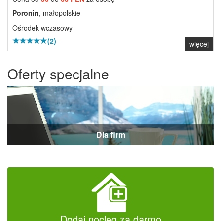
Poronin
, małopolskie
Ośrodek wczasowy
(2)
więcej
Oferty specjalne
Dla firm
Dodaj nocleg za darmo