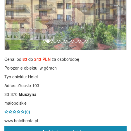
Cena: od
83
do
243 PLN
za osobo/dobę
Położenie obiektu:
w górach
Typ obiektu:
Hotel
Adres: Złockie 103
33-370
Muszyna
małopolskie
(0)
www.hotelbeata.pl