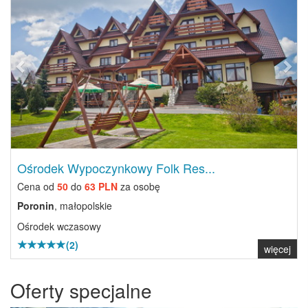
Ośrodek Wypoczynkowy Folk Res...
Cena od
50
do
63 PLN
za osobę
Poronin
, małopolskie
Ośrodek wczasowy
(2)
więcej
Oferty specjalne