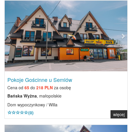
Previous
Next
Pokoje Gościnne u Semlów
Cena od
65
do
218 PLN
za osobę
Bańska Wyżna
, małopolskie
Dom wypoczynkowy / Willa
(0)
więcej
Previous
Next