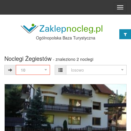
Toggl
navig
Ogólnopolska Baza Turystyczna
Noclegi Żegiestów
- znaleziono 2 noclegi
10
losowo