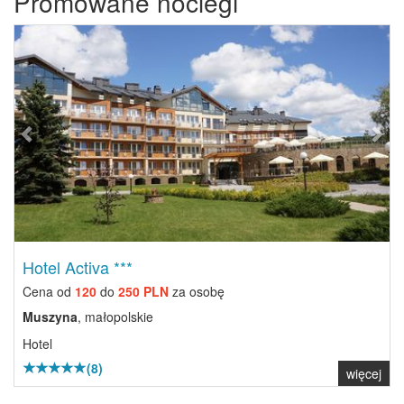
Promowane noclegi
Previous
Next
Hotel Activa ***
Cena od
120
do
250 PLN
za osobę
Muszyna
, małopolskie
Hotel
(8)
więcej