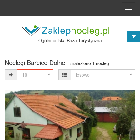
Toggl
navig
Ogólnopolska Baza Turystyczna
Noclegi Barcice Dolne
- znaleziono 1 nocleg
10
losowo