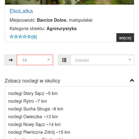
EkoLatka
Miejscowość:
Barcice Dolne
, małopolskie
Kategoria obiektu:
Agroturystyka
(0)
więcej
10
losowo
Zobacz noclegi w okolicy
noclegi Stary Sącz ~5 km
noclegi Rytro ~7 km
noclegi Sucha Struga ~8 km
noclegi Owieczka ~13 km
noclegi Nowy Sącz ~14 km
noclegi Piwniczna-Zdrój ~15 km