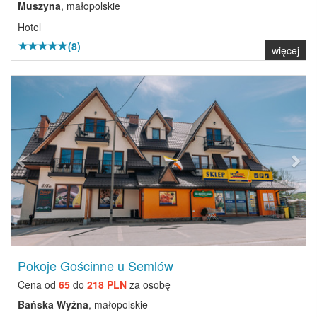
Muszyna
, małopolskie
Hotel
(8)
więcej
Previous
Next
Pokoje Gościnne u Semlów
Cena od
65
do
218 PLN
za osobę
Bańska Wyżna
, małopolskie