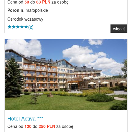
Cena od
50
do
63 PLN
za osobę
Poronin
, małopolskie
Ośrodek wczasowy
(2)
więcej
Previous
Next
Hotel Activa ***
Cena od
120
do
250 PLN
za osobę