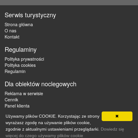
Serwis turystyczny
Strona główna
O nas
Kontakt
Regulaminy
Polityka prywatności
Polityka cookies
Regulamin
Dla obiektów noclegowych
Reklama w serwisie
Cennik
Panel klienta
Używamy plików COOKIE. Korzystając ze strony
✖
wyrażasz zgodę na używanie plików cookie,
Copyright © 2012 - 2026 ZaklepNocleg.pl. Wszystkie prawa
zgodnie z aktualnymi ustawieniami przeglądarki.
Dowiedz się
zastrzeżone
więcej do czego używamy plików cookie