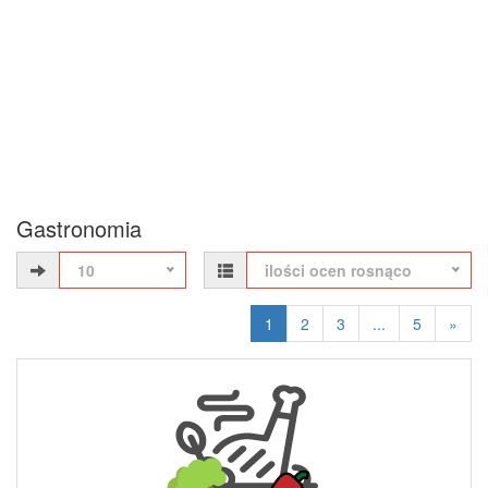
Gastronomia
10
ilości ocen rosnąco
1
2
3
...
5
»