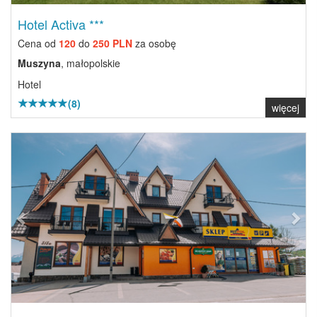
Hotel Activa ***
Cena od
120
do
250 PLN
za osobę
Muszyna
, małopolskie
Hotel
(8)
więcej
Previous
Next