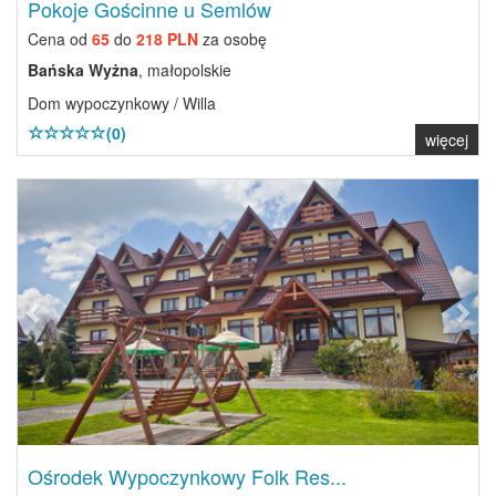
Pokoje Gościnne u Semlów
Cena od
65
do
218 PLN
za osobę
Bańska Wyżna
, małopolskie
Dom wypoczynkowy / Willa
(0)
więcej
Previous
Next
Ośrodek Wypoczynkowy Folk Res...