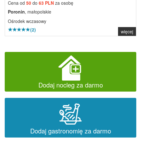
Cena od
50
do
63 PLN
za osobę
Poronin
, małopolskie
Ośrodek wczasowy
(2)
więcej
Dodaj nocleg za darmo
Dodaj gastronomię za darmo