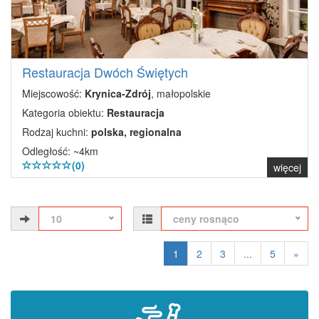
Restauracja Dwóch Świętych
Miejscowość:
Krynica-Zdrój
, małopolskie
Kategoria obiektu:
Restauracja
Rodzaj kuchni:
polska, regionalna
Odległość: ~4km
(0)
więcej
10
ceny rosnąco
1
2
3
...
5
»