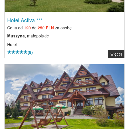
Hotel Activa ***
Cena od
120
do
250 PLN
za osobę
Muszyna
, małopolskie
Hotel
(8)
więcej
Previous
Next