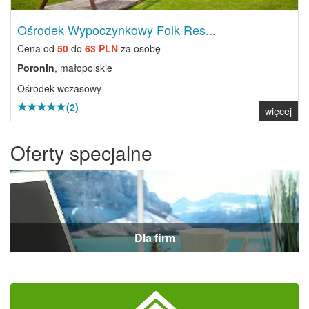
Ośrodek Wypoczynkowy Folk Res...
Cena od
50
do
63 PLN
za osobę
Poronin
, małopolskie
Ośrodek wczasowy
(2)
więcej
Oferty specjalne
Dla firm