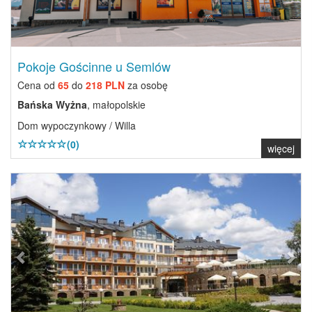
Pokoje Gościnne u Semlów
Cena od
65
do
218 PLN
za osobę
Bańska Wyżna
, małopolskie
Dom wypoczynkowy / Willa
(0)
więcej
Previous
Next