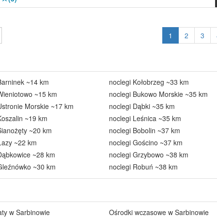
1
2
3
Barninek ~14 km
noclegi Kołobrzeg ~33 km
 Wieniotowo ~15 km
noclegi Bukowo Morskie ~35 km
Ustronie Morskie ~17 km
noclegi Dąbki ~35 km
Koszalin ~19 km
noclegi Leśnica ~35 km
Sianożęty ~20 km
noclegi Bobolin ~37 km
Łazy ~22 km
noclegi Gościno ~37 km
 Dąbkowice ~28 km
noclegi Grzybowo ~38 km
 Gleźnówko ~30 km
noclegi Robuń ~38 km
ty w Sarbinowie
Ośrodki wczasowe w Sarbinowie