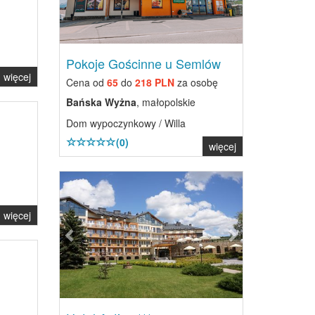
Pokoje Gościnne u Semlów
więcej
Cena od
65
do
218 PLN
za osobę
Bańska Wyżna
, małopolskie
Dom wypoczynkowy / Willa
(0)
więcej
Previous
Next
więcej