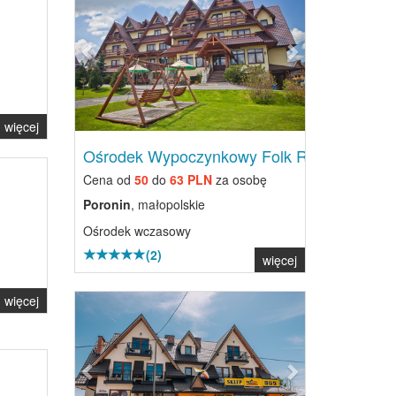
więcej
Ośrodek Wypoczynkowy Folk Res...
Cena od
50
do
63 PLN
za osobę
Poronin
, małopolskie
Ośrodek wczasowy
(2)
więcej
Previous
Next
więcej