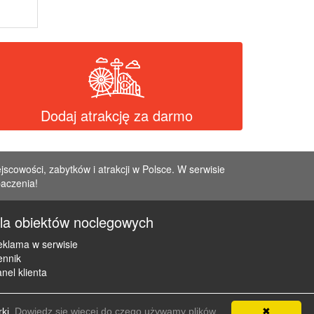
Dodaj atrakcję za darmo
jscowości, zabytków i atrakcji w Polsce. W serwisie
baczenia!
la obiektów noclegowych
klama w serwisie
ennik
nel klienta
rki.
Dowiedz się więcej do czego używamy plików
✖