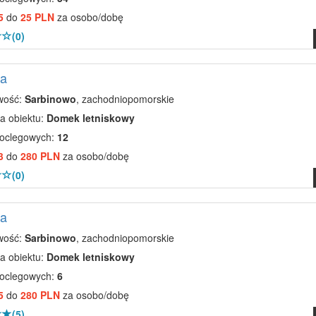
5
do
25 PLN
za osobo/dobę
(0)
ia
wość:
Sarbinowo
, zachodniopomorskie
a obiektu:
Domek letniskowy
noclegowych:
12
3
do
280 PLN
za osobo/dobę
(0)
ia
wość:
Sarbinowo
, zachodniopomorskie
a obiektu:
Domek letniskowy
noclegowych:
6
5
do
280 PLN
za osobo/dobę
(5)