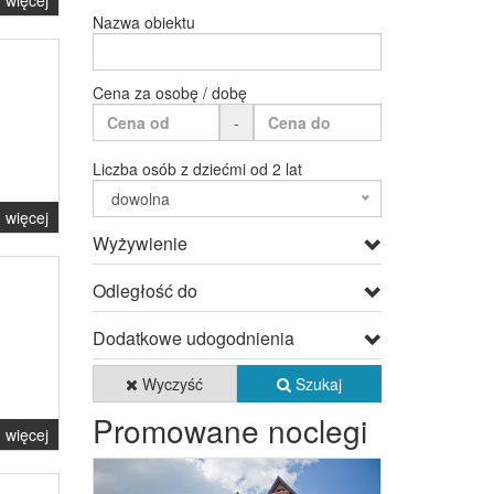
więcej
Nazwa obiektu
Cena za osobę / dobę
-
Liczba osób z dziećmi od 2 lat
dowolna
więcej
Wyżywienie
Odległość do
Dodatkowe udogodnienia
Wyczyść
Szukaj
Promowane noclegi
więcej
Previous
Next