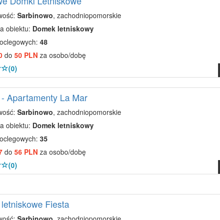
we Domki Letniskowe
wość:
Sarbinowo
, zachodniopomorskie
a obiektu:
Domek letniskowy
noclegowych:
48
0
do
50 PLN
za osobo/dobę
(0)
 - Apartamenty La Mar
wość:
Sarbinowo
, zachodniopomorskie
a obiektu:
Domek letniskowy
noclegowych:
35
7
do
56 PLN
za osobo/dobę
(0)
letniskowe Fiesta
wość:
Sarbinowo
, zachodniopomorskie