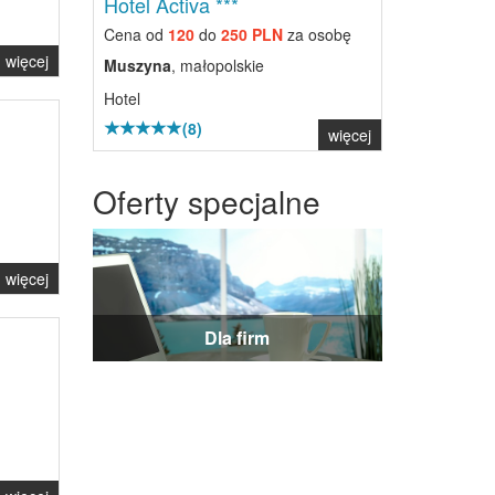
Hotel Activa ***
Cena od
120
do
250 PLN
za osobę
więcej
Muszyna
, małopolskie
Hotel
(8)
więcej
Oferty specjalne
więcej
Dla firm