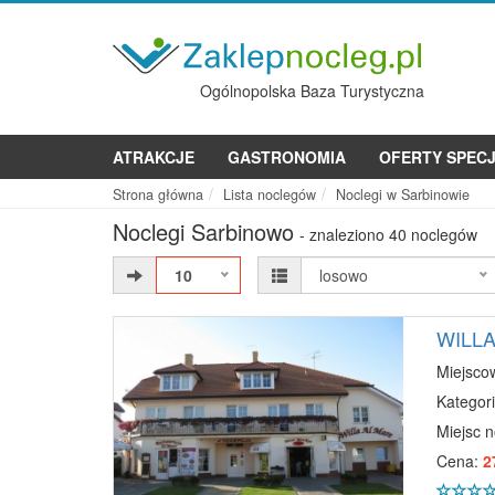
Ogólnopolska Baza Turystyczna
ATRAKCJE
GASTRONOMIA
OFERTY SPEC
Strona główna
Lista noclegów
Noclegi w Sarbinowie
Noclegi Sarbinowo
- znaleziono 40 noclegów
10
losowo
WILLA
Miejsco
Kategori
Miejsc 
Cena:
2