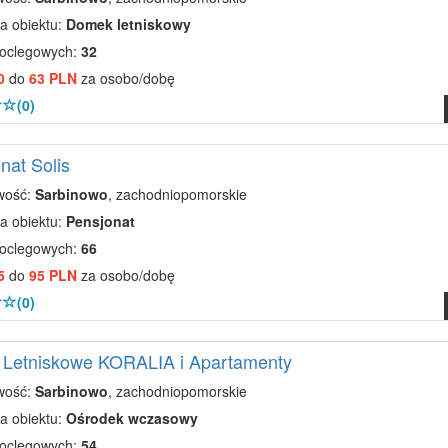
a obiektu:
Domek letniskowy
noclegowych:
32
0
do
63 PLN
za osobo/dobę
(0)
nat Solis
wość:
Sarbinowo
, zachodniopomorskie
a obiektu:
Pensjonat
noclegowych:
66
5
do
95 PLN
za osobo/dobę
(0)
 Letniskowe KORALIA i Apartamenty
wość:
Sarbinowo
, zachodniopomorskie
a obiektu:
Ośrodek wczasowy
noclegowych:
54