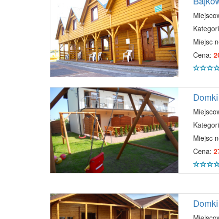
Bajko
Miejsco
Kategori
Miejsc 
Cena:
2
Domki
Miejsco
Kategori
Miejsc 
Cena:
2
Domki 
Miejsco