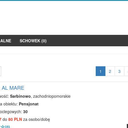
JALNE
SCHOWEK (
0
)
1
2
3
 AL MARE
wość:
Sarbinowo
, zachodniopomorskie
a obiektu:
Pensjonat
noclegowych:
30
7
do
80 PLN
za osobo/dobę
(0)