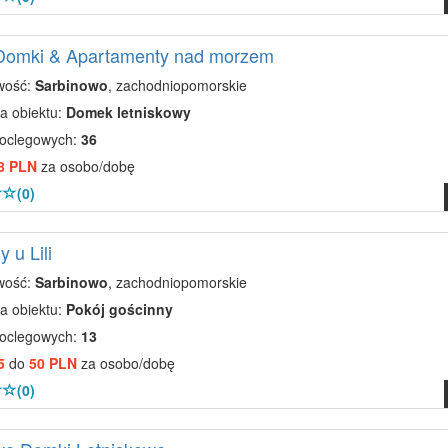
 Domki & Apartamenty nad morzem
wość:
Sarbinowo
, zachodniopomorskie
a obiektu:
Domek letniskowy
noclegowych:
36
8 PLN
za osobo/dobę
(0)
 u Lili
wość:
Sarbinowo
, zachodniopomorskie
a obiektu:
Pokój gościnny
noclegowych:
13
5
do
50 PLN
za osobo/dobę
(0)