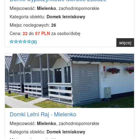
Miejscowość:
Mielenko
, zachodniopomorskie
Kategoria obiektu:
Domek letniskowy
Miejsc noclegowych:
26
Cena:
22
do
57 PLN
za osobo/dobę
(0)
więcej
Domki Letni Raj - Mielenko
Miejscowość:
Mielenko
, zachodniopomorskie
Kategoria obiektu:
Domek letniskowy