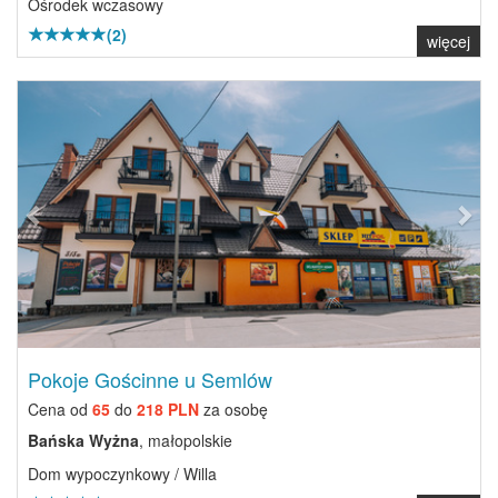
Ośrodek wczasowy
(2)
więcej
Previous
Next
Pokoje Gościnne u Semlów
Cena od
65
do
218 PLN
za osobę
Bańska Wyżna
, małopolskie
Dom wypoczynkowy / Willa