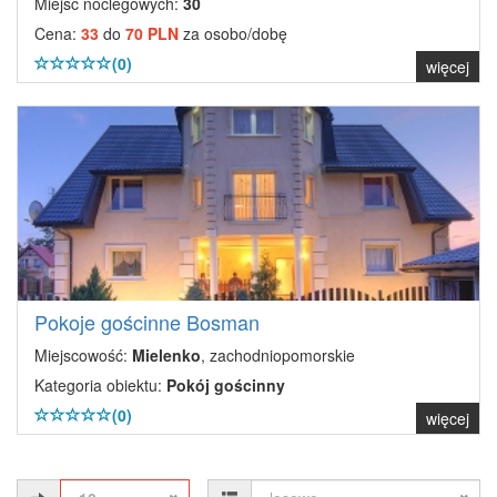
Miejsc noclegowych:
30
Cena:
33
do
70 PLN
za osobo/dobę
(0)
więcej
Pokoje gościnne Bosman
Miejscowość:
Mielenko
, zachodniopomorskie
Kategoria obiektu:
Pokój gościnny
(0)
więcej