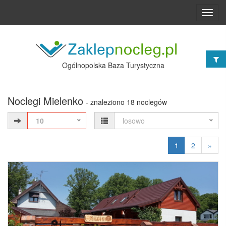
Toggl
navig
Ogólnopolska Baza Turystyczna
Noclegi Mielenko
- znaleziono 18 noclegów
10
losowo
1
2
»