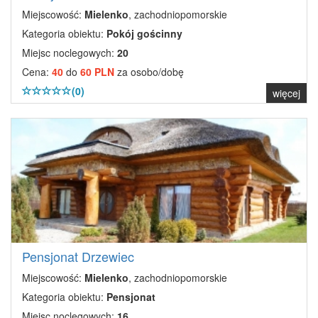
Miejscowość:
Mielenko
, zachodniopomorskie
Kategoria obiektu:
Pokój gościnny
Miejsc noclegowych:
20
Cena:
40
do
60 PLN
za osobo/dobę
(0)
więcej
Pensjonat Drzewiec
Miejscowość:
Mielenko
, zachodniopomorskie
Kategoria obiektu:
Pensjonat
Miejsc noclegowych:
16