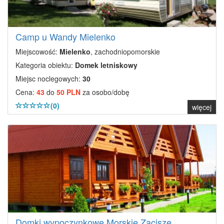
Camp u Wandy Mielenko
Miejscowość:
Mielenko
, zachodniopomorskie
Kategoria obiektu:
Domek letniskowy
Miejsc noclegowych:
30
Cena:
43
do
50 PLN
za osobo/dobę
(0)
więcej
Domki wypoczynkowe Morskie Zacisze