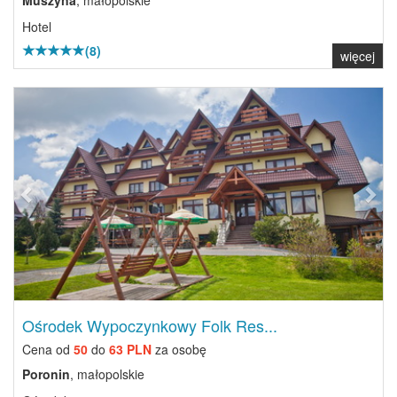
Muszyna
, małopolskie
Hotel
(8)
więcej
Previous
Next
Ośrodek Wypoczynkowy Folk Res...
Cena od
50
do
63 PLN
za osobę
Poronin
, małopolskie