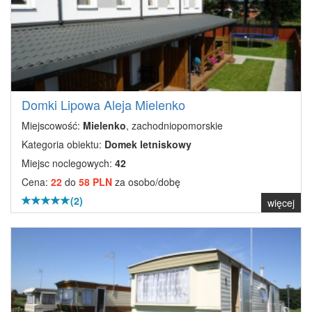
Domki Lipowa Aleja Mielenko
Miejscowość:
Mielenko
, zachodniopomorskie
Kategoria obiektu:
Domek letniskowy
Miejsc noclegowych:
42
Cena:
22
do
58 PLN
za osobo/dobę
(2)
więcej