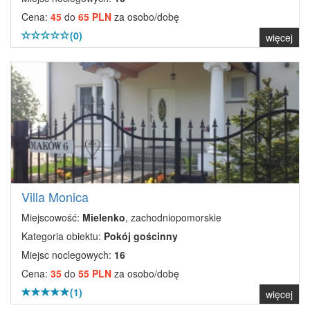
Cena:
45
do
65 PLN
za osobo/dobę
(0)
więcej
Villa Monica
Miejscowość:
Mielenko
, zachodniopomorskie
Kategoria obiektu:
Pokój gościnny
Miejsc noclegowych:
16
Cena:
35
do
55 PLN
za osobo/dobę
(1)
więcej