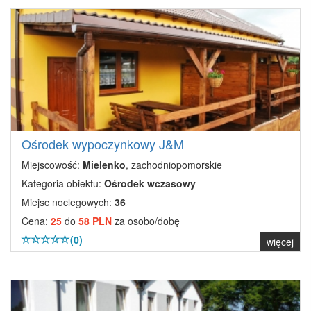
Ośrodek wypoczynkowy J&M
Miejscowość:
Mielenko
, zachodniopomorskie
Kategoria obiektu:
Ośrodek wczasowy
Miejsc noclegowych:
36
Cena:
25
do
58 PLN
za osobo/dobę
(0)
więcej