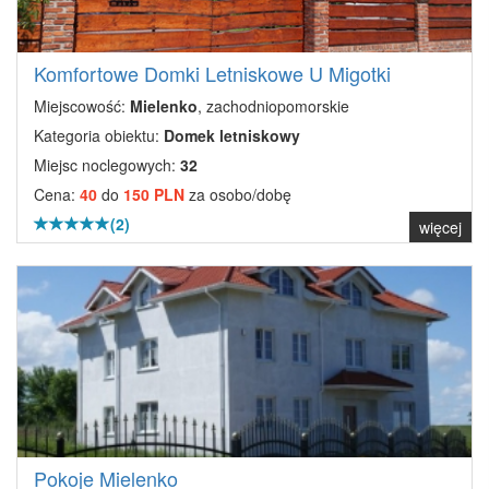
Komfortowe Domki Letniskowe U Migotki
Miejscowość:
Mielenko
, zachodniopomorskie
Kategoria obiektu:
Domek letniskowy
Miejsc noclegowych:
32
Cena:
40
do
150 PLN
za osobo/dobę
(2)
więcej
Pokoje Mielenko