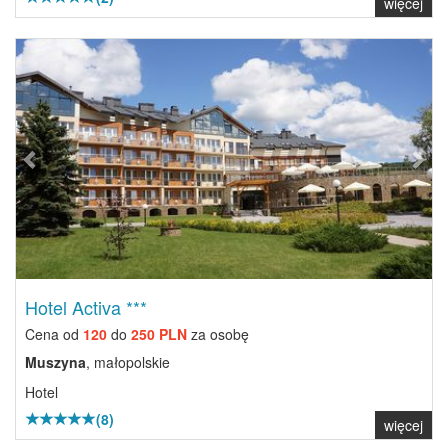
więcej
Previous
Next
Hotel Activa ***
Cena od
120
do
250 PLN
za osobę
Muszyna
, małopolskie
Hotel
(8)
więcej