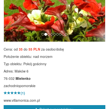
Cena: od
35
do
55 PLN
za osobo/dobę
Położenie obiektu:
nad morzem
Typ obiektu:
Pokój gościnny
Adres: Maków 6
76-032
Mielenko
zachodniopomorskie
(1)
www.villamonica.com.pl