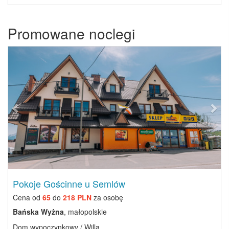
Promowane noclegi
Previous
Next
Pokoje Gościnne u Semlów
Cena od
65
do
218 PLN
za osobę
Bańska Wyżna
, małopolskie
Dom wypoczynkowy / Willa