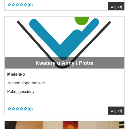
(0)
więcej
Kwatery u Anny i Piotra
Mielenko
zachodniopomorskie
Pokój gościnny
(0)
więcej