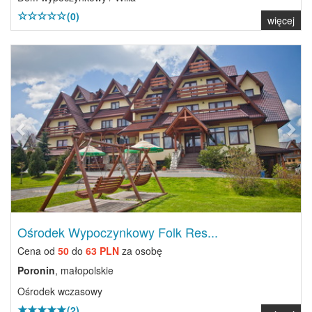
(0)
więcej
Previous
Next
Ośrodek Wypoczynkowy Folk Res...
Cena od
50
do
63 PLN
za osobę
Poronin
, małopolskie
Ośrodek wczasowy
(2)