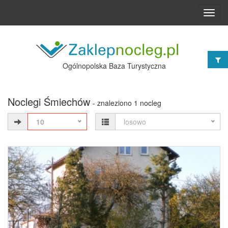
Toggl
navig
Ogólnopolska Baza Turystyczna
Noclegi Śmiechów
- znaleziono 1 nocleg
10
losowo