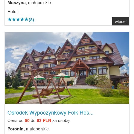
Muszyna
, małopolskie
Hotel
(8)
więcej
Previous
Next
Ośrodek Wypoczynkowy Folk Res...
Cena od
50
do
63 PLN
za osobę
Poronin
, małopolskie