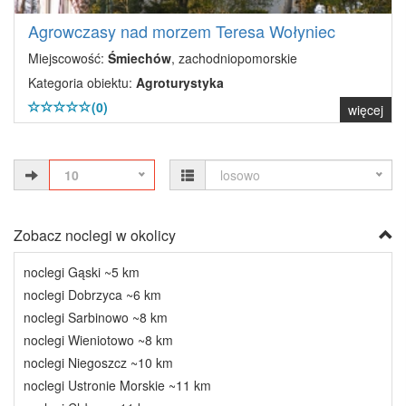
Agrowczasy nad morzem Teresa Wołyniec
Miejscowość:
Śmiechów
, zachodniopomorskie
Kategoria obiektu:
Agroturystyka
(0)
więcej
10
losowo
Zobacz noclegi w okolicy
noclegi Gąski ~5 km
noclegi Dobrzyca ~6 km
noclegi Sarbinowo ~8 km
noclegi Wieniotowo ~8 km
noclegi Niegoszcz ~10 km
noclegi Ustronie Morskie ~11 km