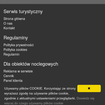
Serwis turystyczny
Strona główna
O nas
Kontakt
Regulaminy
Polityka prywatności
Polityka cookies
Regulamin
Dla obiektów noclegowych
Reklama w serwisie
Cennik
Panel klienta
Używamy plików COOKIE. Korzystając ze strony
✖
wyrażasz zgodę na używanie plików cookie,
Copyright © 2012 - 2026 ZaklepNocleg.pl. Wszystkie prawa
zgodnie z aktualnymi ustawieniami przeglądarki.
Dowiedz się
zastrzeżone
więcej do czego używamy plików cookie