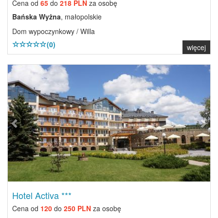
Cena od
65
do
218 PLN
za osobę
Bańska Wyżna
, małopolskie
Dom wypoczynkowy / Willa
(0)
więcej
Previous
Next
Hotel Activa ***
Cena od
120
do
250 PLN
za osobę