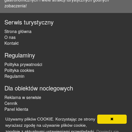
zobaczenia!
Serwis turystyczny
Strona główna
O nas
Kontakt
Regulaminy
Polityka prywatności
Polityka cookies
Regulamin
Dla obiektów noclegowych
Reklama w serwisie
Cennik
Panel klienta
Używamy plików COOKIE. Korzystając ze strony
✖
wyrażasz zgodę na używanie plików cookie,
Copyright © 2012 - 2026 ZaklepNocleg.pl. Wszystkie prawa
zgodnie z aktualnymi ustawieniami przeglądarki.
Dowiedz się