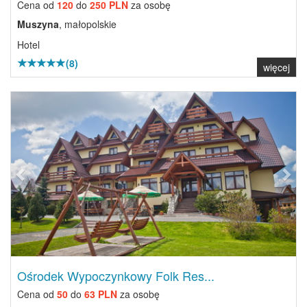
Cena od
120
do
250 PLN
za osobę
Muszyna
, małopolskie
Hotel
(8)
więcej
Previous
Next
Ośrodek Wypoczynkowy Folk Res...
Cena od
50
do
63 PLN
za osobę