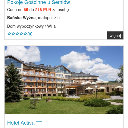
Pokoje Gościnne u Semlów
Cena od
65
do
218 PLN
za osobę
Bańska Wyżna
, małopolskie
Dom wypoczynkowy / Willa
(0)
więcej
Previous
Next
Hotel Activa ***