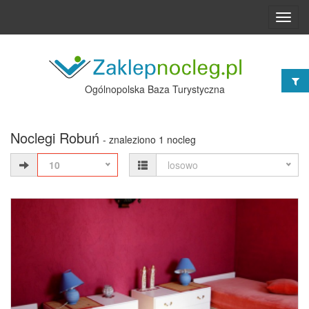
Toggl
navig
Ogólnopolska Baza Turystyczna
Noclegi Robuń
- znaleziono 1 nocleg
10
losowo