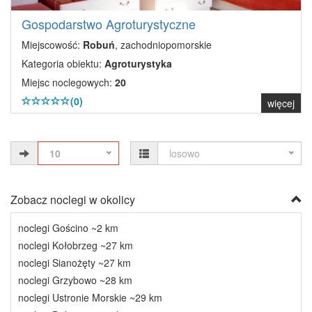
Gospodarstwo Agroturystyczne
Miejscowość:
Robuń
, zachodniopomorskie
Kategoria obiektu:
Agroturystyka
Miejsc noclegowych:
20
(0)
więcej
10
losowo
Zobacz noclegi w okolicy
noclegi Gościno ~2 km
noclegi Kołobrzeg ~27 km
noclegi Sianożęty ~27 km
noclegi Grzybowo ~28 km
noclegi Ustronie Morskie ~29 km