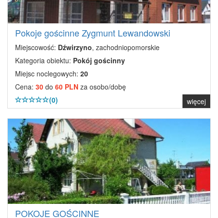
Pokoje gościnne Zygmunt Lewandowski
Miejscowość:
Dźwirzyno
, zachodniopomorskie
Kategoria obiektu:
Pokój gościnny
Miejsc noclegowych:
20
Cena:
30
do
60 PLN
za osobo/dobę
(0)
więcej
POKOJE GOŚCINNE