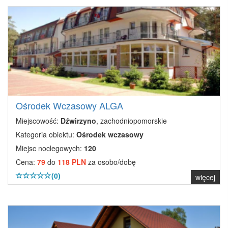
Ośrodek Wczasowy ALGA
Miejscowość:
Dźwirzyno
, zachodniopomorskie
Kategoria obiektu:
Ośrodek wczasowy
Miejsc noclegowych:
120
Cena:
79
do
118 PLN
za osobo/dobę
(0)
więcej