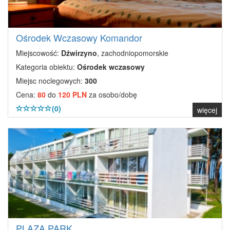
Ośrodek Wczasowy Komandor
Miejscowość:
Dźwirzyno
, zachodniopomorskie
Kategoria obiektu:
Ośrodek wczasowy
Miejsc noclegowych:
300
Cena:
80
do
120 PLN
za osobo/dobę
(0)
więcej
PLAZA PARK