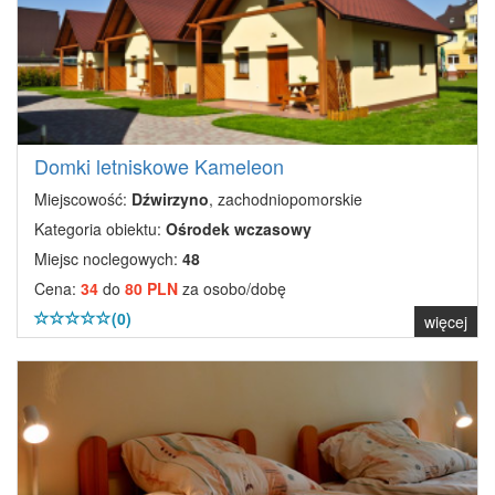
Domki letniskowe Kameleon
Miejscowość:
Dźwirzyno
, zachodniopomorskie
Kategoria obiektu:
Ośrodek wczasowy
Miejsc noclegowych:
48
Cena:
34
do
80 PLN
za osobo/dobę
(0)
więcej