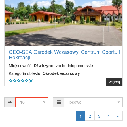
GEO-SEA Ośrodek Wczasowy, Centrum Sportu i
Rekreacji
Miejscowość:
Dźwirzyno
, zachodniopomorskie
Kategoria obiektu:
Ośrodek wczasowy
(0)
więcej
10
losowo
1
2
3
4
»