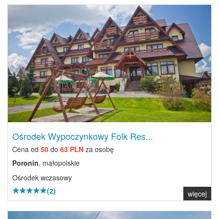
Previous
Next
Ośrodek Wypoczynkowy Folk Res...
Cena od
50
do
63 PLN
za osobę
Poronin
, małopolskie
Ośrodek wczasowy
(2)
więcej
Previous
Next