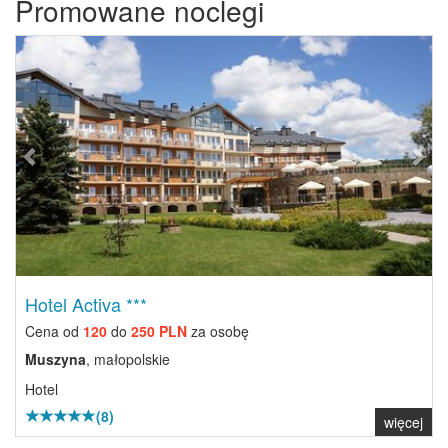
Promowane noclegi
Previous
Next
Hotel Activa ***
Cena od
120
do
250 PLN
za osobę
Muszyna
, małopolskie
Hotel
(8)
więcej