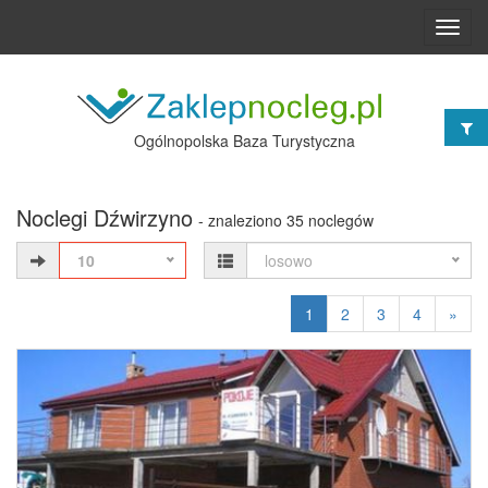
Toggl
navig
Ogólnopolska Baza Turystyczna
Noclegi Dźwirzyno
- znaleziono 35 noclegów
10
losowo
1
2
3
4
»