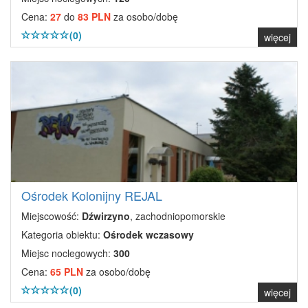
Cena:
27
do
83 PLN
za osobo/dobę
(0)
więcej
Ośrodek Kolonijny REJAL
Miejscowość:
Dźwirzyno
, zachodniopomorskie
Kategoria obiektu:
Ośrodek wczasowy
Miejsc noclegowych:
300
Cena:
65 PLN
za osobo/dobę
(0)
więcej