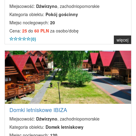
Miejscowość:
Dźwirzyno
, zachodniopomorskie
Kategoria obiektu:
Pokój gościnny
Miejsc noclegowych:
20
Cena:
25
do
60 PLN
za osobo/dobę
(0)
więcej
Domki letniskowe IBIZA
Miejscowość:
Dźwirzyno
, zachodniopomorskie
Kategoria obiektu:
Domek letniskowy
Miejsc noclegowych:
120