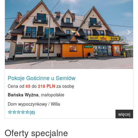
Pokoje Gościnne u Semlów
Cena od
65
do
218 PLN
za osobę
Bańska Wyżna
, małopolskie
Dom wypoczynkowy / Willa
(0)
więcej
Oferty specjalne