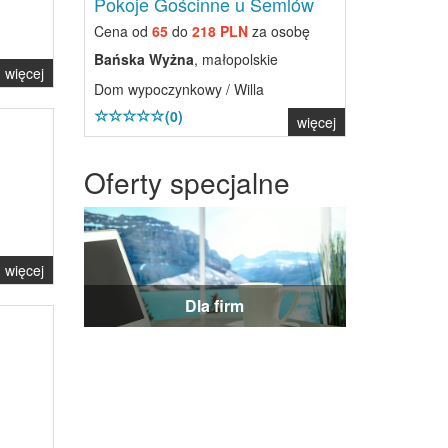
Pokoje Gościnne u Semlów
Cena od
65
do
218 PLN
za osobę
Bańska Wyżna
, małopolskie
więcej
Dom wypoczynkowy / Willa
(0)
więcej
Oferty specjalne
więcej
Dla firm