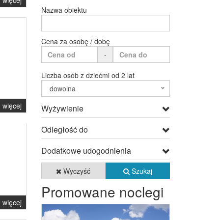
więcej
Nazwa obiektu
Cena za osobę / dobę
-
Liczba osób z dziećmi od 2 lat
dowolna
więcej
Wyżywienie
Odległość do
Dodatkowe udogodnienia
Wyczyść
Szukaj
Promowane noclegi
więcej
Previous
Next