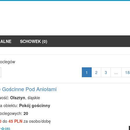
JALNE
SCHOWEK (
0
)
noclegów
1
2
3
...
18
 Gościnne Pod Aniołami
wość:
Olsztyn
, śląskie
a obiektu:
Pokój gościnny
noclegowych:
20
0
do
45 PLN
za osobo/dobę
(0)