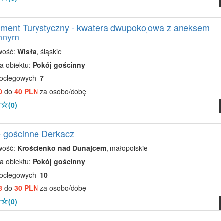
ment Turystyczny - kwatera dwupokojowa z aneksem
nnym
wość:
Wisła
, śląskie
a obiektu:
Pokój gościnny
noclegowych:
7
0
do
40 PLN
za osobo/dobę
(0)
 gościnne Derkacz
wość:
Krościenko nad Dunajcem
, małopolskie
a obiektu:
Pokój gościnny
noclegowych:
10
8
do
30 PLN
za osobo/dobę
(0)