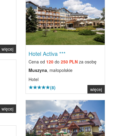
więcej
Hotel Activa ***
Cena od
120
do
250 PLN
za osobę
Muszyna
, małopolskie
Hotel
(8)
więcej
Previous
Next
więcej