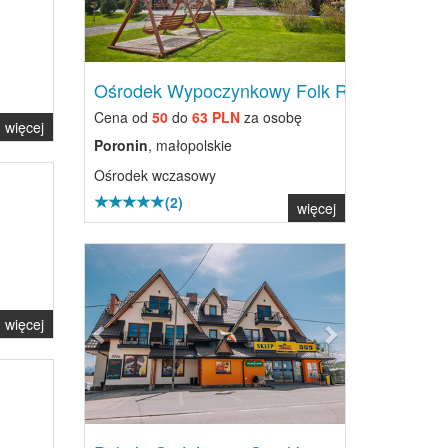
Ośrodek Wypoczynkowy Folk Res...
Cena od
50
do
63 PLN
za osobę
więcej
Poronin
, małopolskie
Ośrodek wczasowy
(2)
więcej
Previous
Next
więcej