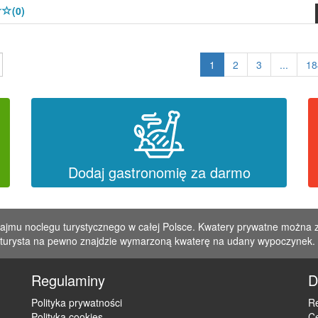
(0)
1
2
3
...
18
Dodaj gastronomię za darmo
najmu noclegu turystycznego w całej Polsce. Kwatery prywatne można 
y turysta na pewno znajdzie wymarzoną kwaterę na udany wypoczynek.
Regulaminy
D
Polityka prywatności
Re
Polityka cookies
C