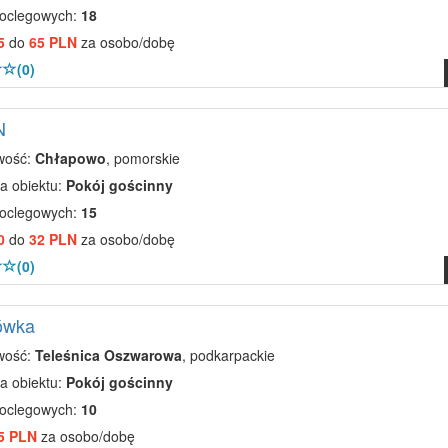
noclegowych:
18
5
do
65 PLN
za osobo/dobę
(0)
N
wość:
Chłapowo
, pomorskie
a obiektu:
Pokój gościnny
noclegowych:
15
0
do
32 PLN
za osobo/dobę
(0)
ówka
wość:
Teleśnica Oszwarowa
, podkarpackie
a obiektu:
Pokój gościnny
noclegowych:
10
5 PLN
za osobo/dobę