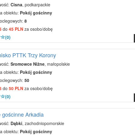
wość:
Cisna
, podkarpackie
a obiektu:
Pokój gościnny
noclegowych:
8
5
do
45 PLN
za osobo/dobę
(0)
isko PTTK Trzy Korony
wość:
Sromowce Niżne
, małopolskie
a obiektu:
Pokój gościnny
noclegowych:
50
5
do
50 PLN
za osobo/dobę
(0)
 gościnne Arkadia
wość:
Dąbki
, zachodniopomorskie
a obiektu:
Pokój gościnny