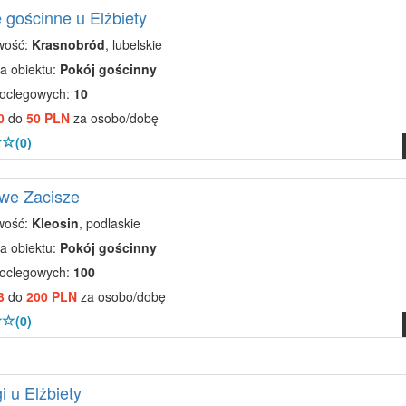
 gościnne u Elżbiety
wość:
Krasnobród
, lubelskie
a obiektu:
Pokój gościnny
noclegowych:
10
0
do
50 PLN
za osobo/dobę
(0)
we Zacisze
wość:
Kleosin
, podlaskie
a obiektu:
Pokój gościnny
noclegowych:
100
3
do
200 PLN
za osobo/dobę
(0)
i u Elżbiety