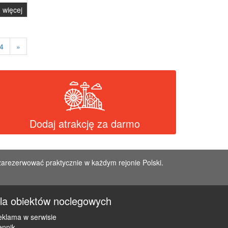
więcej
4
»
Dodaj atrakcję za darmo
zarezerwować praktycznie w każdym rejonie Polski.
la obiektów noclegowych
klama w serwisie
ennik