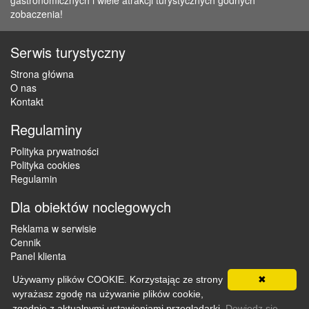
gastronomicznych i wiele atrakcji turystycznych godnych
zobaczenia!
Serwis turystyczny
Strona główna
O nas
Kontakt
Regulaminy
Polityka prywatności
Polityka cookies
Regulamin
Dla obiektów noclegowych
Reklama w serwisie
Cennik
Panel klienta
Używamy plików COOKIE. Korzystając ze strony
✖
wyrażasz zgodę na używanie plików cookie,
Copyright © 2012 - 2026 ZaklepNocleg.pl. Wszystkie prawa
zgodnie z aktualnymi ustawieniami przeglądarki.
Dowiedz się