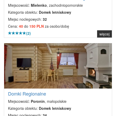
Miejscowość:
Mielenko
, zachodniopomorskie
Kategoria obiektu:
Domek letniskowy
Miejsc noclegowych:
32
Cena:
40
do
150 PLN
za osobo/dobę
(2)
więcej
Domki Regionalne
Miejscowość:
Poronin
, małopolskie
Kategoria obiektu:
Domek letniskowy
Miejsc noclegowych:
24