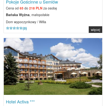
Pokoje Gościnne u Semlów
Cena od
65
do
218 PLN
za osobę
Bańska Wyżna
, małopolskie
Dom wypoczynkowy / Willa
(0)
więcej
Previous
Next
Hotel Activa ***