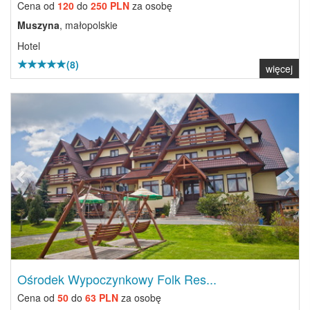
Cena od
120
do
250 PLN
za osobę
Muszyna
, małopolskie
Hotel
(8)
więcej
Previous
Next
Ośrodek Wypoczynkowy Folk Res...
Cena od
50
do
63 PLN
za osobę