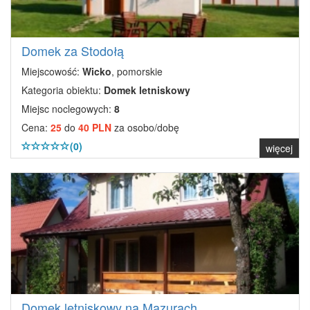
Domek za Stodołą
Miejscowość:
Wicko
, pomorskie
Kategoria obiektu:
Domek letniskowy
Miejsc noclegowych:
8
Cena:
25
do
40 PLN
za osobo/dobę
(0)
więcej
Domek letniskowy na Mazurach