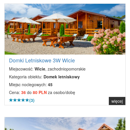
Domki Letniskowe 3W Wicie
Miejscowość:
Wicie
, zachodniopomorskie
Kategoria obiektu:
Domek letniskowy
Miejsc noclegowych:
45
Cena:
36
do
80 PLN
za osobo/dobę
(3)
więcej