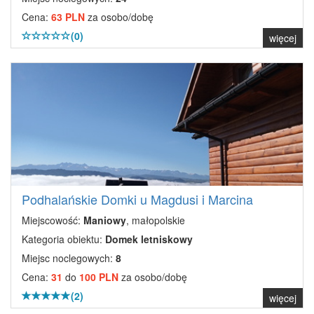
Cena:
63 PLN
za osobo/dobę
(0)
więcej
Podhalańskie Domki u Magdusi i Marcina
Miejscowość:
Maniowy
, małopolskie
Kategoria obiektu:
Domek letniskowy
Miejsc noclegowych:
8
Cena:
31
do
100 PLN
za osobo/dobę
(2)
więcej