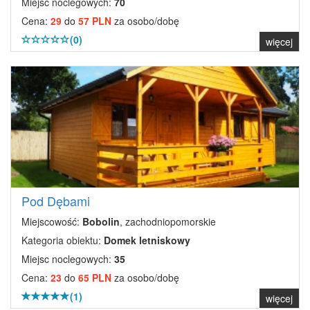
Miejsc noclegowych:
70
Cena:
29
do
57 PLN
za osobo/dobę
(0)
więcej
Pod Dębami
Miejscowość:
Bobolin
, zachodniopomorskie
Kategoria obiektu:
Domek letniskowy
Miejsc noclegowych:
35
Cena:
23
do
65 PLN
za osobo/dobę
(1)
więcej