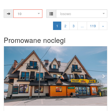
10
losowo
1
2
3
...
119
»
Promowane noclegi
Previous
Next