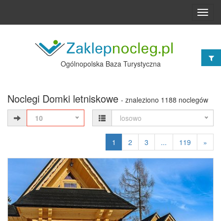
Toggl
navig
Ogólnopolska Baza Turystyczna
Noclegi Domki letniskowe
- znaleziono 1188 noclegów
10
losowo
1
2
3
...
119
»