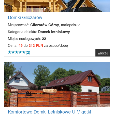
Domki Gliczarów
Miejscowość:
Gliczarów Górny
, małopolskie
Kategoria obiektu:
Domek letniskowy
Miejsc noclegowych:
22
Cena:
49
do
313 PLN
za osobo/dobę
(2)
więcej
Komfortowe Domki Letniskowe U Migotki