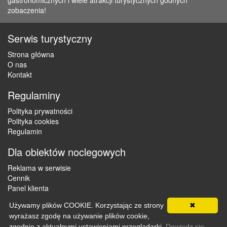
gastronomicznych i wiele atrakcji turystycznych godnych
zobaczenia!
Serwis turystyczny
Strona główna
O nas
Kontakt
Regulaminy
Polityka prywatności
Polityka cookies
Regulamin
Dla obiektów noclegowych
Reklama w serwisie
Cennik
Panel klienta
Używamy plików COOKIE. Korzystając ze strony
✖
wyrażasz zgodę na używanie plików cookie,
Copyright © 2012 - 2026 ZaklepNocleg.pl. Wszystkie prawa
zgodnie z aktualnymi ustawieniami przeglądarki.
Dowiedz się