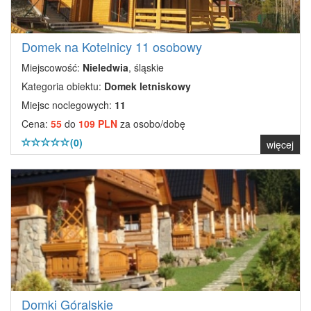
Domek na Kotelnicy 11 osobowy
Miejscowość:
Nieledwia
, śląskie
Kategoria obiektu:
Domek letniskowy
Miejsc noclegowych:
11
Cena:
55
do
109 PLN
za osobo/dobę
(0)
więcej
Domki Góralskie