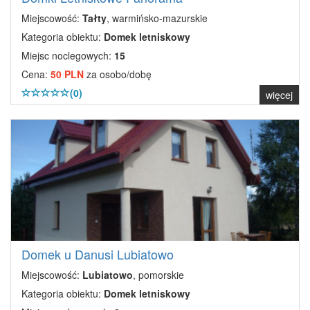
Miejscowość:
Tałty
, warmińsko-mazurskie
Kategoria obiektu:
Domek letniskowy
Miejsc noclegowych:
15
Cena:
50 PLN
za osobo/dobę
(0)
więcej
Domek u Danusi Lubiatowo
Miejscowość:
Lubiatowo
, pomorskie
Kategoria obiektu:
Domek letniskowy