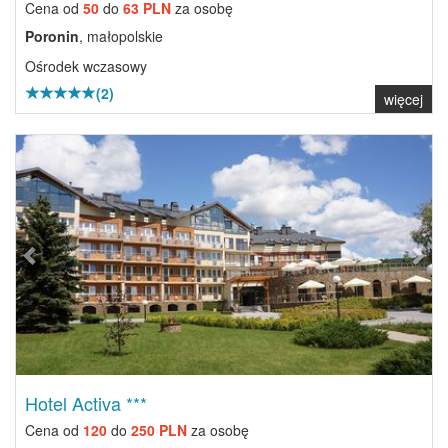
Cena od
50
do
63 PLN
za osobę
Poronin
, małopolskie
Ośrodek wczasowy
(2)
więcej
Previous
Next
Hotel Activa ***
Cena od
120
do
250 PLN
za osobę