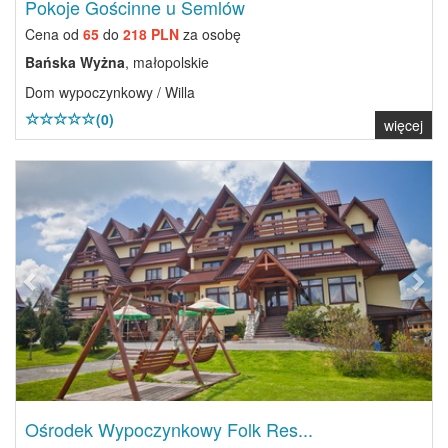
Pokoje Gościnne u Semlów
Cena od
65
do
218 PLN
za osobę
Bańska Wyżna
, małopolskie
Dom wypoczynkowy / Willa
(0)
więcej
Previous
Next
Ośrodek Wypoczynkowy Folk Res...