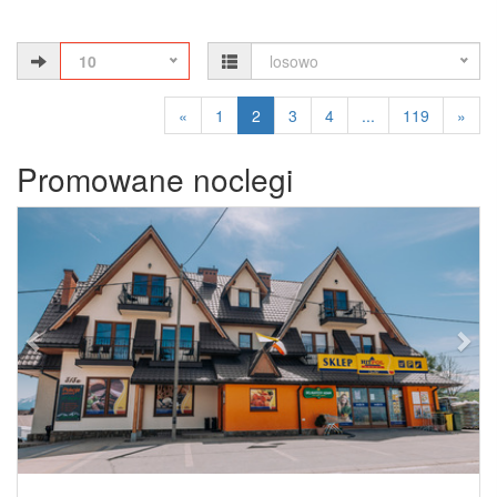
10
losowo
«
1
2
3
4
...
119
»
Promowane noclegi
Previous
Next