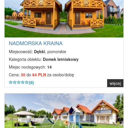
NADMORSKA KRAINA
Miejscowość:
Dębki
, pomorskie
Kategoria obiektu:
Domek letniskowy
Miejsc noclegowych:
14
Cena:
30
do
64 PLN
za osobo/dobę
(0)
więcej