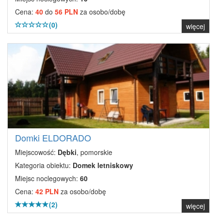
Cena:
40
do
56 PLN
za osobo/dobę
(0)
więcej
Domki ELDORADO
Miejscowość:
Dębki
, pomorskie
Kategoria obiektu:
Domek letniskowy
Miejsc noclegowych:
60
Cena:
42 PLN
za osobo/dobę
(2)
więcej