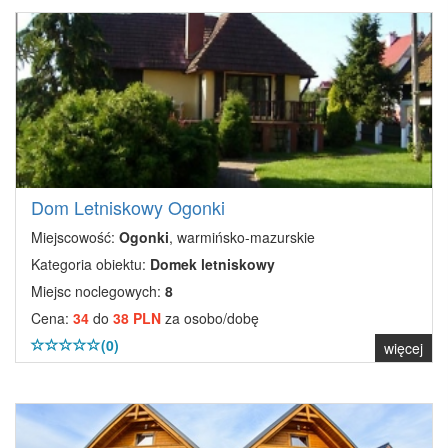
Dom Letniskowy Ogonki
Miejscowość:
Ogonki
, warmińsko-mazurskie
Kategoria obiektu:
Domek letniskowy
Miejsc noclegowych:
8
Cena:
34
do
38 PLN
za osobo/dobę
(0)
więcej