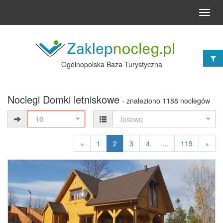
Toggl
navig
Ogólnopolska Baza Turystyczna
Noclegi Domki letniskowe
- znaleziono 1188 noclegów
10
losowo
«
1
2
3
4
...
119
»