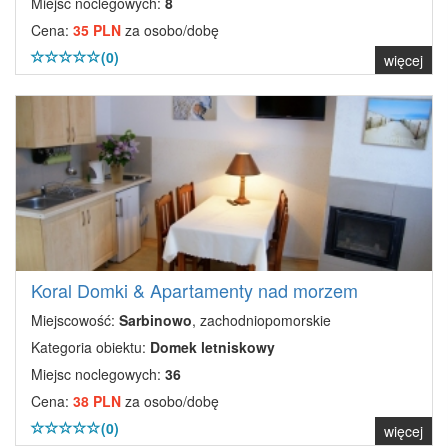
Miejsc noclegowych:
8
Cena:
35 PLN
za osobo/dobę
(0)
więcej
Koral Domki & Apartamenty nad morzem
Miejscowość:
Sarbinowo
, zachodniopomorskie
Kategoria obiektu:
Domek letniskowy
Miejsc noclegowych:
36
Cena:
38 PLN
za osobo/dobę
(0)
więcej