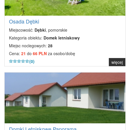
Osada Dębki
Miejscowość:
Dębki
, pomorskie
Kategoria obiektu:
Domek letniskowy
Miejsc noclegowych:
28
Cena:
21
do
66 PLN
za osobo/dobę
(0)
więcej
Domki Letniskowe Panorama