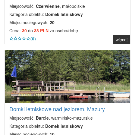
Miejscowość:
Czerwienne
, małopolskie
Kategoria obiektu:
Domek letniskowy
Miejsc noclegowych:
20
Cena:
30
do
38 PLN
za osobo/dobę
(0)
więcej
Domki letniskowe nad jeziorem. Mazury
Miejscowość:
Barcie
, warmińsko-mazurskie
Kategoria obiektu:
Domek letniskowy
Miejsc noclegowych:
10