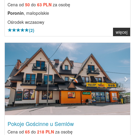
Cena od
50
do
63 PLN
za osobę
Poronin
, małopolskie
Ośrodek wczasowy
(2)
więcej
Previous
Next
Pokoje Gościnne u Semlów
Cena od
65
do
218 PLN
za osobę