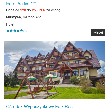
Hotel Activa ***
Cena od
120
do
250 PLN
za osobę
Muszyna
, małopolskie
Hotel
(8)
więcej
Previous
Next
Ośrodek Wypoczynkowy Folk Res...