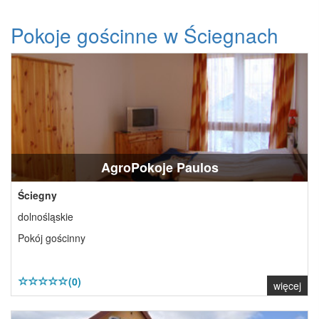
Pokoje gościnne w Ściegnach
AgroPokoje Paulos
Ściegny
dolnośląskie
Pokój gościnny
(0)
więcej