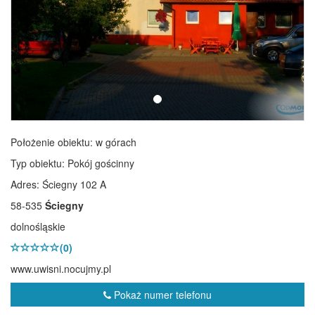
Położenie obiektu:
w górach
Typ obiektu:
Pokój gościnny
Adres: Ściegny 102 A
58-535
Ściegny
dolnośląskie
(0)
www.uwisni.nocujmy.pl
Pokaż numer telefonu