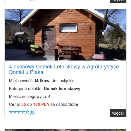
4-osobowy Domek Letniskowy w Agroturystyce
Domki u Ptaka
Miejscowość:
Miłków
, dolnośląskie
Kategoria obiektu:
Domek letniskowy
Miejsc noclegowych:
4
Cena:
55
do
100 PLN
za osobo/dobę
(0)
więcej