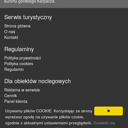
kurortu górskiego Karpacza.
Serwis turystyczny
Strona główna
O nas
Kontakt
Regulaminy
Polityka prywatności
Polityka cookies
Regulamin
Dla obiektów noclegowych
Reklama w serwisie
Cennik
Panel klienta
Używamy plików COOKIE. Korzystając ze strony
✖
wyrażasz zgodę na używanie plików cookie,
Copyright © 2012 - 2026 ZaklepNocleg.pl. Wszystkie prawa
zgodnie z aktualnymi ustawieniami przeglądarki.
Dowiedz się
zastrzeżone