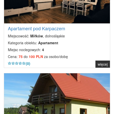
Apartament pod Karpaczem
Miejscowość:
Miłków
, dolnośląskie
Kategoria obiektu:
Apartament
Miejsc noclegowych:
4
Cena:
75
do
100 PLN
za osobo/dobę
(0)
więcej