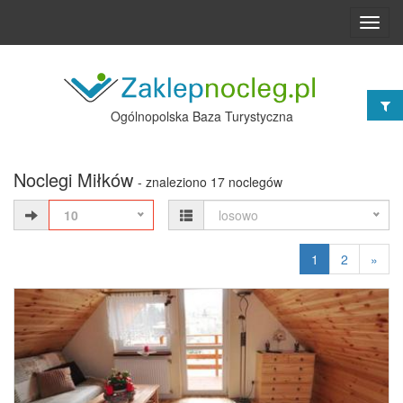
Toggl
navig
Ogólnopolska Baza Turystyczna
Noclegi Miłków
- znaleziono 17 noclegów
10
losowo
1
2
»