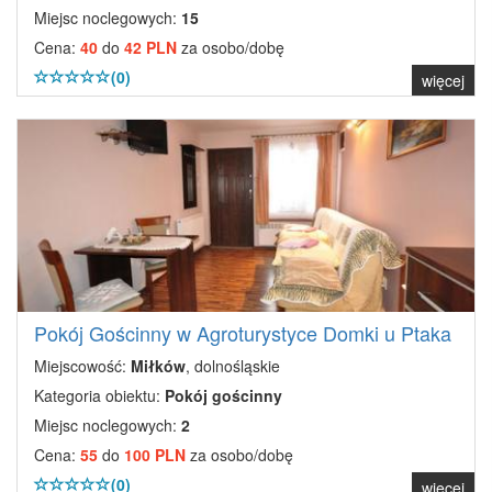
Miejsc noclegowych:
15
Cena:
40
do
42 PLN
za osobo/dobę
(0)
więcej
Pokój Gościnny w Agroturystyce Domki u Ptaka
Miejscowość:
Miłków
, dolnośląskie
Kategoria obiektu:
Pokój gościnny
Miejsc noclegowych:
2
Cena:
55
do
100 PLN
za osobo/dobę
(0)
więcej