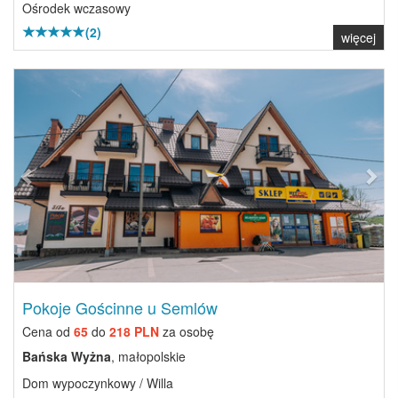
Ośrodek wczasowy
(2)
więcej
Previous
Next
Pokoje Gościnne u Semlów
Cena od
65
do
218 PLN
za osobę
Bańska Wyżna
, małopolskie
Dom wypoczynkowy / Willa