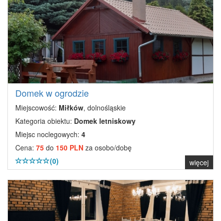
Domek w ogrodzie
Miejscowość:
Miłków
, dolnośląskie
Kategoria obiektu:
Domek letniskowy
Miejsc noclegowych:
4
Cena:
75
do
150 PLN
za osobo/dobę
(0)
więcej