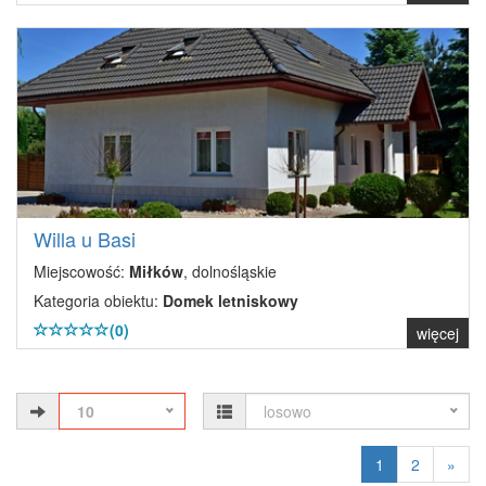
Willa u Basi
Miejscowość:
Miłków
, dolnośląskie
Kategoria obiektu:
Domek letniskowy
(0)
więcej
10
losowo
1
2
»