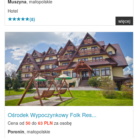
Muszyna
, małopolskie
Hotel
(8)
więcej
Previous
Next
Ośrodek Wypoczynkowy Folk Res...
Cena od
50
do
63 PLN
za osobę
Poronin
, małopolskie