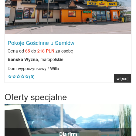
Pokoje Gościnne u Semlów
Cena od
65
do
218 PLN
za osobę
Bańska Wyżna
, małopolskie
Dom wypoczynkowy / Willa
(0)
więcej
Oferty specjalne
Dla firm