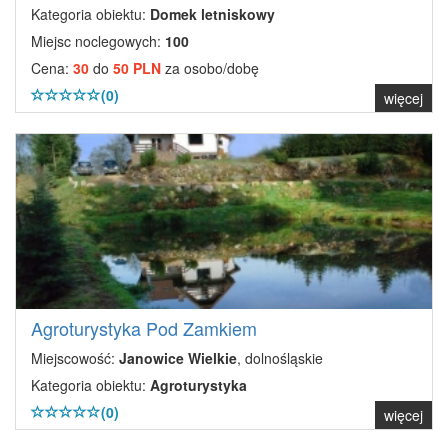
Kategoria obiektu:
Domek letniskowy
Miejsc noclegowych:
100
Cena:
30
do
50 PLN
za osobo/dobę
(0)
więcej
Agroturystyka Pod Zamkiem
Miejscowość:
Janowice Wielkie
, dolnośląskie
Kategoria obiektu:
Agroturystyka
(0)
więcej