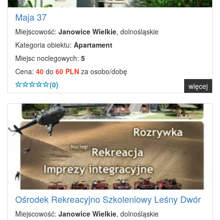
Maja 37
Miejscowość:
Janowice Wielkie
, dolnośląskie
Kategoria obiektu:
Apartament
Miejsc noclegowych:
5
Cena:
40
do
60 PLN
za osobo/dobę
(0)
więcej
Ośrodek Rekreacyjno Szkoleniowy Leśny Dwór
Miejscowość:
Janowice Wielkie
, dolnośląskie