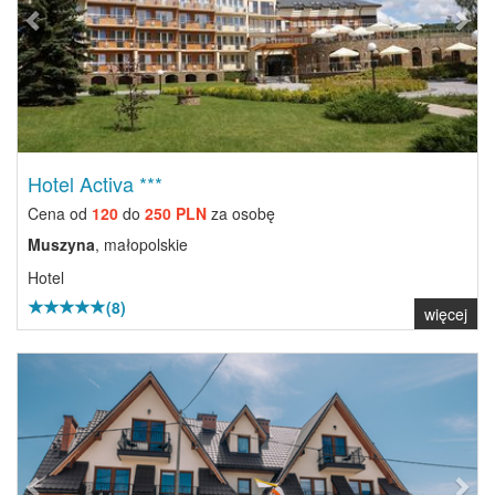
Hotel Activa ***
Cena od
120
do
250 PLN
za osobę
Muszyna
, małopolskie
Hotel
(8)
więcej
Previous
Next