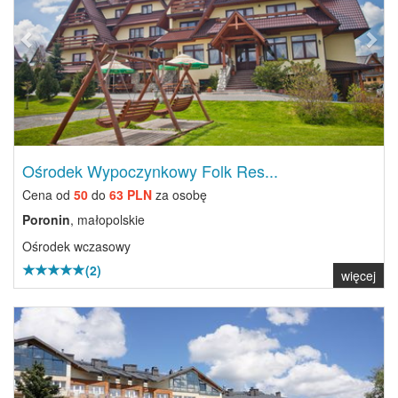
Ośrodek Wypoczynkowy Folk Res...
Cena od
50
do
63 PLN
za osobę
Poronin
, małopolskie
Ośrodek wczasowy
(2)
więcej
Previous
Next