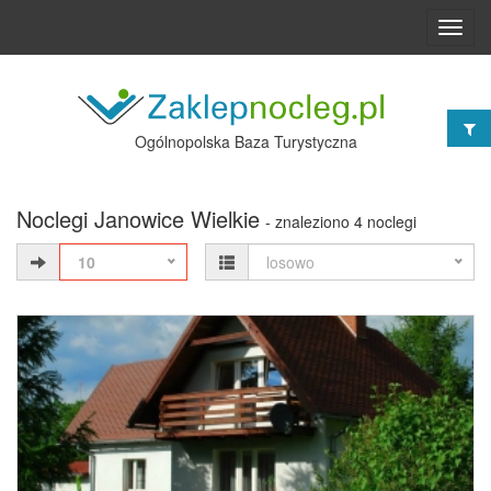
Toggl
navig
Ogólnopolska Baza Turystyczna
Noclegi Janowice Wielkie
- znaleziono 4 noclegi
10
losowo