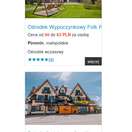
Ośrodek Wypoczynkowy Folk Res...
Cena od
50
do
63 PLN
za osobę
Poronin
, małopolskie
Ośrodek wczasowy
(2)
więcej
Previous
Next