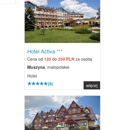
Hotel Activa ***
Cena od
120
do
250 PLN
za osobę
Muszyna
, małopolskie
Hotel
(8)
więcej
Previous
Next