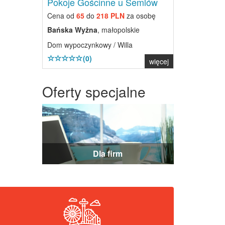
Pokoje Gościnne u Semlów
Cena od
65
do
218 PLN
za osobę
Bańska Wyżna
, małopolskie
Dom wypoczynkowy / Willa
(0)
więcej
Oferty specjalne
Dla firm