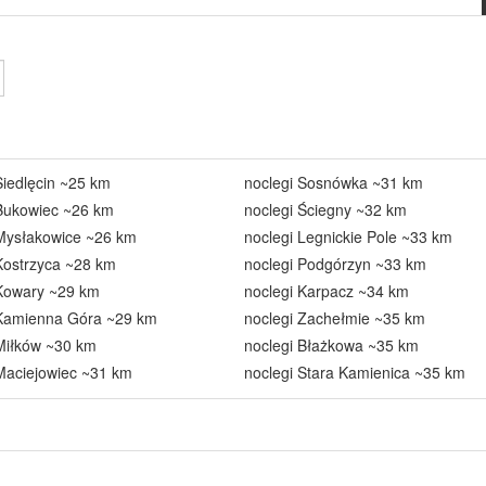
Siedlęcin ~25 km
noclegi Sosnówka ~31 km
 Bukowiec ~26 km
noclegi Ściegny ~32 km
 Mysłakowice ~26 km
noclegi Legnickie Pole ~33 km
Kostrzyca ~28 km
noclegi Podgórzyn ~33 km
 Kowary ~29 km
noclegi Karpacz ~34 km
 Kamienna Góra ~29 km
noclegi Zachełmie ~35 km
Miłków ~30 km
noclegi Błażkowa ~35 km
Maciejowiec ~31 km
noclegi Stara Kamienica ~35 km