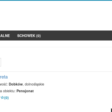
JALNE
SCHOWEK (
0
)
Greta
wość:
Dobków
, dolnośląskie
a obiektu:
Pensjonat
(0)