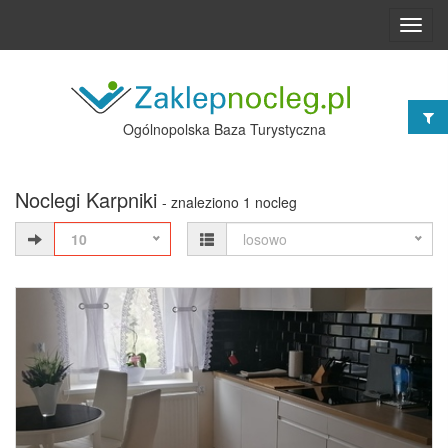
Toggl
navig
Ogólnopolska Baza Turystyczna
Noclegi Karpniki
- znaleziono 1 nocleg
10
losowo