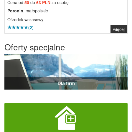
Cena od
50
do
63 PLN
za osobę
Poronin
, małopolskie
Ośrodek wczasowy
(2)
więcej
Oferty specjalne
Dla firm