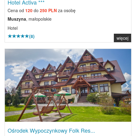
Hotel Activa ***
Cena od
120
do
250 PLN
za osobę
Muszyna
, małopolskie
Hotel
(8)
więcej
Previous
Next
Ośrodek Wypoczynkowy Folk Res...