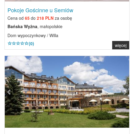
Pokoje Gościnne u Semlów
Cena od
65
do
218 PLN
za osobę
Bańska Wyżna
, małopolskie
Dom wypoczynkowy / Willa
(0)
więcej
Previous
Next