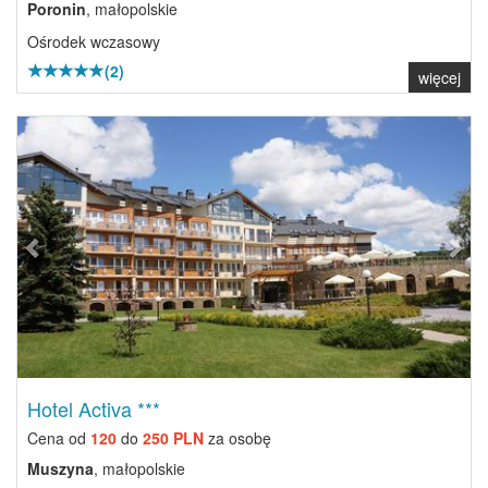
Poronin
, małopolskie
Ośrodek wczasowy
(2)
więcej
Previous
Next
Hotel Activa ***
Cena od
120
do
250 PLN
za osobę
Muszyna
, małopolskie