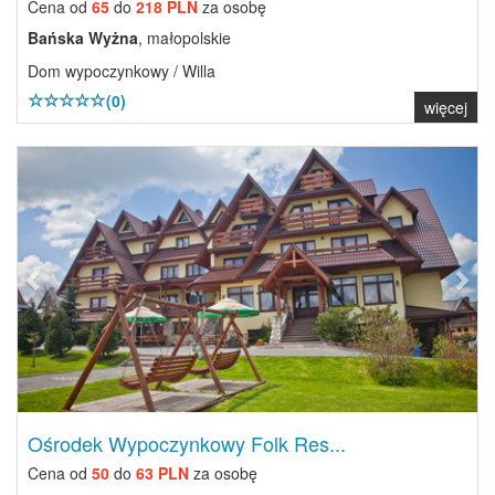
Cena od
65
do
218 PLN
za osobę
Bańska Wyżna
, małopolskie
Dom wypoczynkowy / Willa
(0)
więcej
Previous
Next
Ośrodek Wypoczynkowy Folk Res...
Cena od
50
do
63 PLN
za osobę