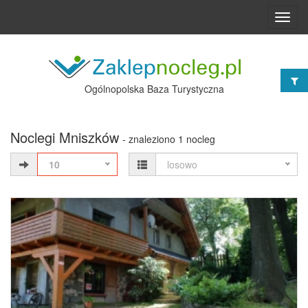
Toggl
navig
Ogólnopolska Baza Turystyczna
Noclegi Mniszków
- znaleziono 1 nocleg
10
losowo