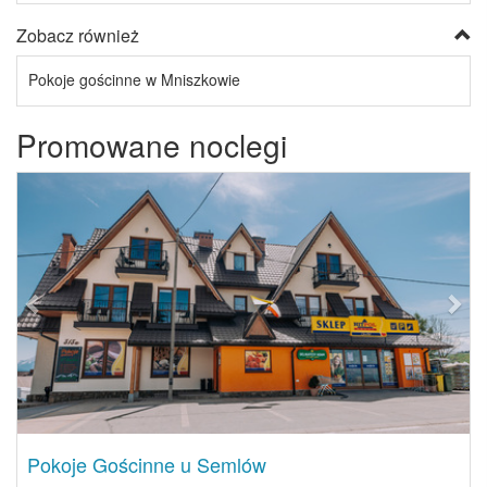
Zobacz również
Pokoje gościnne w Mniszkowie
Promowane noclegi
Previous
Next
Pokoje Gościnne u Semlów