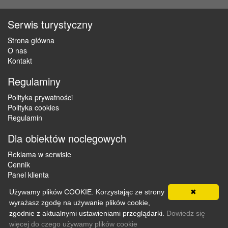
Serwis turystyczny
Strona główna
O nas
Kontakt
Regulaminy
Polityka prywatności
Polityka cookies
Regulamin
Dla obiektów noclegowych
Reklama w serwisie
Cennik
Panel klienta
Używamy plików COOKIE. Korzystając ze strony
✖
wyrażasz zgodę na używanie plików cookie,
Copyright © 2012 - 2026 ZaklepNocleg.pl. Wszystkie prawa
zgodnie z aktualnymi ustawieniami przeglądarki.
Dowiedz się
zastrzeżone
więcej do czego używamy plików cookie