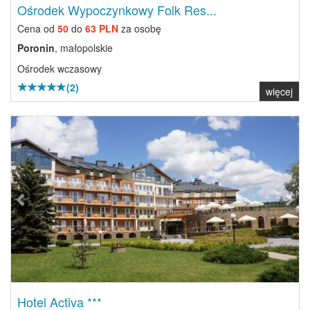
Ośrodek Wypoczynkowy Folk Res...
Cena od
50
do
63 PLN
za osobę
Poronin
, małopolskie
Ośrodek wczasowy
(2)
więcej
Previous
Next
Hotel Activa ***