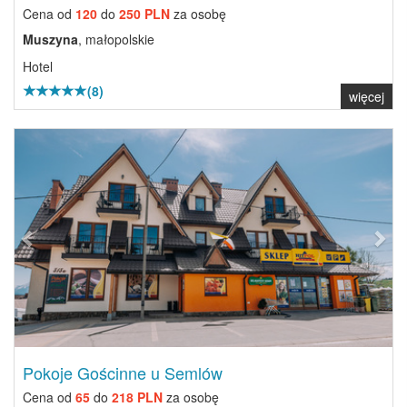
Cena od
120
do
250 PLN
za osobę
Muszyna
, małopolskie
Hotel
(8)
więcej
Previous
Next
Pokoje Gościnne u Semlów
Cena od
65
do
218 PLN
za osobę