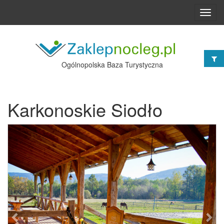
Toggl
navig
Ogólnopolska Baza Turystyczna
Karkonoskie Siodło
Poprzednie
Nast