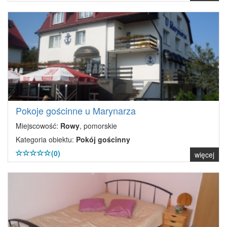
Pokoje gościnne u Marynarza
Miejscowość:
Rowy
, pomorskie
Kategoria obiektu:
Pokój gościnny
(0)
więcej