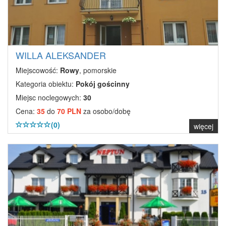
WILLA ALEKSANDER
Miejscowość:
Rowy
, pomorskie
Kategoria obiektu:
Pokój gościnny
Miejsc noclegowych:
30
Cena:
35
do
70 PLN
za osobo/dobę
(0)
więcej