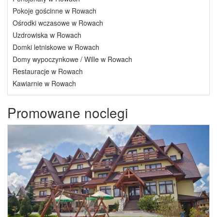
Pokoje gościnne w Rowach
Ośrodki wczasowe w Rowach
Uzdrowiska w Rowach
Domki letniskowe w Rowach
Domy wypoczynkowe / Wille w Rowach
Restauracje w Rowach
Kawiarnie w Rowach
Promowane noclegi
Previous
Next