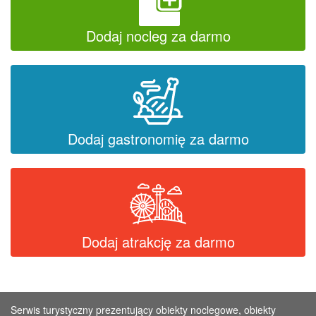
Dodaj nocleg za darmo
Dodaj gastronomię za darmo
Dodaj atrakcję za darmo
Serwis turystyczny prezentujący obiekty noclegowe, obiekty