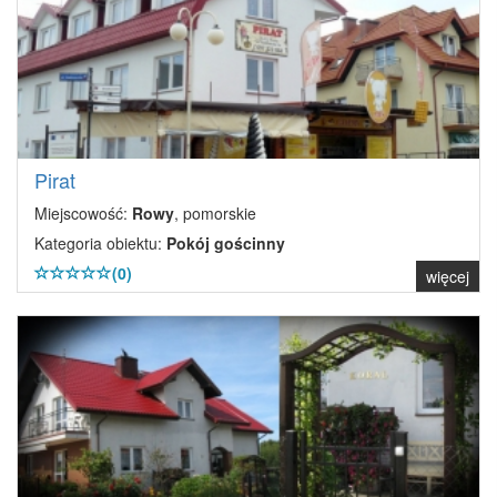
Pirat
Miejscowość:
Rowy
, pomorskie
Kategoria obiektu:
Pokój gościnny
(0)
więcej