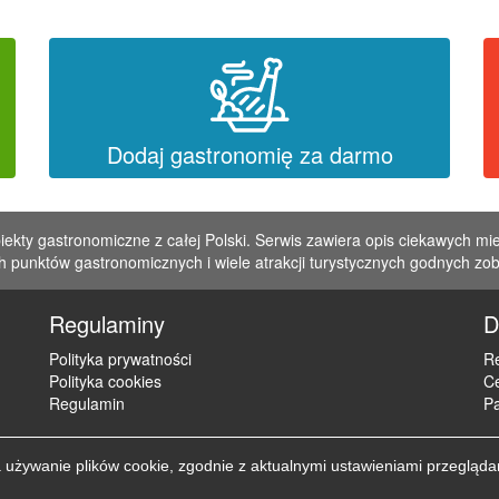
Dodaj gastronomię za darmo
iekty gastronomiczne z całej Polski. Serwis zawiera opis ciekawych mie
 punktów gastronomicznych i wiele atrakcji turystycznych godnych zo
Regulaminy
D
Polityka prywatności
Re
Polityka cookies
C
Regulamin
Pa
żywanie plików cookie, zgodnie z aktualnymi ustawieniami przegląda
Copyright © 2012 - 2026 ZaklepNocleg.pl. Wszystkie prawa zastrzeżon