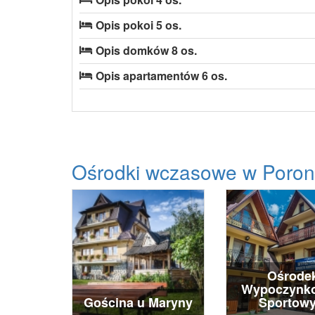
Opis pokoi 5 os.
Opis domków 8 os.
Opis apartamentów 6 os.
Ośrodki wczasowe w Poron
Ośrode
Wypoczynko
Gościna u Maryny
Sportowy.