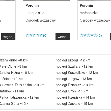
Poronin
Poronin
małopolskie
małopolskie
y
Ośrodek wczasowy
Ośrodek wczasowy
(0)
(0)
więcej
więcej
 Czerwienne ~8 km
noclegi Brzegi ~12 km
Małe Ciche ~8 km
noclegi Szaflary ~12 km
 Bańska Niżna ~10 km
noclegi Kościelisko ~12 km
Leśnica ~10 km
noclegi Jurgów ~13 km
 Bukowina Tatrzańska ~10 km
noclegi Dzianisz ~13 km
 Ratułów ~11 km
noclegi Groń ~14 km
Białka Tatrzańska ~12 km
noclegi Rzepiska ~14 km
 Czarna Góra ~12 km
noclegi Zaskale ~15 km