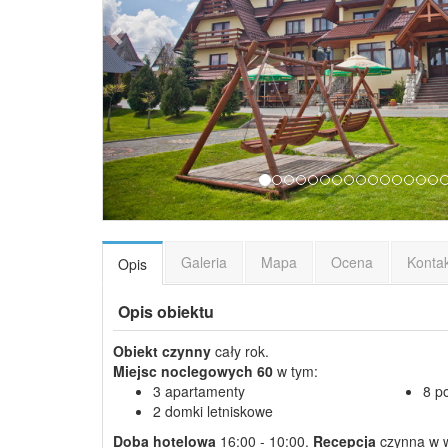
Galeria
Mapa
Ocena
Konta
Opis
Opis obiektu
Obiekt czynny
cały rok.
Miejsc noclegowych
60
w tym:
3 apartamenty
8 p
2 domki letniskowe
Doba hotelowa
16:00 - 10:00.
Recepcja
czynna w 