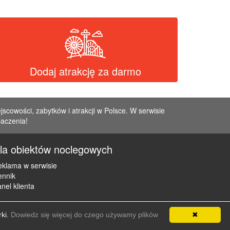
Dodaj atrakcję za darmo
jscowości, zabytków i atrakcji w Polsce. W serwisie
baczenia!
la obiektów noclegowych
klama w serwisie
ennik
nel klienta
rki.
Dowiedz się więcej do czego używamy plików
✖
e