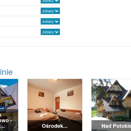
zobacz
zobacz
zobacz
zobacz
inie
k
wo -
..
Ośrodek...
Nad Potoki