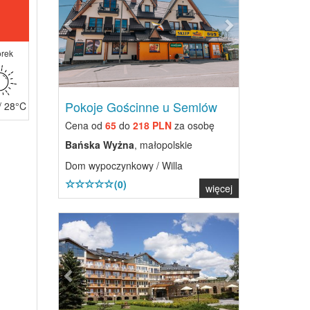
rek
Pokoje Gościnne u Semlów
/ 28°C
Cena od
65
do
218 PLN
za osobę
Bańska Wyżna
, małopolskie
Dom wypoczynkowy / Willa
(0)
więcej
Previous
Next