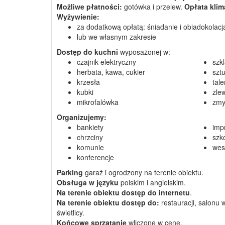
Możliwe płatności:
gotówka i przelew.
Opłata klim
Wyżywienie:
za dodatkową opłatą: śniadanie i obiadokolacj
lub we własnym zakresie
Dostęp do kuchni
wyposażonej w:
czajnik elektryczny
szk
herbata, kawa, cukier
szt
krzesła
tale
kubki
zle
mikrofalówka
zmy
Organizujemy:
bankiety
imp
chrzciny
szk
komunie
wes
konferencje
Parking
garaż i ogrodzony na terenie obiektu.
Obsługa w języku
polskim i angielskim.
Na terenie obiektu dostęp do internetu
.
Na terenie obiektu dostęp do:
restauracji, salonu 
świetlicy.
Końcowe sprzątanie
wliczone w cenę.