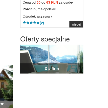
Cena od
50
do
63 PLN
za osobę
Poronin
, małopolskie
Ośrodek wczasowy
(2)
więcej
Oferty specjalne
Dla firm
em