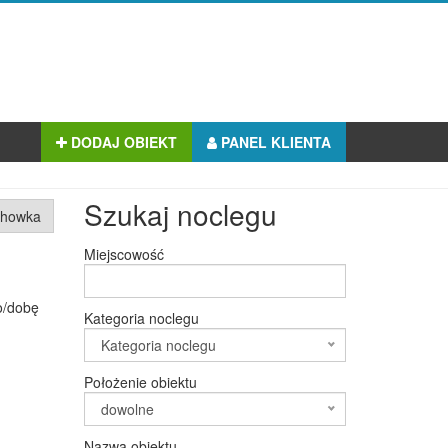
DODAJ OBIEKT
PANEL KLIENTA
Szukaj noclegu
chowka
Miejscowość
o/dobę
Kategoria noclegu
Kategoria noclegu
Położenie obiektu
dowolne
Nazwa obiektu