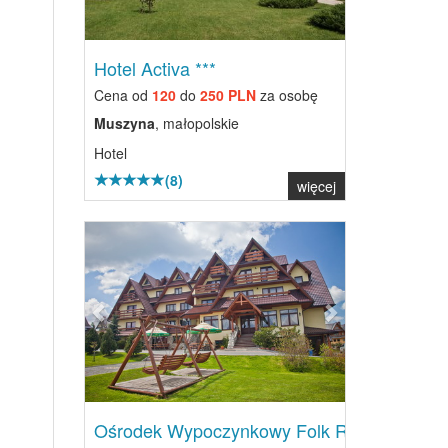
Hotel Activa ***
Cena od
120
do
250 PLN
za osobę
Muszyna
, małopolskie
Hotel
(8)
więcej
Previous
Next
Ośrodek Wypoczynkowy Folk Res...