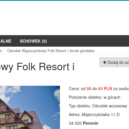
JALNE
SCHOWEK (
0
)
in
Ośrodek Wypoczynkowy Folk Resort i domki góralskie
y Folk Resort i
Dodaj do s
Następne
Cena: od
50
do
63 PLN
za osob
Położenie obiektu:
w górach
Typ obiektu:
Ośrodek wczasowy
Adres: Majerczykówka 11 D
34-520
Poronin