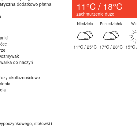
11°C / 18°C
atyczna
dodatkowo płatna.
zachmurzenie duże
a
Niedziela
Poniedziałek
Wto
lanki
ućce
11°C / 25°C
17°C / 28°C
15°C 
rze
wozmywak
warka do naczyń
rezy okolicznościowe
olenia
ela
wypoczynkowego, stołówki i