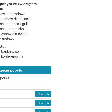
 pobytu ze zwierzętami
.
tu:
tawka ogrodowa
ik zabaw dla dzieci
sce na grilla / grill
jsce na ognisko
c zabaw dla dzieci
is stołowy
ktu:
a bankietowa
a konferencyjna
częcie pobytu
godnia
zobacz
zobacz