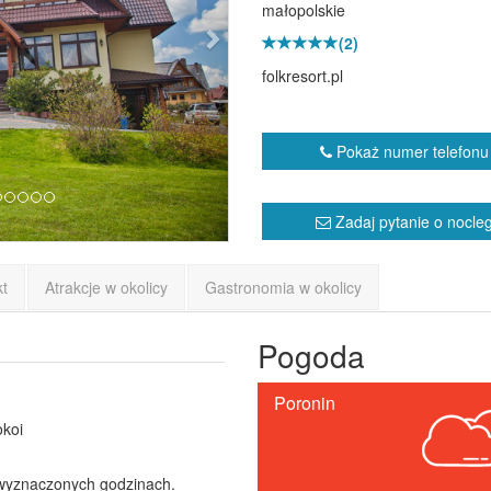
małopolskie
(2)
folkresort.pl
Pokaż numer telefonu
Zadaj pytanie o nocle
kt
Atrakcje w okolicy
Gastronomia w okolicy
Pogoda
Poronin
okoi
wyznaczonych godzinach.