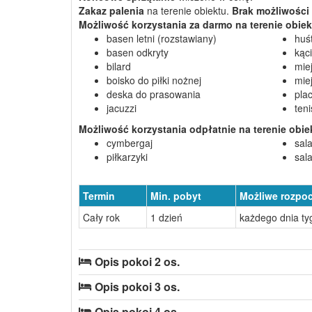
Zakaz palenia
na terenie obiektu.
Brak możliwości
Możliwość korzystania
za darmo
na terenie obiek
basen letni (rozstawiany)
huś
basen odkryty
kąc
bilard
miej
boisko do piłki nożnej
mie
deska do prasowania
pla
jacuzzi
ten
Możliwość korzystania
odpłatnie
na terenie obie
cymbergaj
sal
piłkarzyki
sal
Termin
Min. pobyt
Możliwe rozpo
Cały rok
1 dzień
każdego dnia ty
Opis pokoi 2 os.
Opis pokoi 3 os.
Opis pokoi 4 os.