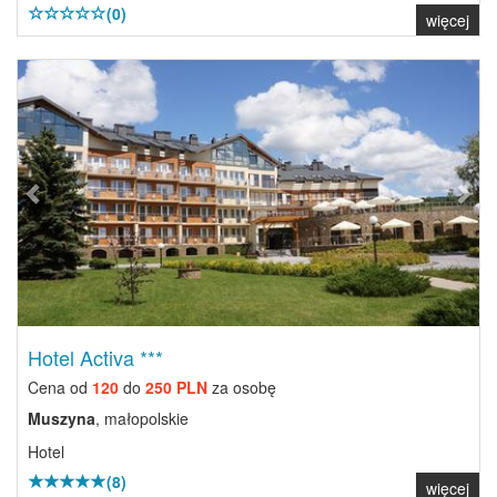
(0)
więcej
Previous
Next
Hotel Activa ***
Cena od
120
do
250 PLN
za osobę
Muszyna
, małopolskie
Hotel
(8)
więcej