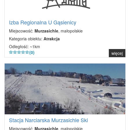
Izba Regionalna U Gąsienicy
Miejscowość:
Murzasichle
, małopolskie
Kategoria obiektu:
Atrakcja
Odległość: ~1km
(0)
więcej
Stacja Narciarska Murzasichle Ski
Miejscowość:
Murzasichle
, małopolskie