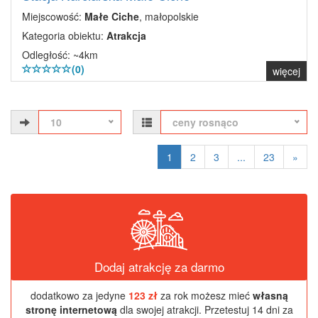
Miejscowość:
Małe Ciche
, małopolskie
Kategoria obiektu:
Atrakcja
Odległość: ~4km
(0)
więcej
10
ceny rosnąco
1
2
3
...
23
»
Dodaj atrakcję za darmo
dodatkowo za jedyne
123 zł
za rok możesz mieć
własną
stronę internetową
dla swojej atrakcji. Przetestuj 14 dni za