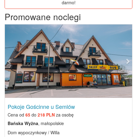
darmo!
Promowane noclegi
Previous
Next
Pokoje Gościnne u Semlów
Cena od
65
do
218 PLN
za osobę
Bańska Wyżna
, małopolskie
Dom wypoczynkowy / Willa