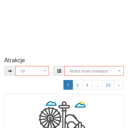
Atrakcje
10
ilości ocen rosnąco
1
2
3
...
23
»