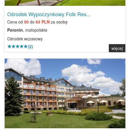
Ośrodek Wypoczynkowy Folk Res...
Cena od
50
do
63 PLN
za osobę
Poronin
, małopolskie
Ośrodek wczasowy
(2)
więcej
Previous
Next