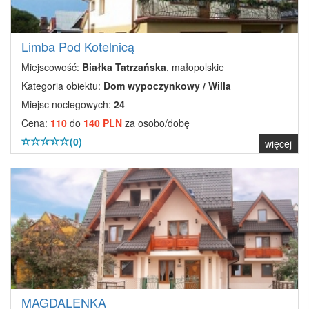
Limba Pod Kotelnicą
Miejscowość:
Białka Tatrzańska
, małopolskie
Kategoria obiektu:
Dom wypoczynkowy / Willa
Miejsc noclegowych:
24
Cena:
110
do
140 PLN
za osobo/dobę
(0)
więcej
MAGDALENKA