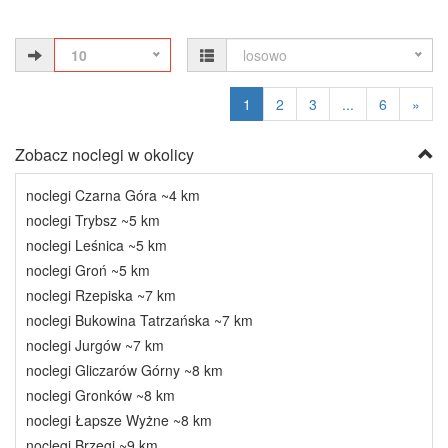
10
losowo
1
2
3
...
6
»
Zobacz noclegi w okolicy
noclegi Czarna Góra ~4 km
noclegi Trybsz ~5 km
noclegi Leśnica ~5 km
noclegi Groń ~5 km
noclegi Rzepiska ~7 km
noclegi Bukowina Tatrzańska ~7 km
noclegi Jurgów ~7 km
noclegi Gliczarów Górny ~8 km
noclegi Gronków ~8 km
noclegi Łapsze Wyżne ~8 km
noclegi Brzegi ~9 km