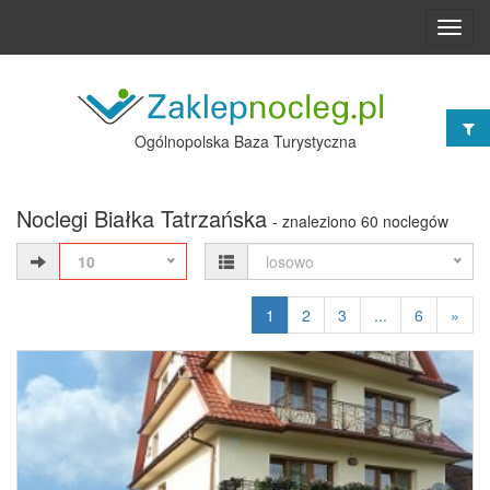
Toggl
navig
Ogólnopolska Baza Turystyczna
Noclegi Białka Tatrzańska
- znaleziono 60 noclegów
10
losowo
1
2
3
...
6
»