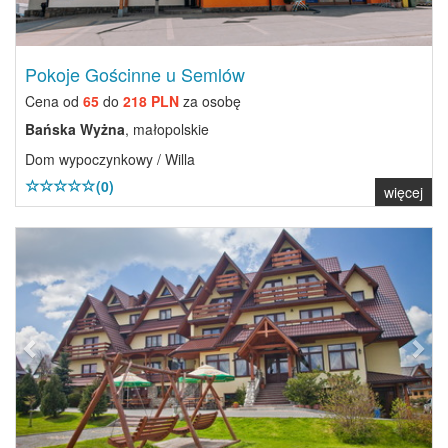
Pokoje Gościnne u Semlów
Cena od
65
do
218 PLN
za osobę
Bańska Wyżna
, małopolskie
Dom wypoczynkowy / Willa
(0)
więcej
Previous
Next