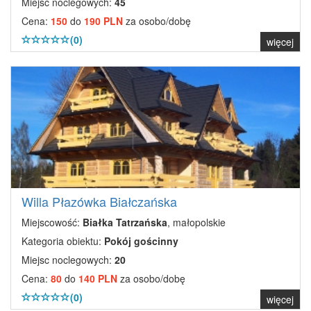
Miejsc noclegowych:
45
Cena:
150
do
190 PLN
za osobo/dobę
(0)
więcej
Willa Płazówka Białczańska
Miejscowość:
Białka Tatrzańska
, małopolskie
Kategoria obiektu:
Pokój gościnny
Miejsc noclegowych:
20
Cena:
80
do
140 PLN
za osobo/dobę
(0)
więcej