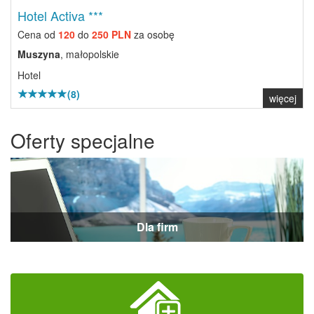
Hotel Activa ***
Cena od
120
do
250 PLN
za osobę
Muszyna
, małopolskie
Hotel
(8)
więcej
Oferty specjalne
Dla firm