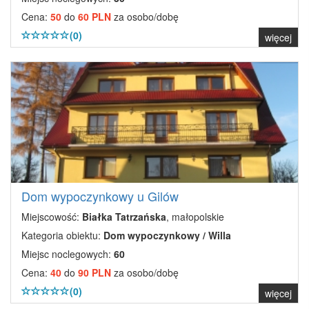
Cena:
50
do
60 PLN
za osobo/dobę
(0)
więcej
Dom wypoczynkowy u Gilów
Miejscowość:
Białka Tatrzańska
, małopolskie
Kategoria obiektu:
Dom wypoczynkowy / Willa
Miejsc noclegowych:
60
Cena:
40
do
90 PLN
za osobo/dobę
(0)
więcej