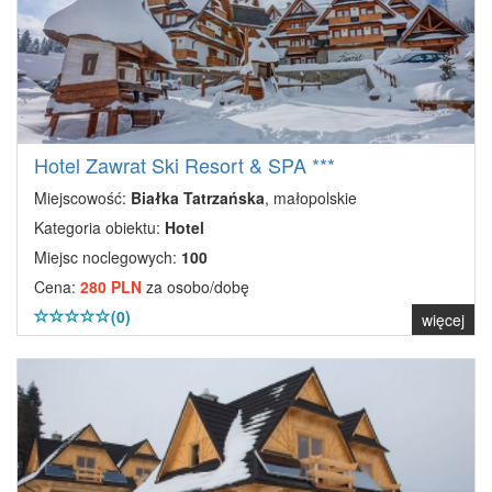
Hotel Zawrat Ski Resort & SPA ***
Miejscowość:
Białka Tatrzańska
, małopolskie
Kategoria obiektu:
Hotel
Miejsc noclegowych:
100
Cena:
280 PLN
za osobo/dobę
(0)
więcej