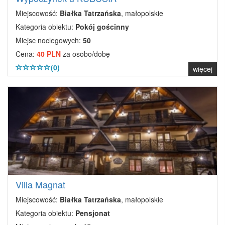
Miejscowość:
Białka Tatrzańska
, małopolskie
Kategoria obiektu:
Pokój gościnny
Miejsc noclegowych:
50
Cena:
40 PLN
za osobo/dobę
(0)
więcej
Villa Magnat
Miejscowość:
Białka Tatrzańska
, małopolskie
Kategoria obiektu:
Pensjonat