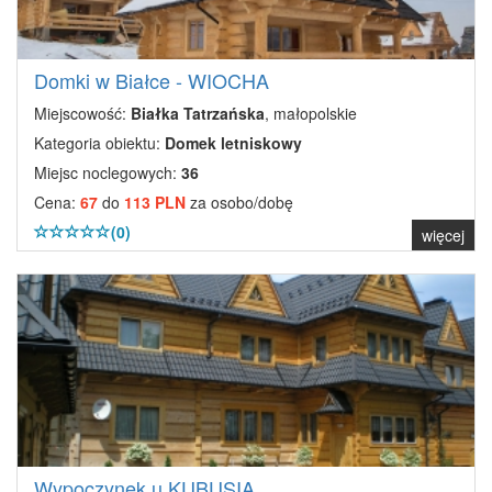
Domki w Białce - WIOCHA
Miejscowość:
Białka Tatrzańska
, małopolskie
Kategoria obiektu:
Domek letniskowy
Miejsc noclegowych:
36
Cena:
67
do
113 PLN
za osobo/dobę
(0)
więcej
Wypoczynek u KUBUSIA