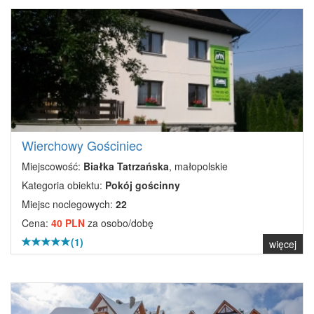
Wierchowy Gościniec
Miejscowość:
Białka Tatrzańska
, małopolskie
Kategoria obiektu:
Pokój gościnny
Miejsc noclegowych:
22
Cena:
40 PLN
za osobo/dobę
(1)
więcej