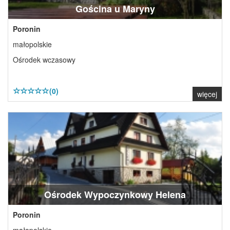
Gościna u Maryny
Poronin
małopolskie
Ośrodek wczasowy
(0)
więcej
Ośrodek Wypoczynkowy Helena
Poronin