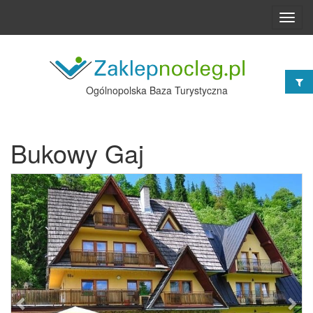
Toggl
navig
Ogólnopolska Baza Turystyczna
Bukowy Gaj
Poprzednie
Nast