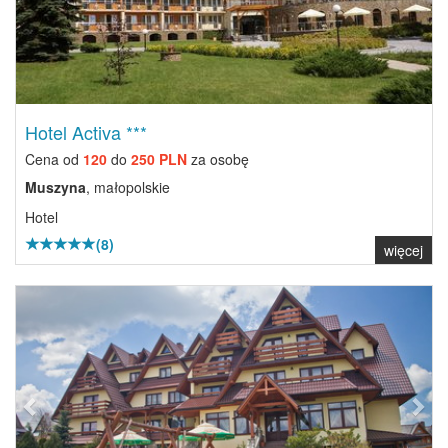
Hotel Activa ***
Cena od
120
do
250 PLN
za osobę
Muszyna
, małopolskie
Hotel
(8)
więcej
Previous
Next