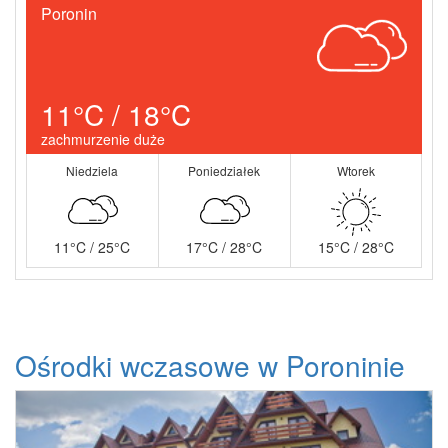
Poronin
11°C / 18°C
zachmurzenie duże
Niedziela
Poniedziałek
Wtorek
11°C / 25°C
17°C / 28°C
15°C / 28°C
Ośrodki wczasowe w Poroninie