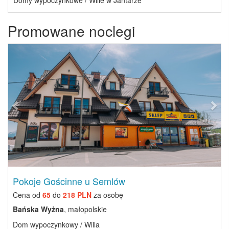
Domy wypoczynkowe / Wille w Jantarze
Promowane noclegi
Previous
Next
Pokoje Gościnne u Semlów
Cena od
65
do
218 PLN
za osobę
Bańska Wyżna
, małopolskie
Dom wypoczynkowy / Willa