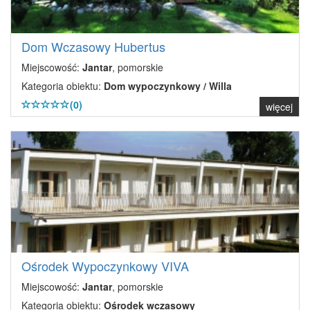
Dom Wczasowy Hubertus
Miejscowość:
Jantar
, pomorskie
Kategoria obiektu:
Dom wypoczynkowy / Willa
(0)
więcej
Ośrodek Wypoczynkowy VIVA
Miejscowość:
Jantar
, pomorskie
Kategoria obiektu:
Ośrodek wczasowy