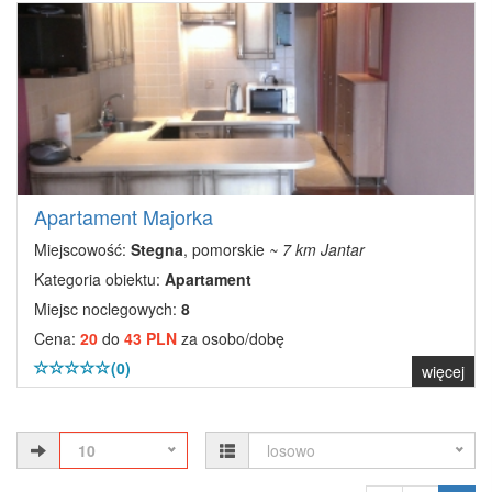
Apartament Majorka
Miejscowość:
Stegna
, pomorskie
~ 7 km Jantar
Kategoria obiektu:
Apartament
Miejsc noclegowych:
8
Cena:
20
do
43 PLN
za osobo/dobę
(0)
więcej
10
losowo