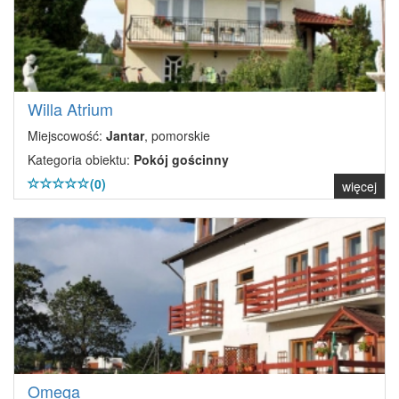
Willa Atrium
Miejscowość:
Jantar
, pomorskie
Kategoria obiektu:
Pokój gościnny
(0)
więcej
Omega