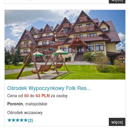
Previous
Next
Ośrodek Wypoczynkowy Folk Res...
Cena od
50
do
63 PLN
za osobę
Poronin
, małopolskie
Ośrodek wczasowy
(2)
więcej