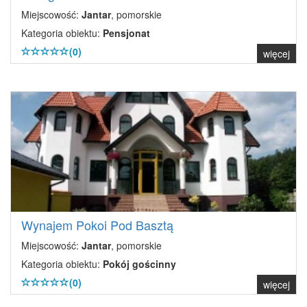
Miejscowość:
Jantar
, pomorskie
Kategoria obiektu:
Pensjonat
(0)
więcej
Wynajem Pokoi Pod Basztą
Miejscowość:
Jantar
, pomorskie
Kategoria obiektu:
Pokój gościnny
(0)
więcej