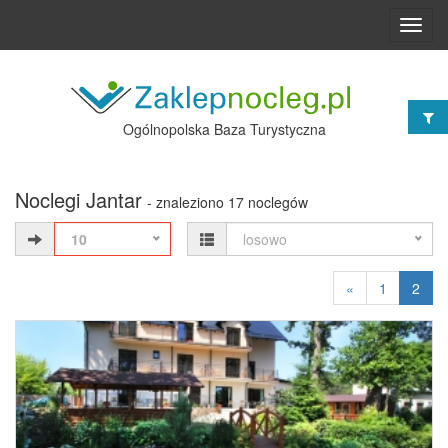
Toggl
navig
Ogólnopolska Baza Turystyczna
Noclegi Jantar
- znaleziono 17 noclegów
10
losowo
«
1
2