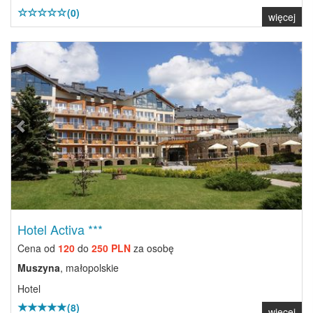
(0)
więcej
Previous
Next
Hotel Activa ***
Cena od
120
do
250 PLN
za osobę
Muszyna
, małopolskie
Hotel
(8)
więcej