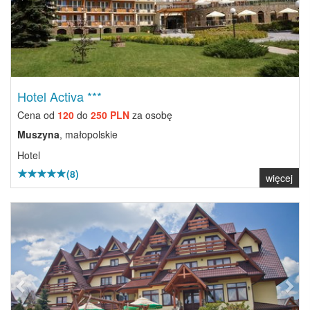
Hotel Activa ***
Cena od
120
do
250 PLN
za osobę
Muszyna
, małopolskie
Hotel
(8)
więcej
Previous
Next