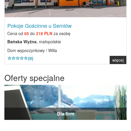
Pokoje Gościnne u Semlów
Cena od
65
do
218 PLN
za osobę
Bańska Wyżna
, małopolskie
Dom wypoczynkowy / Willa
(0)
więcej
Oferty specjalne
Dla firm