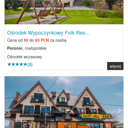
Ośrodek Wypoczynkowy Folk Res...
Cena od
50
do
63 PLN
za osobę
Poronin
, małopolskie
Ośrodek wczasowy
(2)
więcej
Previous
Next