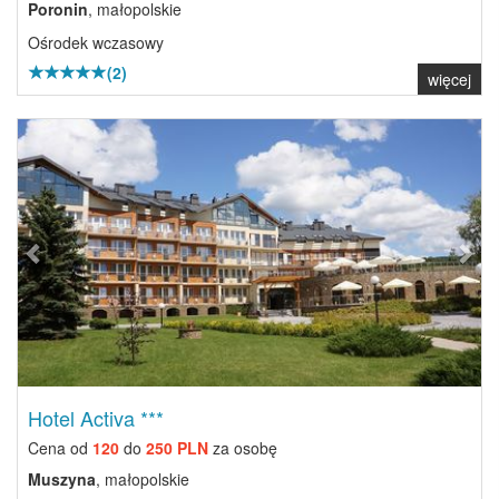
Poronin
, małopolskie
Ośrodek wczasowy
(2)
więcej
Previous
Next
Hotel Activa ***
Cena od
120
do
250 PLN
za osobę
Muszyna
, małopolskie