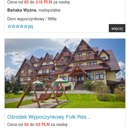
Cena od
65
do
218 PLN
za osobę
Bańska Wyżna
, małopolskie
Dom wypoczynkowy / Willa
(0)
więcej
Previous
Next
Ośrodek Wypoczynkowy Folk Res...
Cena od
50
do
63 PLN
za osobę