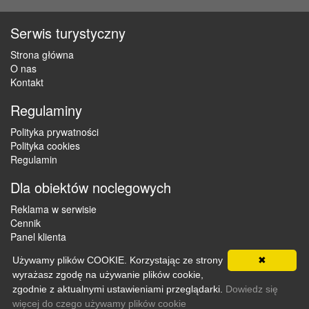
Serwis turystyczny
Strona główna
O nas
Kontakt
Regulaminy
Polityka prywatności
Polityka cookies
Regulamin
Dla obiektów noclegowych
Reklama w serwisie
Cennik
Panel klienta
Używamy plików COOKIE. Korzystając ze strony
✖
wyrażasz zgodę na używanie plików cookie,
Copyright © 2012 - 2026 ZaklepNocleg.pl. Wszystkie prawa
zgodnie z aktualnymi ustawieniami przeglądarki.
Dowiedz się
zastrzeżone
więcej do czego używamy plików cookie