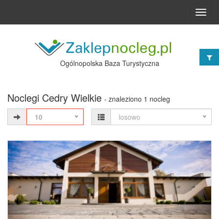
Toggl
navig
Ogólnopolska Baza Turystyczna
Noclegi Cedry Wielkie
- znaleziono 1 nocleg
10
losowo