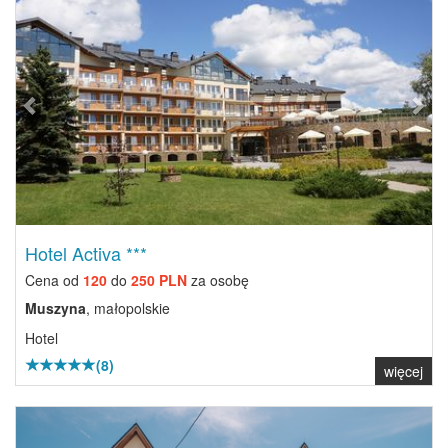
Hotel Activa ***
Cena od
120
do
250 PLN
za osobę
Muszyna
, małopolskie
Hotel
(8)
więcej
Previous
Next