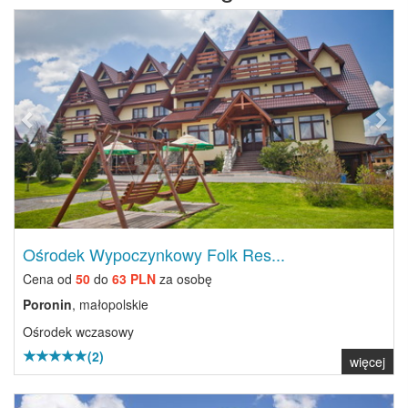
Previous
Next
Ośrodek Wypoczynkowy Folk Res...
Cena od
50
do
63 PLN
za osobę
Poronin
, małopolskie
Ośrodek wczasowy
(2)
więcej
Previous
Next