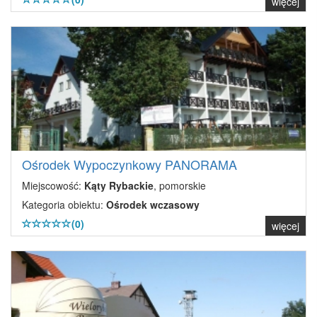
więcej
Ośrodek Wypoczynkowy PANORAMA
Miejscowość:
Kąty Rybackie
, pomorskie
Kategoria obiektu:
Ośrodek wczasowy
(0)
więcej