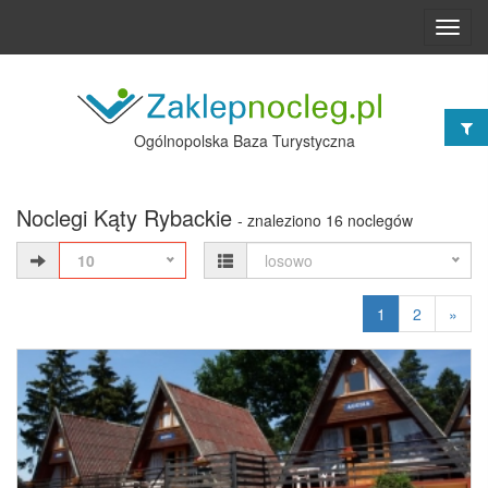
Toggl
navig
Ogólnopolska Baza Turystyczna
Noclegi Kąty Rybackie
- znaleziono 16 noclegów
10
losowo
1
2
»