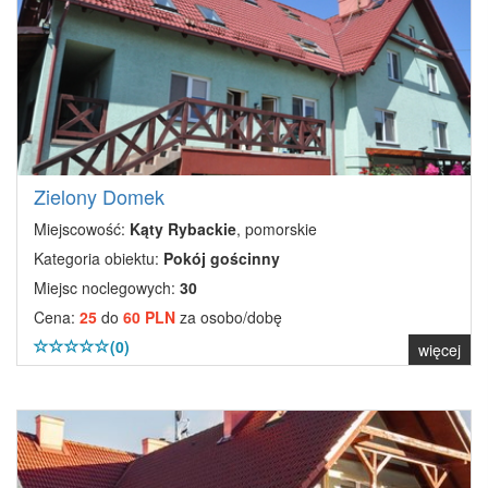
Zielony Domek
Miejscowość:
Kąty Rybackie
, pomorskie
Kategoria obiektu:
Pokój gościnny
Miejsc noclegowych:
30
Cena:
25
do
60 PLN
za osobo/dobę
(0)
więcej