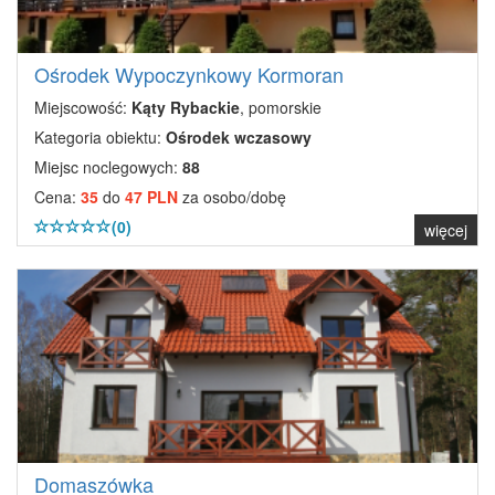
Ośrodek Wypoczynkowy Kormoran
Miejscowość:
Kąty Rybackie
, pomorskie
Kategoria obiektu:
Ośrodek wczasowy
Miejsc noclegowych:
88
Cena:
35
do
47 PLN
za osobo/dobę
(0)
więcej
Domaszówka