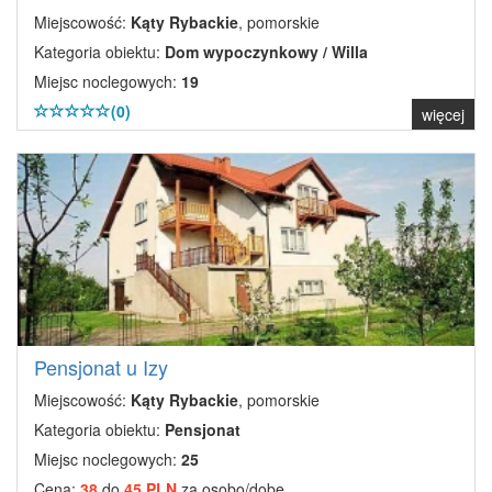
Miejscowość:
Kąty Rybackie
, pomorskie
Kategoria obiektu:
Dom wypoczynkowy / Willa
Miejsc noclegowych:
19
(0)
więcej
Pensjonat u Izy
Miejscowość:
Kąty Rybackie
, pomorskie
Kategoria obiektu:
Pensjonat
Miejsc noclegowych:
25
Cena:
38
do
45 PLN
za osobo/dobę