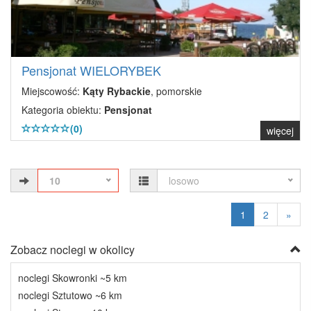
Pensjonat WIELORYBEK
Miejscowość:
Kąty Rybackie
, pomorskie
Kategoria obiektu:
Pensjonat
(0)
więcej
10
losowo
1
2
»
Zobacz noclegi w okolicy
noclegi Skowronki ~5 km
noclegi Sztutowo ~6 km