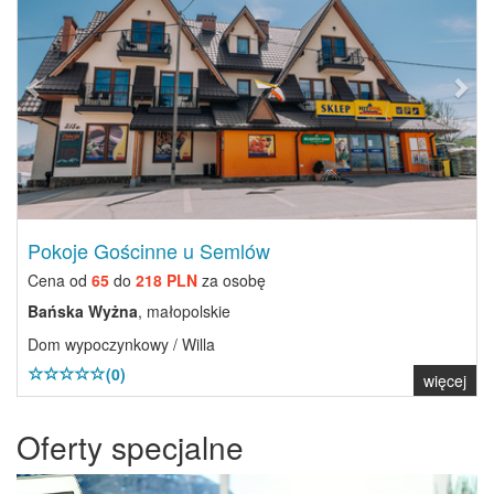
Pokoje Gościnne u Semlów
Cena od
65
do
218 PLN
za osobę
Bańska Wyżna
, małopolskie
Dom wypoczynkowy / Willa
(0)
więcej
Oferty specjalne