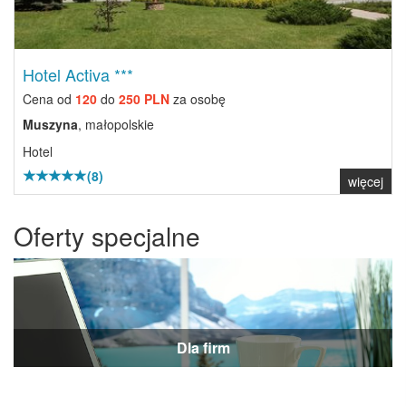
Hotel Activa ***
Cena od
120
do
250 PLN
za osobę
Muszyna
, małopolskie
Hotel
(8)
więcej
Oferty specjalne
Dla firm