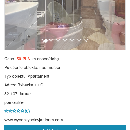
Cena:
50 PLN
za osobo/dobę
Położenie obiektu:
nad morzem
Typ obiektu:
Apartament
Adres: Rybacka 10 C
82-107
Jantar
pomorskie
(0)
www.wypoczynekwjantarze.com