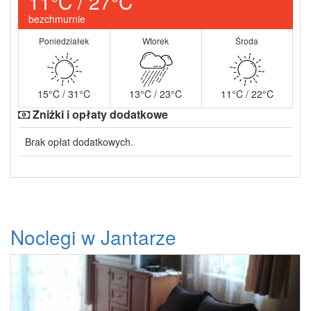
11°C / 27°C
bezchmurnie
Poniedziałek
Wtorek
Środa
15°C / 31°C
13°C / 23°C
11°C / 22°C
Zniżki i opłaty dodatkowe
Brak opłat dodatkowych.
Noclegi w Jantarze