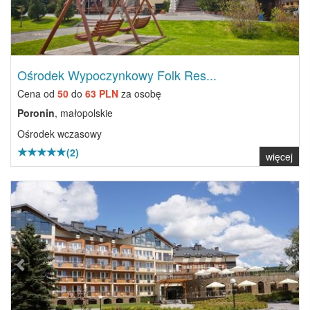
Ośrodek Wypoczynkowy Folk Res...
Cena od
50
do
63 PLN
za osobę
Poronin
, małopolskie
Ośrodek wczasowy
(2)
więcej
Previous
Next