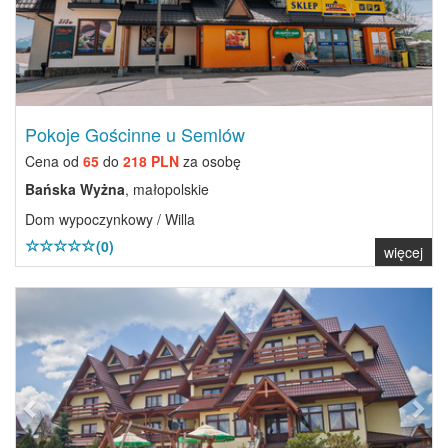
Pokoje Gościnne u Semlów
Cena od
65
do
218 PLN
za osobę
Bańska Wyżna
, małopolskie
Dom wypoczynkowy / Willa
(0)
więcej
Previous
Next