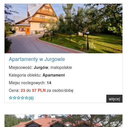
Apartamenty w Jurgowie
Miejscowość:
Jurgów
, małopolskie
Kategoria obiektu:
Apartament
Miejsc noclegowych:
14
Cena:
23
do
57 PLN
za osobo/dobę
(0)
więcej