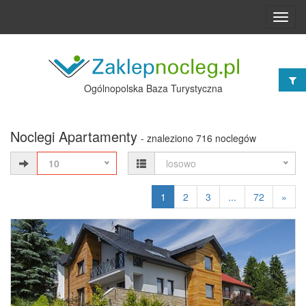
Toggl
navig
Ogólnopolska Baza Turystyczna
Noclegi Apartamenty
- znaleziono 716 noclegów
10
losowo
1
2
3
...
72
»