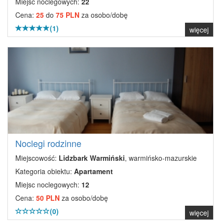
Miejsc noclegowych:
22
Cena:
25
do
75 PLN
za osobo/dobę
(1)
więcej
Noclegi rodzinne
Miejscowość:
Lidzbark Warmiński
, warmińsko-mazurskie
Kategoria obiektu:
Apartament
Miejsc noclegowych:
12
Cena:
50 PLN
za osobo/dobę
(0)
więcej