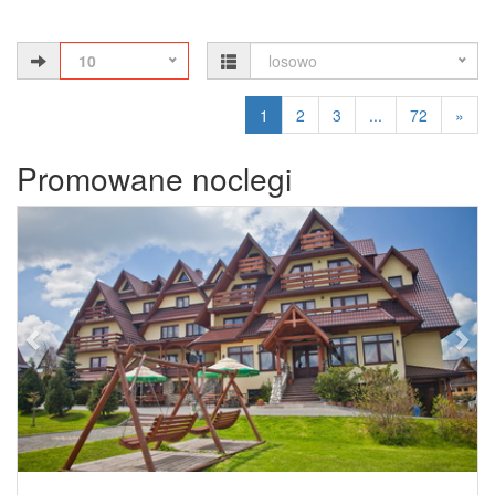
10
losowo
1
2
3
...
72
»
Promowane noclegi
Previous
Next