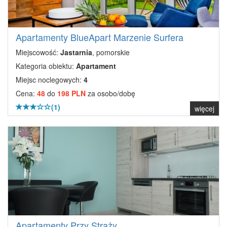
Apartamenty BlueApart Marzenie Surfera
Miejscowość:
Jastarnia
, pomorskie
Kategoria obiektu:
Apartament
Miejsc noclegowych:
4
Cena:
48
do
198 PLN
za osobo/dobę
(1)
więcej
Apartamenty Przy Straży