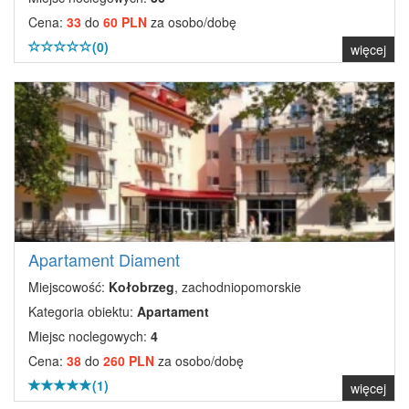
Cena:
33
do
60 PLN
za osobo/dobę
(0)
więcej
Apartament Diament
Miejscowość:
Kołobrzeg
, zachodniopomorskie
Kategoria obiektu:
Apartament
Miejsc noclegowych:
4
Cena:
38
do
260 PLN
za osobo/dobę
(1)
więcej