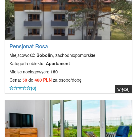
Pensjonat Rosa
Miejscowość:
Bobolin
, zachodniopomorskie
Kategoria obiektu:
Apartament
Miejsc noclegowych:
180
Cena:
50
do
480 PLN
za osobo/dobę
(0)
więcej