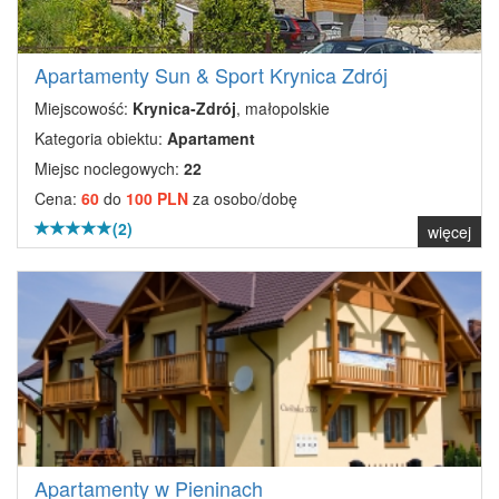
Apartamenty Sun & Sport Krynica Zdrój
Miejscowość:
Krynica-Zdrój
, małopolskie
Kategoria obiektu:
Apartament
Miejsc noclegowych:
22
Cena:
60
do
100 PLN
za osobo/dobę
(2)
więcej
Apartamenty w Pieninach