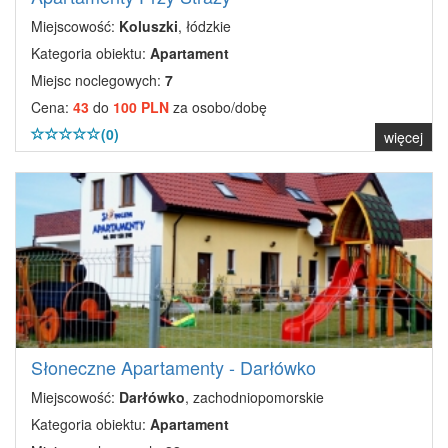
Miejscowość:
Koluszki
, łódzkie
Kategoria obiektu:
Apartament
Miejsc noclegowych:
7
Cena:
43
do
100 PLN
za osobo/dobę
(0)
więcej
Słoneczne Apartamenty - Darłówko
Miejscowość:
Darłówko
, zachodniopomorskie
Kategoria obiektu:
Apartament