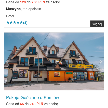
Cena od
120
do
250 PLN
za osobę
Muszyna
, małopolskie
Hotel
(8)
więcej
Previous
Next
Pokoje Gościnne u Semlów
Cena od
65
do
218 PLN
za osobę