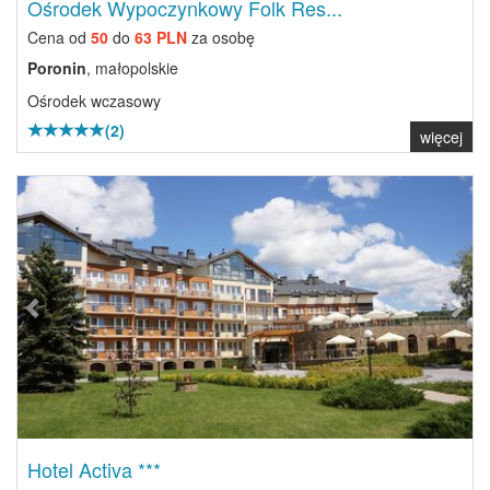
Ośrodek Wypoczynkowy Folk Res...
Cena od
50
do
63 PLN
za osobę
Poronin
, małopolskie
Ośrodek wczasowy
(2)
więcej
Previous
Next
Hotel Activa ***