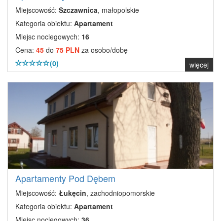
Miejscowość:
Szczawnica
, małopolskie
Kategoria obiektu:
Apartament
Miejsc noclegowych:
16
Cena:
45
do
75 PLN
za osobo/dobę
(0)
więcej
Apartamenty Pod Dębem
Miejscowość:
Łukęcin
, zachodniopomorskie
Kategoria obiektu:
Apartament
Miejsc noclegowych:
36