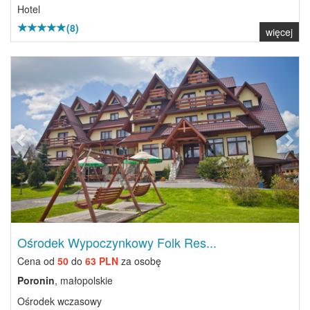
Hotel
(8)
więcej
Previous
Next
Ośrodek Wypoczynkowy Folk Res...
Cena od
50
do
63 PLN
za osobę
Poronin
, małopolskie
Ośrodek wczasowy