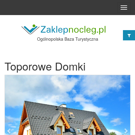
Toggl
navig
Ogólnopolska Baza Turystyczna
Toporowe Domki
Poprzednie
Nast