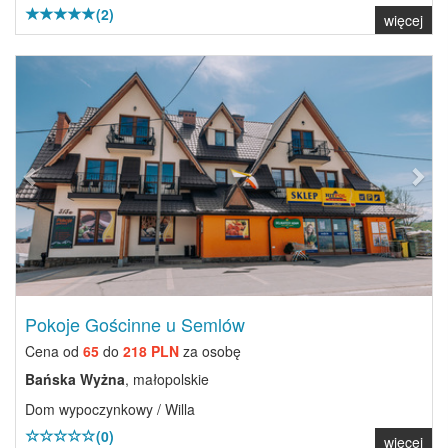
(2)
więcej
Previous
Next
Pokoje Gościnne u Semlów
Cena od
65
do
218 PLN
za osobę
Bańska Wyżna
, małopolskie
Dom wypoczynkowy / Willa
(0)
więcej