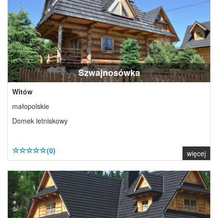
Szwajnosówka
Witów
małopolskie
Domek letniskowy
(0)
więcej