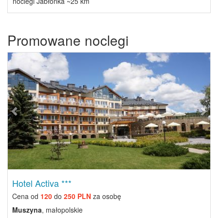
noclegi Jabłonka ~25 km
Promowane noclegi
Previous
Next
Hotel Activa ***
Cena od
120
do
250 PLN
za osobę
Muszyna
, małopolskie