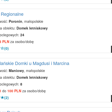
 Regionalne
wość:
Poronin
, małopolskie
a obiektu:
Domek letniskowy
noclegowych:
24
3 PLN
za osobo/dobę
(0)
ańskie Domki u Magdusi i Marcina
wość:
Maniowy
, małopolskie
a obiektu:
Domek letniskowy
noclegowych:
8
1
do
100 PLN
za osobo/dobę
(2)