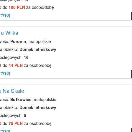
0
do
100 PLN
za osobo/dobę
(0)
u Wilka
wość:
Poronin
, małopolskie
a obiektu:
Domek letniskowy
noclegowych:
16
1
do
44 PLN
za osobo/dobę
(0)
 Na Skale
wość:
Sułkowice
, małopolskie
a obiektu:
Domek letniskowy
noclegowych:
5
0
do
75 PLN
za osobo/dobę
(0)