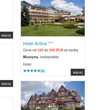
więcej
Hotel Activa ***
Cena od
120
do
250 PLN
za osobę
Muszyna
, małopolskie
Hotel
(8)
więcej
Previous
Next
więcej