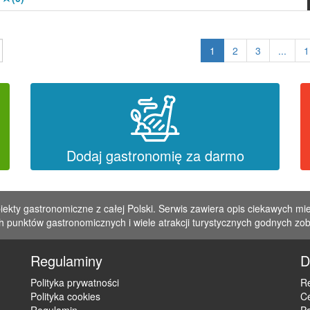
1
2
3
...
1
Dodaj gastronomię za darmo
iekty gastronomiczne z całej Polski. Serwis zawiera opis ciekawych mie
 punktów gastronomicznych i wiele atrakcji turystycznych godnych zo
Regulaminy
D
Polityka prywatności
Re
Polityka cookies
C