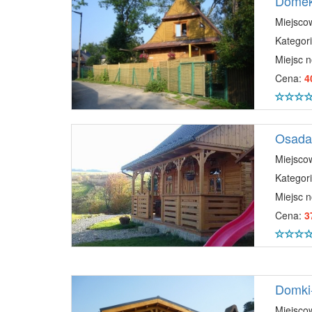
Domek
Miejsco
Kategori
Miejsc 
Cena:
4
Osada
Miejsco
Kategori
Miejsc 
Cena:
3
Domki
Miejsco