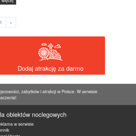
więcej
1
»
Dodaj atrakcję za darmo
jscowości, zabytków i atrakcji w Polsce. W serwisie
baczenia!
la obiektów noclegowych
klama w serwisie
ennik