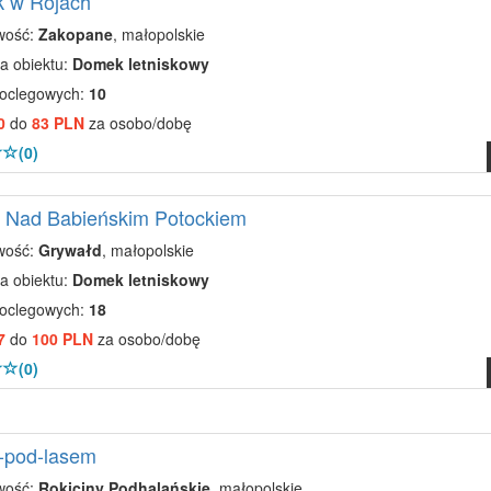
 w Rojach
wość:
Zakopane
, małopolskie
a obiektu:
Domek letniskowy
noclegowych:
10
0
do
83 PLN
za osobo/dobę
(0)
 Nad Babieńskim Potockiem
wość:
Grywałd
, małopolskie
a obiektu:
Domek letniskowy
noclegowych:
18
7
do
100 PLN
za osobo/dobę
(0)
-pod-lasem
wość:
Rokiciny Podhalańskie
, małopolskie