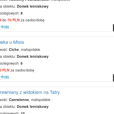
a obiektu:
Domek letniskowy
noclegowych:
8
3
do
70 PLN
za osobo/dobę
(0)
wka u Misia
wość:
Ciche
, małopolskie
a obiektu:
Domek letniskowy
noclegowych:
6
5 PLN
za osobo/dobę
(0)
ewniany z widokiem na Tatry
wość:
Czerwienne
, małopolskie
a obiektu:
Domek letniskowy
noclegowych:
10