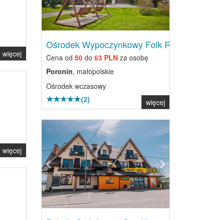
Ośrodek Wypoczynkowy Folk Res...
więcej
Cena od
50
do
63 PLN
za osobę
Poronin
, małopolskie
Ośrodek wczasowy
(2)
więcej
Previous
Next
więcej