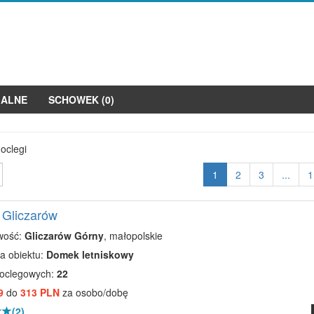
JALNE
SCHOWEK (
0
)
oclegi
1
2
3
...
1
 Gliczarów
wość:
Gliczarów Górny
, małopolskie
a obiektu:
Domek letniskowy
noclegowych:
22
9
do
313 PLN
za osobo/dobę
(2)