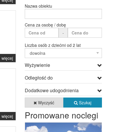
więcej
Nazwa obiektu
Cena za osobę / dobę
-
Liczba osób z dziećmi od 2 lat
dowolna
więcej
Wyżywienie
Odległość do
Dodatkowe udogodnienia
Wyczyść
Szukaj
Promowane noclegi
więcej
Previous
Next