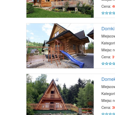
Cena:
4
Domki 
Miejsco
Kategori
Miejsc 
Cena:
3
Domek
Miejsco
Kategori
Miejsc 
Cena:
3