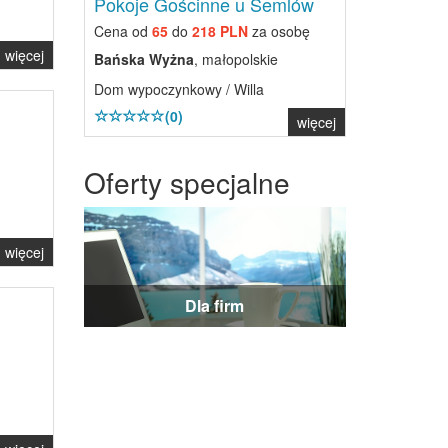
Pokoje Gościnne u Semlów
Cena od
65
do
218 PLN
za osobę
więcej
Bańska Wyżna
, małopolskie
Dom wypoczynkowy / Willa
(0)
więcej
Oferty specjalne
więcej
Dla firm