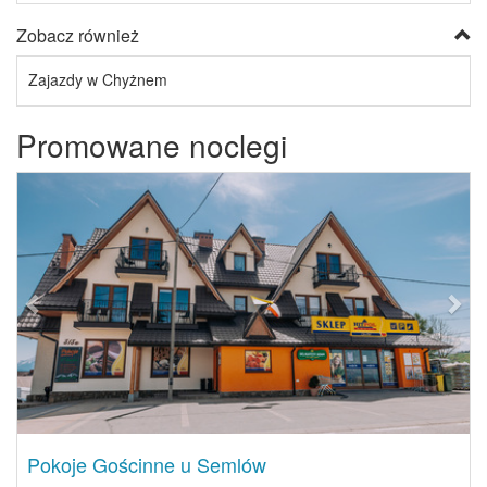
Zobacz również
Zajazdy w Chyżnem
Promowane noclegi
Previous
Next
Pokoje Gościnne u Semlów