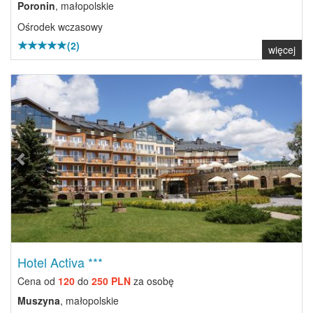
Poronin
, małopolskie
Ośrodek wczasowy
(2)
więcej
Previous
Next
Hotel Activa ***
Cena od
120
do
250 PLN
za osobę
Muszyna
, małopolskie