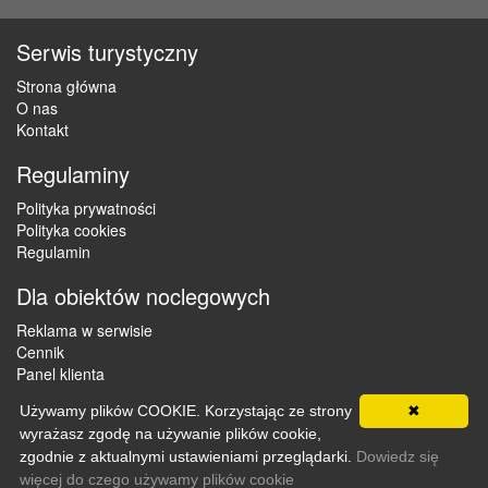
Serwis turystyczny
Strona główna
O nas
Kontakt
Regulaminy
Polityka prywatności
Polityka cookies
Regulamin
Dla obiektów noclegowych
Reklama w serwisie
Cennik
Panel klienta
Używamy plików COOKIE. Korzystając ze strony
✖
wyrażasz zgodę na używanie plików cookie,
Copyright © 2012 - 2026 ZaklepNocleg.pl. Wszystkie prawa
zgodnie z aktualnymi ustawieniami przeglądarki.
Dowiedz się
zastrzeżone
więcej do czego używamy plików cookie