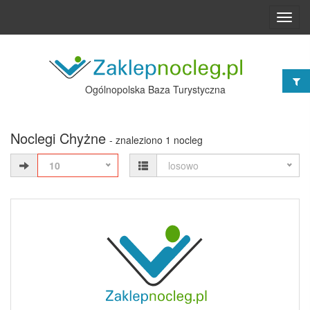
Toggl
navig
Ogólnopolska Baza Turystyczna
Noclegi Chyżne
- znaleziono 1 nocleg
10
losowo