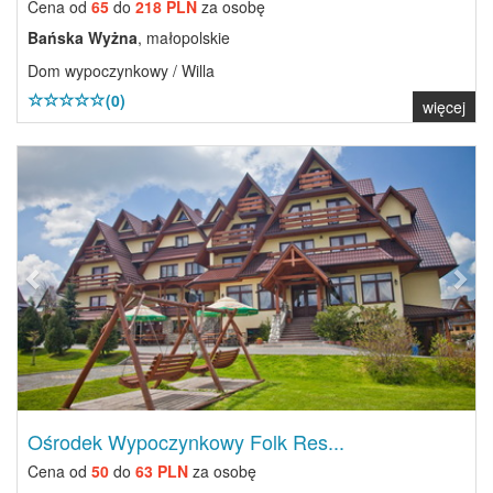
Cena od
65
do
218 PLN
za osobę
Bańska Wyżna
, małopolskie
Dom wypoczynkowy / Willa
(0)
więcej
Previous
Next
Ośrodek Wypoczynkowy Folk Res...
Cena od
50
do
63 PLN
za osobę