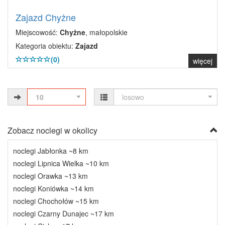
Zajazd Chyżne
Miejscowość:
Chyżne
, małopolskie
Kategoria obiektu:
Zajazd
(0)
więcej
10
losowo
Zobacz noclegi w okolicy
noclegi Jabłonka ~8 km
noclegi Lipnica Wielka ~10 km
noclegi Orawka ~13 km
noclegi Koniówka ~14 km
noclegi Chochołów ~15 km
noclegi Czarny Dunajec ~17 km