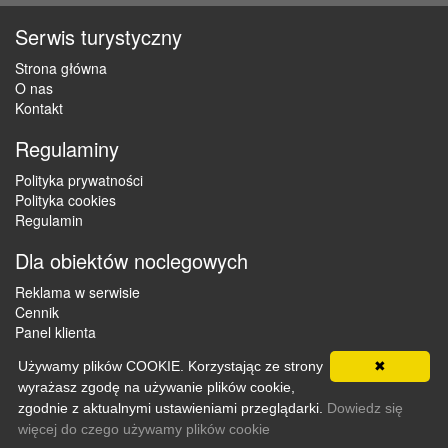
Serwis turystyczny
Strona główna
O nas
Kontakt
Regulaminy
Polityka prywatności
Polityka cookies
Regulamin
Dla obiektów noclegowych
Reklama w serwisie
Cennik
Panel klienta
Używamy plików COOKIE. Korzystając ze strony
✖
wyrażasz zgodę na używanie plików cookie,
Copyright © 2012 - 2026 ZaklepNocleg.pl. Wszystkie prawa
zgodnie z aktualnymi ustawieniami przeglądarki.
Dowiedz się
zastrzeżone
więcej do czego używamy plików cookie