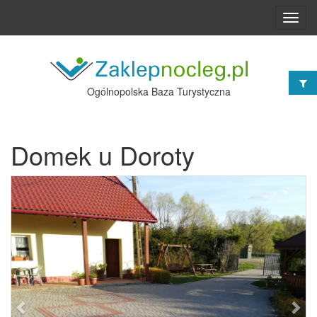
Toggl
navig
Ogólnopolska Baza Turystyczna
Domek u Doroty
Poprzednie
Nast