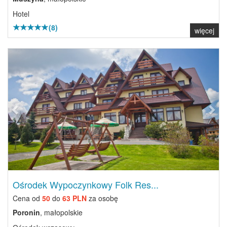
Hotel
(8)
więcej
Previous
Next
Ośrodek Wypoczynkowy Folk Res...
Cena od
50
do
63 PLN
za osobę
Poronin
, małopolskie