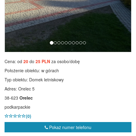
Cena: od
20
do
25 PLN
za osobo/dobę
Położenie obiektu:
w górach
Typ obiektu:
Domek letniskowy
Adres: Orelec 5
38-623
Orelec
podkarpackie
(0)
Pokaż numer telefonu