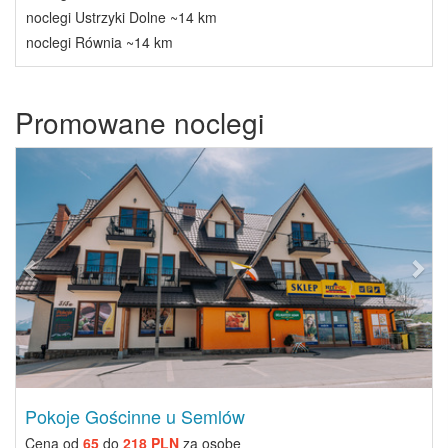
noclegi Ustrzyki Dolne ~14 km
noclegi Równia ~14 km
Promowane noclegi
Previous
Next
Pokoje Gościnne u Semlów
Cena od
65
do
218 PLN
za osobę