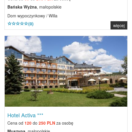
Bańska Wyżna
, małopolskie
Dom wypoczynkowy / Willa
(0)
więcej
Previous
Next
Hotel Activa ***
Cena od
120
do
250 PLN
za osobę
Muszyna
, małopolskie