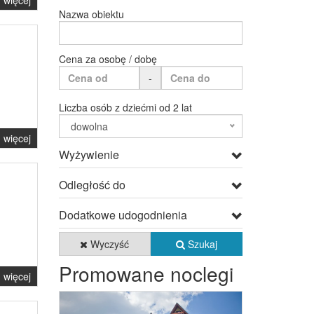
więcej
Nazwa obiektu
Cena za osobę / dobę
-
Liczba osób z dziećmi od 2 lat
dowolna
więcej
Wyżywienie
Odległość do
Dodatkowe udogodnienia
Wyczyść
Szukaj
Promowane noclegi
więcej
Previous
Next