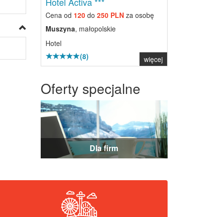
Hotel Activa ***
Cena od
120
do
250 PLN
za osobę
Muszyna
, małopolskie
Hotel
(8)
więcej
Oferty specjalne
Dla firm