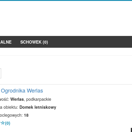
JALNE
SCHOWEK (
0
)
 Ogrodnika Werlas
wość:
Werlas
, podkarpackie
a obiektu:
Domek letniskowy
noclegowych:
18
(0)