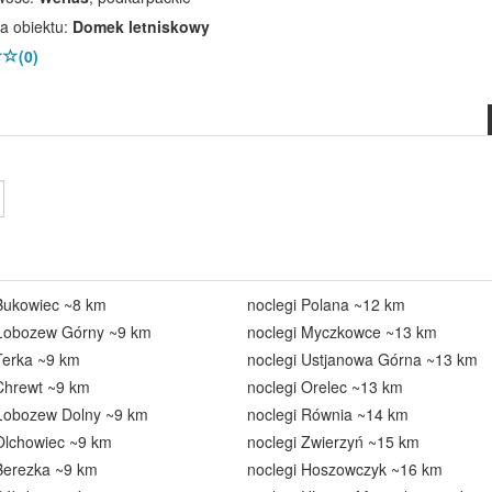
a obiektu:
Domek letniskowy
(0)
 Bukowiec ~8 km
noclegi Polana ~12 km
 Łobozew Górny ~9 km
noclegi Myczkowce ~13 km
Terka ~9 km
noclegi Ustjanowa Górna ~13 km
Chrewt ~9 km
noclegi Orelec ~13 km
 Łobozew Dolny ~9 km
noclegi Równia ~14 km
Olchowiec ~9 km
noclegi Zwierzyń ~15 km
Berezka ~9 km
noclegi Hoszowczyk ~16 km