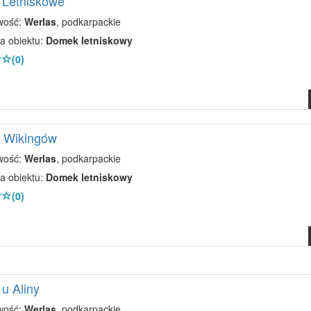
 Letniskowe
wość:
Werlas
, podkarpackie
a obiektu:
Domek letniskowy
(0)
 Wikingów
wość:
Werlas
, podkarpackie
a obiektu:
Domek letniskowy
(0)
u Aliny
wość:
Werlas
, podkarpackie