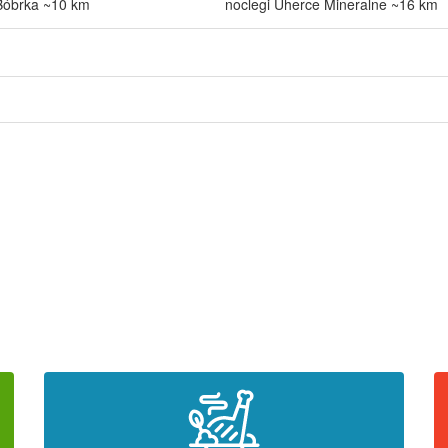
 Bóbrka ~10 km
noclegi Uherce Mineralne ~16 km