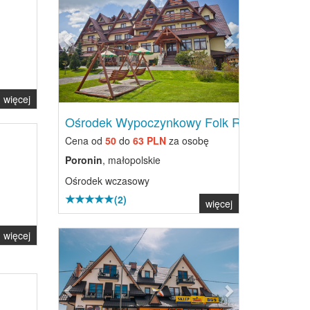
więcej
Ośrodek Wypoczynkowy Folk Res...
Cena od
50
do
63 PLN
za osobę
Poronin
, małopolskie
Ośrodek wczasowy
(2)
więcej
Previous
Next
więcej