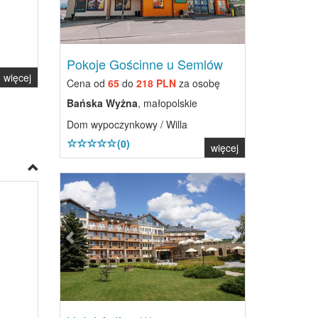
Pokoje Gościnne u Semlów
więcej
Cena od
65
do
218 PLN
za osobę
Bańska Wyżna
, małopolskie
Dom wypoczynkowy / Willa
(0)
więcej
Previous
Next