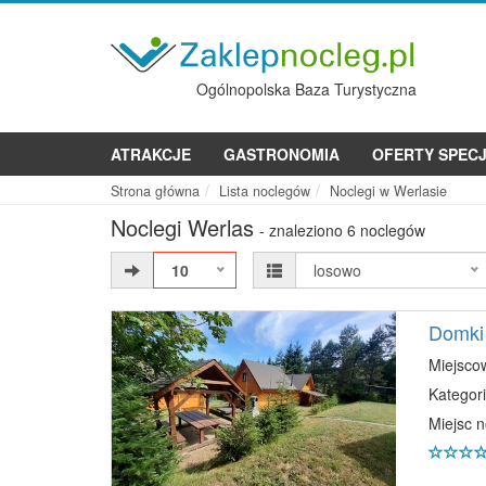
Ogólnopolska Baza Turystyczna
ATRAKCJE
GASTRONOMIA
OFERTY SPEC
Strona główna
Lista noclegów
Noclegi w Werlasie
Noclegi Werlas
- znaleziono 6 noclegów
10
losowo
Domki
Miejsco
Kategori
Miejsc 