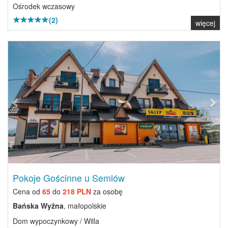
Ośrodek wczasowy
(2)
więcej
Previous
Next
Pokoje Gościnne u Semlów
Cena od
65
do
218 PLN
za osobę
Bańska Wyżna
, małopolskie
Dom wypoczynkowy / Willa