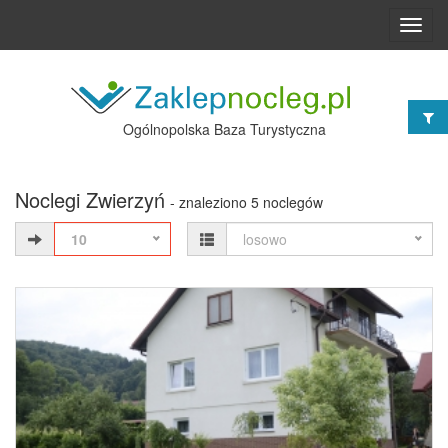
Toggl
navig
Ogólnopolska Baza Turystyczna
Noclegi Zwierzyń
- znaleziono 5 noclegów
10
losowo