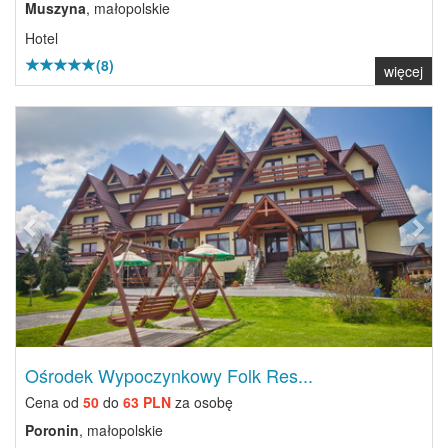
Muszyna
, małopolskie
Hotel
(8)
więcej
Previous
Next
Ośrodek Wypoczynkowy Folk Res...
Cena od
50
do
63 PLN
za osobę
Poronin
, małopolskie