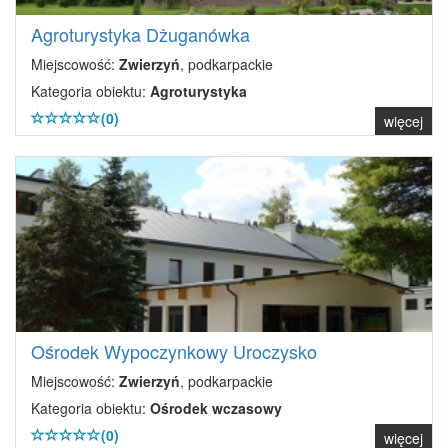
Agroturystyka Dżuganówka
Miejscowość:
Zwierzyń
, podkarpackie
Kategoria obiektu:
Agroturystyka
(0)
więcej
Ośrodek Wypoczynkowy Uroczysko
Miejscowość:
Zwierzyń
, podkarpackie
Kategoria obiektu:
Ośrodek wczasowy
(0)
więcej