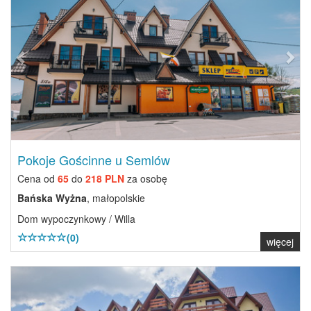
Pokoje Gościnne u Semlów
Cena od
65
do
218 PLN
za osobę
Bańska Wyżna
, małopolskie
Dom wypoczynkowy / Willa
(0)
więcej
Previous
Next