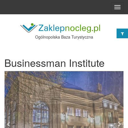
Toggl
navig
Ogólnopolska Baza Turystyczna
Businessman Institute
Poprzednie
Nast