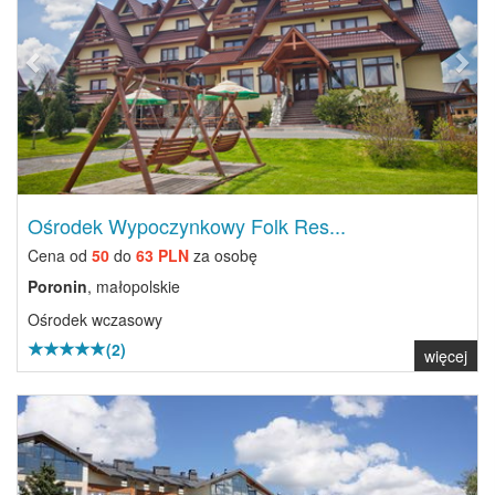
Ośrodek Wypoczynkowy Folk Res...
Cena od
50
do
63 PLN
za osobę
Poronin
, małopolskie
Ośrodek wczasowy
(2)
więcej
Previous
Next