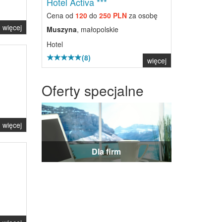
Hotel Activa ***
Cena od
120
do
250 PLN
za osobę
więcej
Muszyna
, małopolskie
Hotel
(8)
więcej
Oferty specjalne
więcej
Dla firm