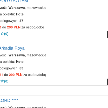
 POD GROTEM **
wość:
Warszawa
, mazowieckie
a obiektu:
Hotel
noclegowych:
87
0
do
200 PLN
za osobo/dobę
(0)
Arkadia Royal
wość:
Warszawa
, mazowieckie
a obiektu:
Hotel
noclegowych:
83
21
do
290 PLN
za osobo/dobę
(0)
LORD ****
wość:
Warszawa
, mazowieckie