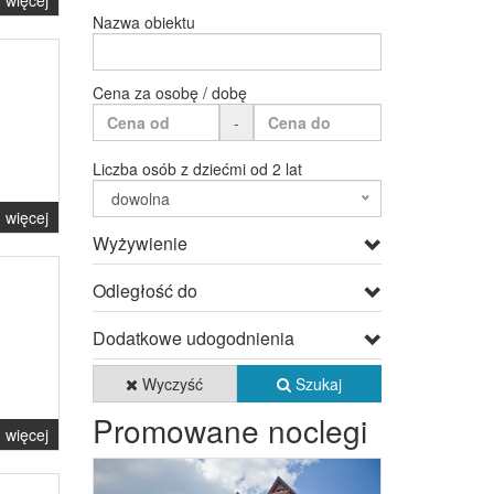
więcej
Nazwa obiektu
Cena za osobę / dobę
-
Liczba osób z dziećmi od 2 lat
dowolna
więcej
Wyżywienie
Odległość do
Dodatkowe udogodnienia
Wyczyść
Szukaj
Promowane noclegi
więcej
Previous
Next