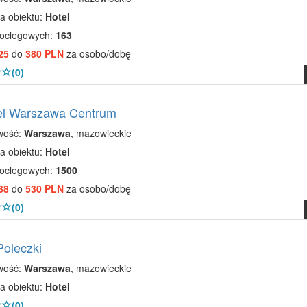
a obiektu:
Hotel
noclegowych:
163
25
do
380 PLN
za osobo/dobę
(0)
el Warszawa Centrum
wość:
Warszawa
, mazowieckie
a obiektu:
Hotel
noclegowych:
1500
38
do
530 PLN
za osobo/dobę
(0)
Poleczki
wość:
Warszawa
, mazowieckie
a obiektu:
Hotel
(0)