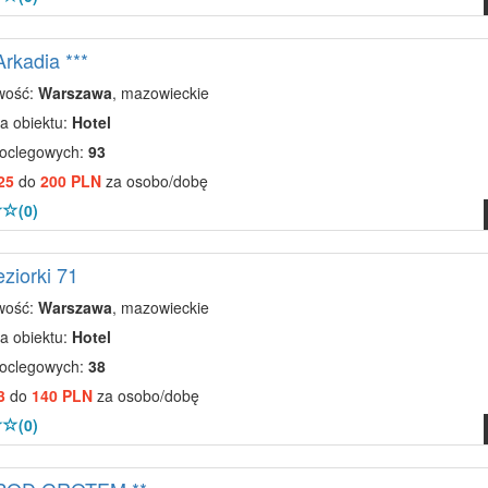
Arkadia ***
wość:
Warszawa
, mazowieckie
a obiektu:
Hotel
noclegowych:
93
25
do
200 PLN
za osobo/dobę
(0)
eziorki 71
wość:
Warszawa
, mazowieckie
a obiektu:
Hotel
noclegowych:
38
3
do
140 PLN
za osobo/dobę
(0)