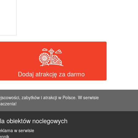
Dodaj atrakcję za darmo
jscowości, zabytków i atrakcji w Polsce. W serwisie
baczenia!
la obiektów noclegowych
klama w serwisie
ennik