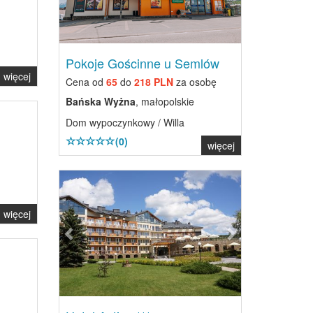
Pokoje Gościnne u Semlów
więcej
Cena od
65
do
218 PLN
za osobę
Bańska Wyżna
, małopolskie
Dom wypoczynkowy / Willa
(0)
więcej
Previous
Next
więcej