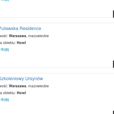
 Puławska Residence
wość:
Warszawa
, mazowieckie
a obiektu:
Hotel
(0)
 Szkoleniowy Ursynów
wość:
Warszawa
, mazowieckie
a obiektu:
Hotel
(0)