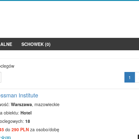
JALNE
SCHOWEK (
0
)
oclegów
1
ssman Institute
wość:
Warszawa
, mazowieckie
a obiektu:
Hotel
noclegowych:
18
45
do
290 PLN
za osobo/dobę
(0)