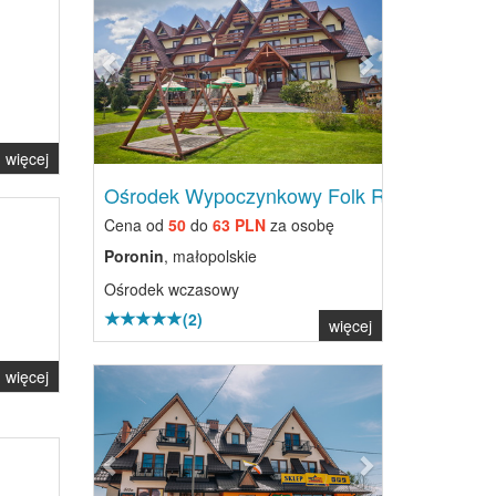
więcej
Ośrodek Wypoczynkowy Folk Res...
Cena od
50
do
63 PLN
za osobę
Poronin
, małopolskie
Ośrodek wczasowy
(2)
więcej
Previous
Next
więcej