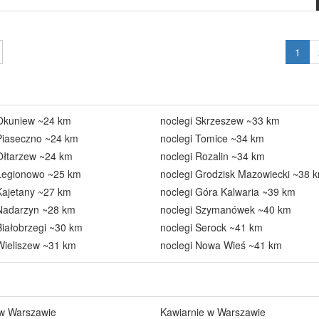
1
 Okuniew ~24 km
noclegi Skrzeszew ~33 km
Piaseczno ~24 km
noclegi Tomice ~34 km
Ołtarzew ~24 km
noclegi Rozalin ~34 km
 Legionowo ~25 km
noclegi Grodzisk Mazowiecki ~38 
Kajetany ~27 km
noclegi Góra Kalwaria ~39 km
 Nadarzyn ~28 km
noclegi Szymanówek ~40 km
Białobrzegi ~30 km
noclegi Serock ~41 km
Wieliszew ~31 km
noclegi Nowa Wieś ~41 km
 w Warszawie
Kawiarnie w Warszawie